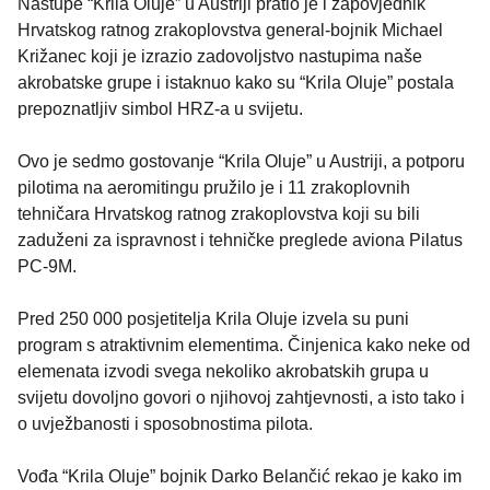
Nastupe “Krila Oluje” u Austriji pratio je i zapovjednik
Hrvatskog ratnog zrakoplovstva general-bojnik Michael
Križanec koji je izrazio zadovoljstvo nastupima naše
akrobatske grupe i istaknuo kako su “Krila Oluje” postala
prepoznatljiv simbol HRZ-a u svijetu.
Ovo je sedmo gostovanje “Krila Oluje” u Austriji, a potporu
pilotima na aeromitingu pružilo je i 11 zrakoplovnih
tehničara Hrvatskog ratnog zrakoplovstva koji su bili
zaduženi za ispravnost i tehničke preglede aviona Pilatus
PC-9M.
Pred 250 000 posjetitelja Krila Oluje izvela su puni
program s atraktivnim elementima. Činjenica kako neke od
elemenata izvodi svega nekoliko akrobatskih grupa u
svijetu dovoljno govori o njihovoj zahtjevnosti, a isto tako i
o uvježbanosti i sposobnostima pilota.
Vođa “Krila Oluje” bojnik Darko Belančić rekao je kako im