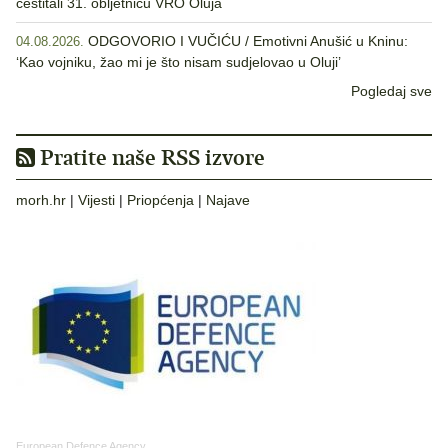
čestitali 31. obljetnicu VRO Oluja
ODGOVORIO I VUČIĆU / Emotivni Anušić u Kninu:
04.08.2026.
‘Kao vojniku, žao mi je što nisam sudjelovao u Oluji’
Pogledaj sve
Pratite naše RSS izvore
morh.hr
|
Vijesti
|
Priopćenja
|
Najave
European Defence Agency