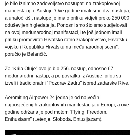
je bilo iznimno zadovoljstvo nastupati na zrakoplovnoj
manifestaciji u Austriji. “Ove godine imali smo dva nastupa,
a unatoč kiši, nastupe je imalo priliku vidjeti preko 250 000
oduševljenih gledatelja. Ponosni smo što smo sudjelovali
na ovoj međunarodnoj manifestaciji te još jednom imali
priliku promovirati Hrvatsko ratno zrakoplovstvo, Hrvatsku
vojsku i Republiku Hrvatsku na međunarodnoj sceni”,
poručio je Belančić.
Za “Krila Oluje” ovo je bio 256. nastup, odnosno 67.
međunarodni nastup, a po povratku iz Austrije, piloti su
izveli i tradicionalni “Pozdrav Zadru” ispred zadarske Rive.
Aeromiting Airpower 24 jedna je od najvećih i
najposjećenijih zrakoplovnih manifestacija u Europi, a ove
godine održana je pod motom “Flying. Freedom.
Enthusiasm” (Letenje. Sloboda. Entuzijazam).