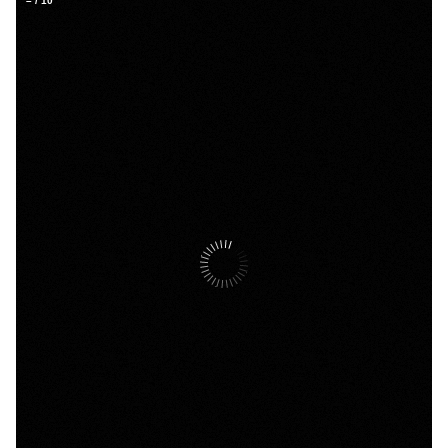
–
/
10