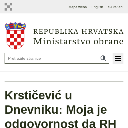
Mapa weba
English
e-Građani
Krstičević u
Dnevniku: Moja je
odgovornost da RH