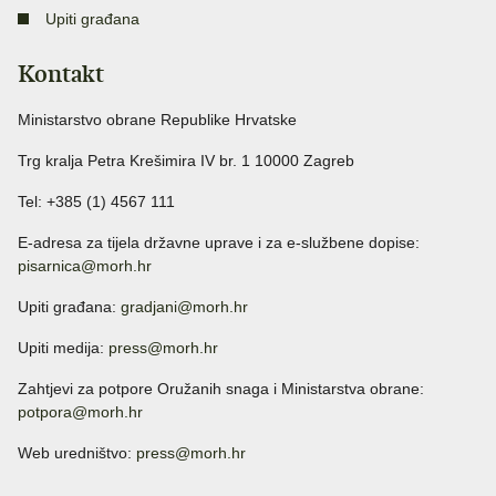
Upiti građana
Kontakt
Ministarstvo obrane Republike Hrvatske
Trg kralja Petra Krešimira IV br. 1 10000 Zagreb
Tel: +385 (1) 4567 111
E-adresa za tijela državne uprave i za e-službene dopise:
pisarnica@morh.hr
Upiti građana:
gradjani@morh.hr
Upiti medija:
press@morh.hr
Zahtjevi za potpore Oružanih snaga i Ministarstva obrane:
potpora@morh.hr
Web uredništvo:
press@morh.hr