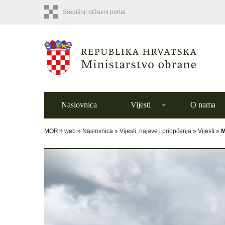
Središnji državni portal
Naslovnica
Vijesti
O nama
MORH web »
Naslovnica
»
Vijesti, najave i priopćenja
»
Vijesti
»
M