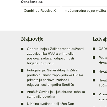
Označeno sa:
Combined Resolve XII
međunarodna vojna vježba
Najnovije
Izdva
General-bojnik Zdilar predao dužnosti
OSR
zapovjednika HVU-a primatelju
Posta
poslova, zadaća i odgovornosti
Hrvat
brigadiru Stručiću
Fotogalerija: General-bojnik Zdilar
Hrvat
predao dužnosti zapovjednika HVU-a
primatelju poslova, zadaća i
Hrvat
odgovornosti brigadiru Stručiću
Tuđm
Anušić: Čovjek je ključ obrane, tehnika
Vojna
sama nije dovoljna
agenc
U Kninu svečano obilježen Dan