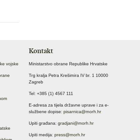
Kontakt
ke vojske
Ministarstvo obrane Republike Hrvatske
brane
Trg kralja Petra Krešimira IV br. 1 10000
Zagreb
Tel: +385 (1) 4567 111
anom
E-adresa za tijela državne uprave i za e-
službene dopise:
pisarnica@morh.hr
Upiti građana:
gradjani@morh.hr
atske
Upiti medija:
press@morh.hr
sobljem