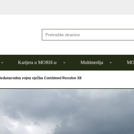
Karijera u MORH-u
Multimedija
MOR
eđunarodna vojna vježba Combined Resolve XII