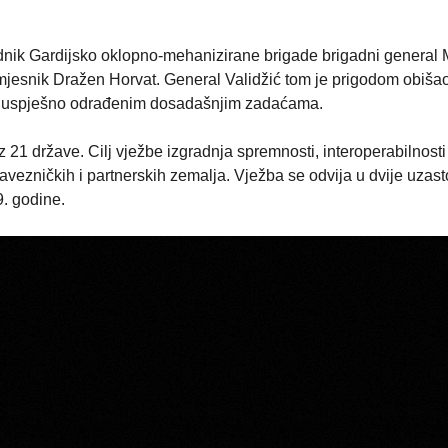
dnik Gardijsko oklopno-mehanizirane brigade brigadni general 
amjesnik Dražen Horvat. General Validžić tom je prigodom obiša
 na uspješno odrađenim dosadašnjim zadaćama.
z 21 države. Cilj vježbe izgradnja spremnosti, interoperabilnosti 
avezničkih i partnerskih zemalja. Vježba se odvija u dvije uzas
9. godine.