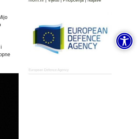
morh.hr
|
Vijesti
|
Priopćenja
|
Najave
Mijo
o
i
topne
European Defence Agency