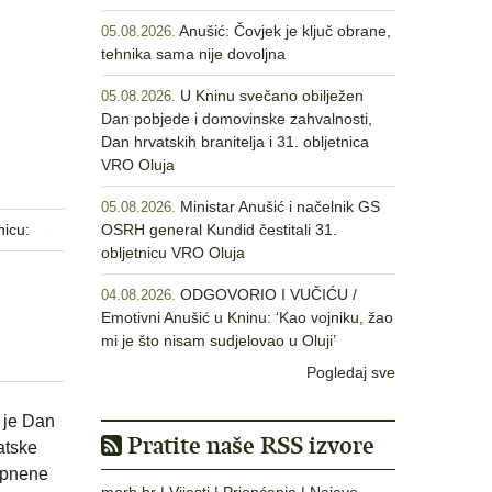
Anušić: Čovjek je ključ obrane,
05.08.2026.
tehnika sama nije dovoljna
U Kninu svečano obilježen
05.08.2026.
Dan pobjede i domovinske zahvalnosti,
Dan hrvatskih branitelja i 31. obljetnica
VRO Oluja
Ministar Anušić i načelnik GS
05.08.2026.
nicu:
OSRH general Kundid čestitali 31.
obljetnicu VRO Oluja
ODGOVORIO I VUČIĆU /
04.08.2026.
Emotivni Anušić u Kninu: ‘Kao vojniku, žao
mi je što nisam sudjelovao u Oluji’
Pogledaj sve
 je Dan
Pratite naše RSS izvore
atske
opnene