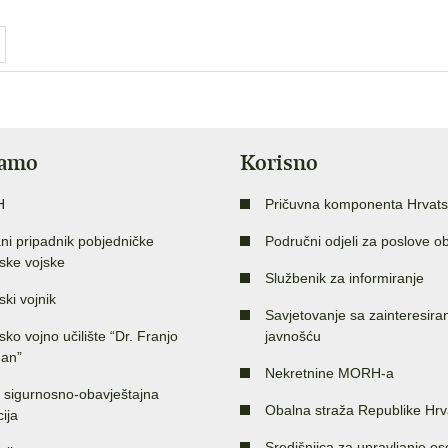
jamo
Korisno
H
Pričuvna komponenta Hrvats
ni pripadnik pobjedničke
Područni odjeli za poslove o
ske vojske
Službenik za informiranje
ski vojnik
Savjetovanje sa zainteresir
sko vojno učilište “Dr. Franjo
javnošću
an”
Nekretnine MORH-a
 sigurnosno-obavještajna
Obalna straža Republike Hrv
ija
Središnjica za upravljanje o