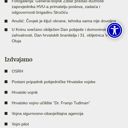
Fotogalerija: General-bojnik Zdilar predao dužnosti
zapovjednika HVU-a primatelju poslova, zadaća i
odgovornosti brigadiru Stručiću
Anušić: Čovjek je ključ obrane, tehnika sama nije dovoljna
U Kninu svečano obilježen Dan pobjede i domovinske
zahvalnosti, Dan hrvatskih branitelja i 31. obljetnica VRO
Oluja
Izdvajamo
OSRH
Postani pripadnik pobjedničke Hrvatske vojske
Hrvatski vojnik
Hrvatsko vojno učilište “Dr. Franjo Tuđman”
Vojna sigurnosno-obavještajna agencija
Vojni pilot