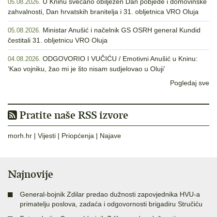
U Kninu svečano obilježen Dan pobjede i domovinske
05.08.2026.
zahvalnosti, Dan hrvatskih branitelja i 31. obljetnica VRO Oluja
Ministar Anušić i načelnik GS OSRH general Kundid
05.08.2026.
čestitali 31. obljetnicu VRO Oluja
ODGOVORIO I VUČIĆU / Emotivni Anušić u Kninu:
04.08.2026.
‘Kao vojniku, žao mi je što nisam sudjelovao u Oluji’
Pogledaj sve
Pratite naše RSS izvore
morh.hr
|
Vijesti
|
Priopćenja
|
Najave
Najnovije
General-bojnik Zdilar predao dužnosti zapovjednika HVU-a
primatelju poslova, zadaća i odgovornosti brigadiru Stručiću