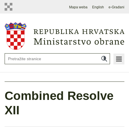
Mapa weba
English
e-Građani
Combined Resolve
XII