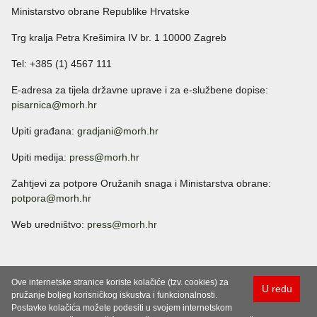
Ministarstvo obrane Republike Hrvatske
Trg kralja Petra Krešimira IV br. 1 10000 Zagreb
Tel: +385 (1) 4567 111
E-adresa za tijela državne uprave i za e-službene dopise:
pisarnica@morh.hr
Upiti građana:
gradjani@morh.hr
Upiti medija:
press@morh.hr
Zahtjevi za potpore Oružanih snaga i Ministarstva obrane:
potpora@morh.hr
Web uredništvo:
press@morh.hr
Ove internetske stranice koriste kolačiće (tzv. cookies) za
U redu
pružanje boljeg korisničkog iskustva i funkcionalnosti.
Postavke kolačića možete podesiti u svojem internetskom