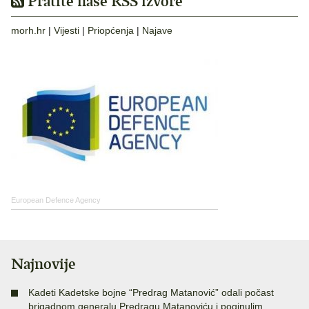
Pratite naše RSS izvore
morh.hr
|
Vijesti
|
Priopćenja
|
Najave
European Defence Agency
Najnovije
Kadeti Kadetske bojne “Predrag Matanović” odali počast
brigadnom generalu Predragu Matanoviću i poginulim