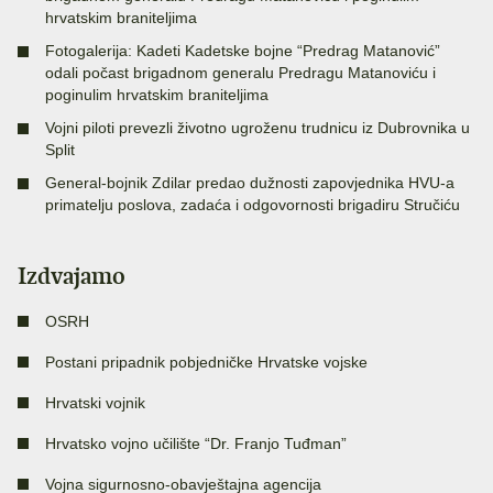
hrvatskim braniteljima
Fotogalerija: Kadeti Kadetske bojne “Predrag Matanović”
odali počast brigadnom generalu Predragu Matanoviću i
poginulim hrvatskim braniteljima
Vojni piloti prevezli životno ugroženu trudnicu iz Dubrovnika u
Split
General-bojnik Zdilar predao dužnosti zapovjednika HVU-a
primatelju poslova, zadaća i odgovornosti brigadiru Stručiću
Izdvajamo
OSRH
Postani pripadnik pobjedničke Hrvatske vojske
Hrvatski vojnik
Hrvatsko vojno učilište “Dr. Franjo Tuđman”
Vojna sigurnosno-obavještajna agencija