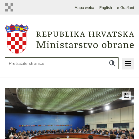
Mapa weba
English
e-Građani