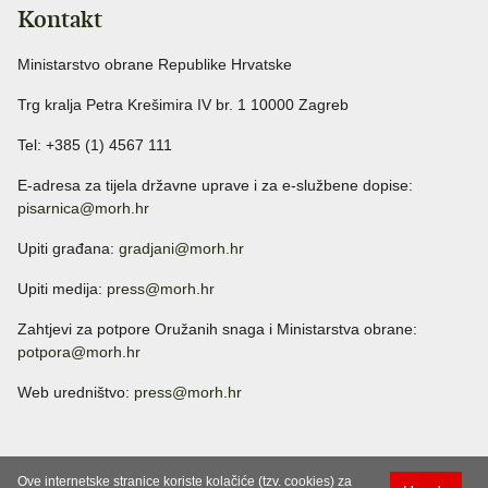
Kontakt
Ministarstvo obrane Republike Hrvatske
Trg kralja Petra Krešimira IV br. 1 10000 Zagreb
Tel: +385 (1) 4567 111
E-adresa za tijela državne uprave i za e-službene dopise:
pisarnica@morh.hr
Upiti građana:
gradjani@morh.hr
Upiti medija:
press@morh.hr
Zahtjevi za potpore Oružanih snaga i Ministarstva obrane:
potpora@morh.hr
Web uredništvo:
press@morh.hr
Ove internetske stranice koriste kolačiće (tzv. cookies) za