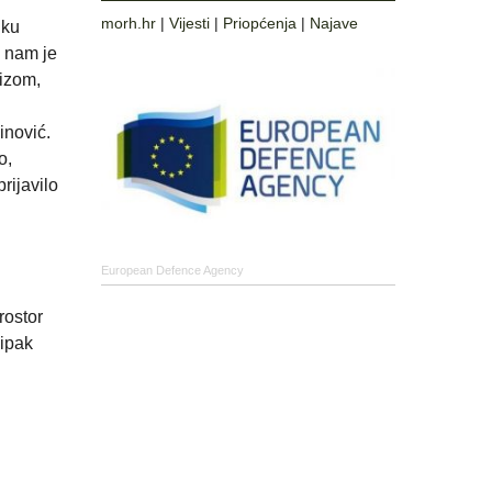
morh.hr
|
Vijesti
|
Priopćenja
|
Najave
iku
j nam je
rizom,
inović.
o,
rijavilo
European Defence Agency
rostor
 ipak