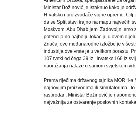
Američkih Država, specijalizirane za organi
Ministar Božinović je istaknuo kako je održ
Hrvatsku i proizvođače vojne opreme. Cilj 
da se Split stavi trajno na mapu najvećih sv
Moskvom, Abu Dhabijem. Zadovoljni smo zbog
potencijalno najbolju lokaciju u ovom dijel
Značaj ove međunarodne izložbe je višestru
industrija ove vrste je u velikom porastu. P
107 tvrtki od čega 39 iz Hrvatske i 68 iz s
naoružanja nalaze u samom svjetskom vrh
Prema riječima državnog tajnika MORH-a Ma
najnovijim proizvodima ili simulatorima i to
rasprodan. Ministar Božinović je napomenuo 
najvažnija za ostvarenje poslovnih kontak