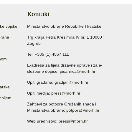
Kontakt
ke vojske
Ministarstvo obrane Republike Hrvatske
brane
Trg kralja Petra Krešimira IV br. 1 10000
Zagreb
Tel: +385 (1) 4567 111
anom
E-adresa za tijela državne uprave i za e-
službene dopise:
pisarnica@morh.hr
Upiti građana:
gradjani@morh.hr
atske
Upiti medija:
press@morh.hr
sobljem
Zahtjevi za potpore Oružanih snaga i
Ministarstva obrane:
potpora@morh.hr
Web uredništvo:
press@morh.hr