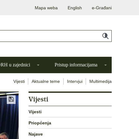
Mapa weba
English
e-Građani
H u zajednici
Pristup informacijama
Vijesti
Aktualne teme
Intervjui
Multimedija
Vijesti
Vijesti
Priopćenja
Najave