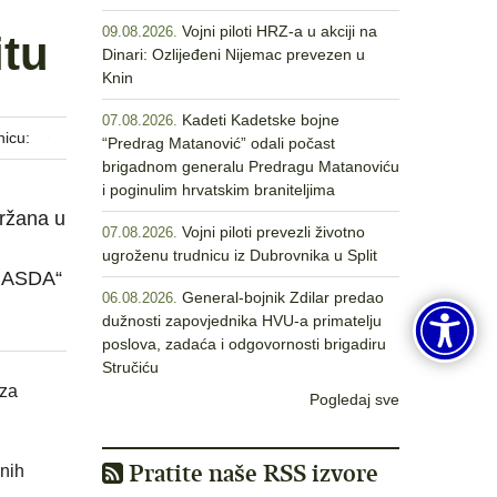
Vojni piloti HRZ-a u akciji na
09.08.2026.
itu
Dinari: Ozlijeđeni Nijemac prevezen u
Knin
Kadeti Kadetske bojne
07.08.2026.
nicu:
“Predrag Matanović” odali počast
brigadnom generalu Predragu Matanoviću
i poginulim hrvatskim braniteljima
držana u
Vojni piloti prevezli životno
07.08.2026.
ugroženu trudnicu iz Dubrovnika u Split
– ASDA“
General-bojnik Zdilar predao
06.08.2026.
dužnosti zapovjednika HVU-a primatelju
poslova, zadaća i odgovornosti brigadiru
Stručiću
 za
Pogledaj sve
Pratite naše RSS izvore
enih