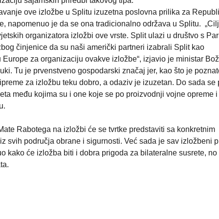
zaciju sajamskih priredbi takovog tipa.
avanje ove izložbe u Splitu izuzetna poslovna prilika za Republ
je, napomenuo je da se ona tradicionalno održava u Splitu. „Cil
jetskih organizatora izložbi ove vrste. Split ulazi u društvo s Pa
 činjenice da su naši američki partneri izabrali Split kao
u Europe za organizaciju ovakve izložbe“, izjavio je ministar Bož
ki. Tu je prvenstveno gospodarski značaj jer, kao što je poznat
ripreme za izložbu teku dobro, a odaziv je izuzetan. Do sada se p
vijeta među kojima su i one koje se po proizvodnji vojne opreme i
u.
te Rabotega na izložbi će se tvrtke predstaviti sa konkretnim
 iz svih područja obrane i sigurnosti. Već sada je sav izložbeni p
kako će izložba biti i dobra prigoda za bilateralne susrete, no
ata.