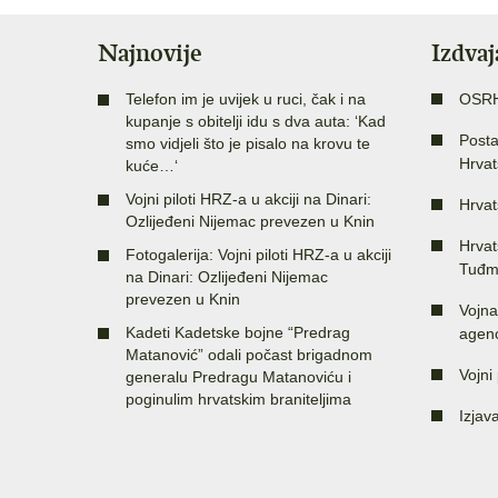
Najnovije
Izdva
Telefon im je uvijek u ruci, čak i na
OSR
kupanje s obitelji idu s dva auta: ‘Kad
Posta
smo vidjeli što je pisalo na krovu te
Hrvat
kuće…‘
Vojni piloti HRZ-a u akciji na Dinari:
Hrvat
Ozlijeđeni Nijemac prevezen u Knin
Hrvat
Fotogalerija: Vojni piloti HRZ-a u akciji
Tuđm
na Dinari: Ozlijeđeni Nijemac
prevezen u Knin
Vojna
Kadeti Kadetske bojne “Predrag
agenc
Matanović” odali počast brigadnom
Vojni 
generalu Predragu Matanoviću i
poginulim hrvatskim braniteljima
Izjav