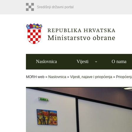
Središnji državni portal
Naslovnica
Vijesti
O nama
MORH web »
Naslovnica
»
Vijesti, najave i priopćenja
»
Priopćenj