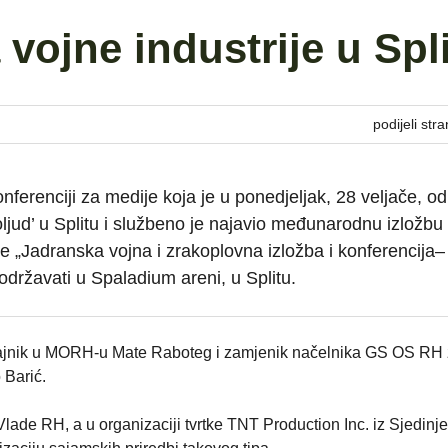
 vojne industrije u Spl
podijeli stra
ferenciji za medije koja je u ponedjeljak, 28 veljače, o
jud’ u Splitu i službeno je najavio međunarodnu izložbu
e „Jadranska vojna i zrakoplovna izložba i konferencija
održavati u Spaladium areni, u Splitu.
ni tajnik u MORH-u Mate Raboteg i zamjenik načelnika GS OS RH
 Barić.
Vlade RH, a u organizaciji tvrtke TNT Production Inc. iz Sjedinj