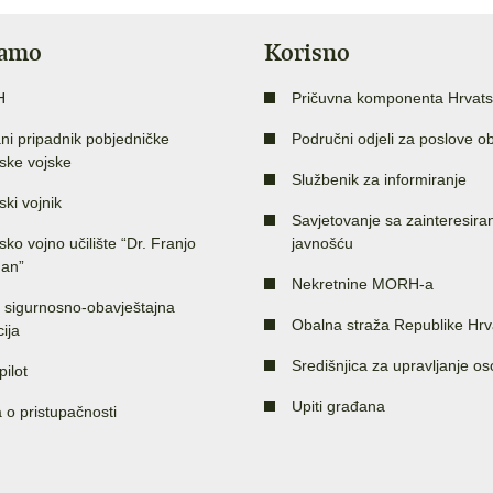
jamo
Korisno
H
Pričuvna komponenta Hrvats
ni pripadnik pobjedničke
Područni odjeli za poslove o
ske vojske
Službenik za informiranje
ski vojnik
Savjetovanje sa zainteresir
sko vojno učilište “Dr. Franjo
javnošću
an”
Nekretnine MORH-a
 sigurnosno-obavještajna
Obalna straža Republike Hrv
ija
Središnjica za upravljanje o
pilot
Upiti građana
a o pristupačnosti