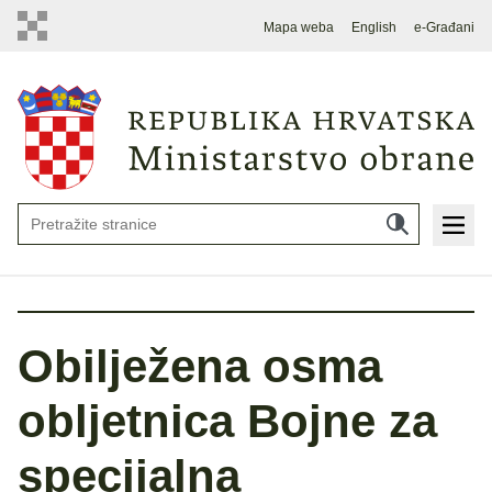
Mapa weba
English
e-Građani
Obilježena osma
obljetnica Bojne za
specijalna