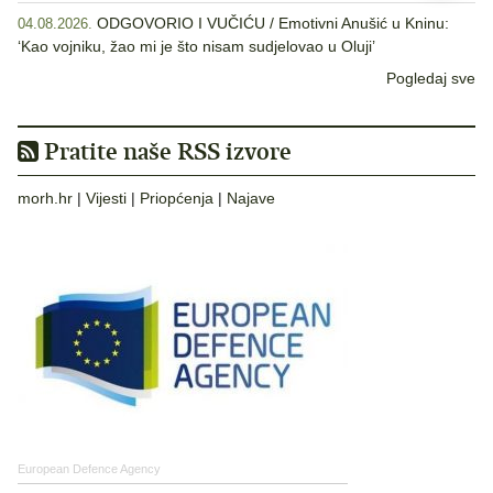
ODGOVORIO I VUČIĆU / Emotivni Anušić u Kninu:
04.08.2026.
‘Kao vojniku, žao mi je što nisam sudjelovao u Oluji’
Pogledaj sve
Pratite naše RSS izvore
morh.hr
|
Vijesti
|
Priopćenja
|
Najave
European Defence Agency