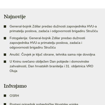
Najnovije
General-bojnik Zdilar predao dužnosti zapovjednika HVU-a
primatelju poslova, zadaća i odgovornosti brigadiru Stručiću
Fotogalerija: General-bojnik Zdilar predao dužnosti
zapovjednika HVU-a primatelju poslova, zadaća i
odgovornosti brigadiru Stručiću
Anušić: Čovjek je ključ obrane, tehnika sama nije dovoljna
U Kninu svečano obilježen Dan pobjede i domovinske
zahvalnosti, Dan hrvatskih branitelja i 31. obljetnica VRO
Oluja
Izdvajamo
OSRH
Postani pripadnik pobjedničke Hrvatske vojske