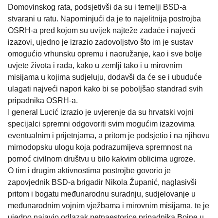
Domovinskog rata, podsjetivši da su i temelji BSD-a
stvarani u ratu. Napominjući da je to najelitnija postrojba
OSRH-a pred kojom su uvijek najteže zadaće i najveći
izazovi, ujedno je izrazio zadovoljstvo što im je sustav
omogućio vrhunsku opremu i naoružanje, kao i sve bolje
uvjete života i rada, kako u zemlji tako i u mirovnim
misijama u kojima sudjeluju, dodavši da će se i ubuduće
ulagati najveći napori kako bi se poboljšao standrad svih
pripadnika OSRH-a.
I general Lucić izrazio je uvjerenje da su hrvatski vojni
specijalci spremni odgovoriti svim mogućim izazovima
eventualnim i prijetnjama, a pritom je podsjetio i na njihovu
mirnodopsku ulogu koja podrazumijeva spremnost na
pomoć civilnom društvu u bilo kakvim oblicima ugroze.
O tim i drugim aktivnostima postrojbe govorio je
zapovjednik BSD-a brigadir Nikola Županić, naglasivši
pritom i bogatu međunarodnu suradnju, sudjelovanje u
međunarodnim vojnim vježbama i mirovnim misijama, te je
ujedno najavio odlazak petnaestorice pripadnika Bojne u