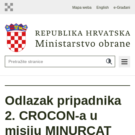
Mapa weba
English
e-Građani
Odlazak pripadnika
2. CROCON-a u
misiju MINURCAT