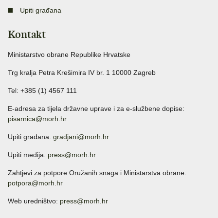
Upiti građana
Kontakt
Ministarstvo obrane Republike Hrvatske
Trg kralja Petra Krešimira IV br. 1 10000 Zagreb
Tel: +385 (1) 4567 111
E-adresa za tijela državne uprave i za e-službene dopise:
pisarnica@morh.hr
Upiti građana:
gradjani@morh.hr
Upiti medija:
press@morh.hr
Zahtjevi za potpore Oružanih snaga i Ministarstva obrane:
potpora@morh.hr
Web uredništvo:
press@morh.hr