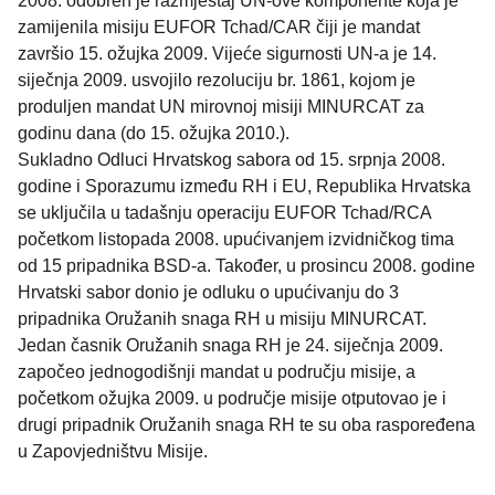
2008. odobren je razmještaj UN-ove komponente koja je
zamijenila misiju EUFOR Tchad/CAR čiji je mandat
završio 15. ožujka 2009. Vijeće sigurnosti UN-a je 14.
siječnja 2009. usvojilo rezoluciju br. 1861, kojom je
produljen mandat UN mirovnoj misiji MINURCAT za
godinu dana (do 15. ožujka 2010.).
Sukladno Odluci Hrvatskog sabora od 15. srpnja 2008.
godine i Sporazumu između RH i EU, Republika Hrvatska
se uključila u tadašnju operaciju EUFOR Tchad/RCA
početkom listopada 2008. upućivanjem izvidničkog tima
od 15 pripadnika BSD-a. Također, u prosincu 2008. godine
Hrvatski sabor donio je odluku o upućivanju do 3
pripadnika Oružanih snaga RH u misiju MINURCAT.
Jedan časnik Oružanih snaga RH je 24. siječnja 2009.
započeo jednogodišnji mandat u području misije, a
početkom ožujka 2009. u područje misije otputovao je i
drugi pripadnik Oružanih snaga RH te su oba raspoređena
u Zapovjedništvu Misije.