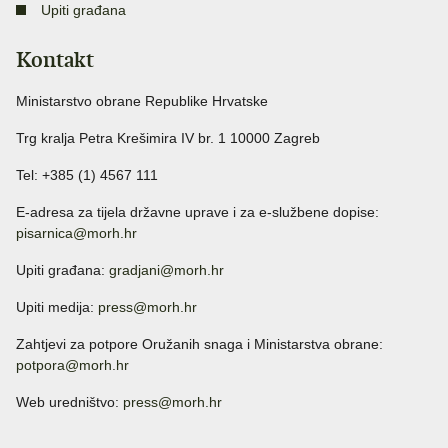
Upiti građana
Kontakt
Ministarstvo obrane Republike Hrvatske
Trg kralja Petra Krešimira IV br. 1 10000 Zagreb
Tel: +385 (1) 4567 111
E-adresa za tijela državne uprave i za e-službene dopise:
pisarnica@morh.hr
Upiti građana:
gradjani@morh.hr
Upiti medija:
press@morh.hr
Zahtjevi za potpore Oružanih snaga i Ministarstva obrane:
potpora@morh.hr
Web uredništvo:
press@morh.hr