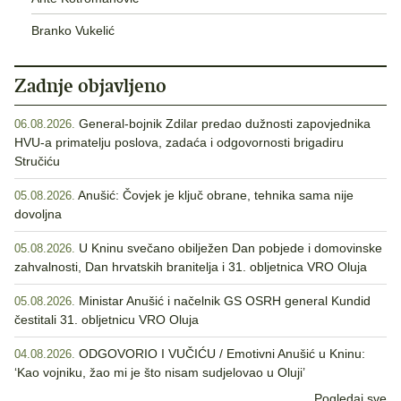
Branko Vukelić
Zadnje objavljeno
General-bojnik Zdilar predao dužnosti zapovjednika
06.08.2026.
HVU-a primatelju poslova, zadaća i odgovornosti brigadiru
Stručiću
Anušić: Čovjek je ključ obrane, tehnika sama nije
05.08.2026.
dovoljna
U Kninu svečano obilježen Dan pobjede i domovinske
05.08.2026.
zahvalnosti, Dan hrvatskih branitelja i 31. obljetnica VRO Oluja
Ministar Anušić i načelnik GS OSRH general Kundid
05.08.2026.
čestitali 31. obljetnicu VRO Oluja
ODGOVORIO I VUČIĆU / Emotivni Anušić u Kninu:
04.08.2026.
‘Kao vojniku, žao mi je što nisam sudjelovao u Oluji’
Pogledaj sve