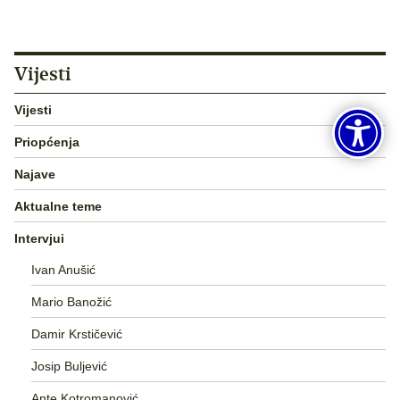
Vijesti
Vijesti
Priopćenja
Najave
Aktualne teme
Intervjui
Ivan Anušić
Mario Banožić
Damir Krstičević
Josip Buljević
Ante Kotromanović