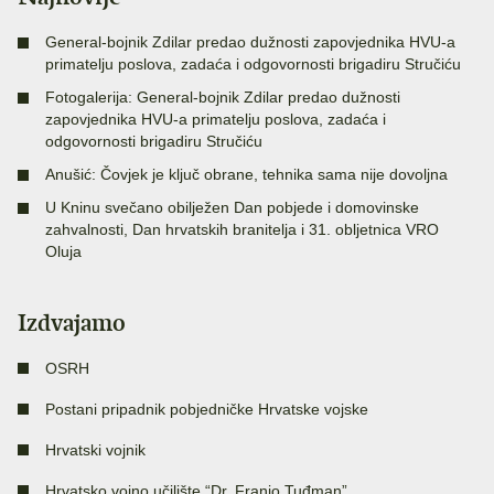
General-bojnik Zdilar predao dužnosti zapovjednika HVU-a
primatelju poslova, zadaća i odgovornosti brigadiru Stručiću
Fotogalerija: General-bojnik Zdilar predao dužnosti
zapovjednika HVU-a primatelju poslova, zadaća i
odgovornosti brigadiru Stručiću
Anušić: Čovjek je ključ obrane, tehnika sama nije dovoljna
U Kninu svečano obilježen Dan pobjede i domovinske
zahvalnosti, Dan hrvatskih branitelja i 31. obljetnica VRO
Oluja
Izdvajamo
OSRH
Postani pripadnik pobjedničke Hrvatske vojske
Hrvatski vojnik
Hrvatsko vojno učilište “Dr. Franjo Tuđman”