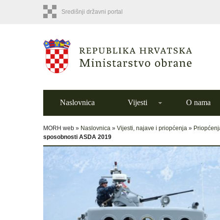
Središnji državni portal
Naslovnica
Vijesti
O nama
MORH web »
Naslovnica
»
Vijesti, najave i priopćenja
»
Priopćenj
sposobnosti ASDA 2019