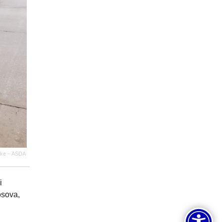
jske – ASDA
i
osova,