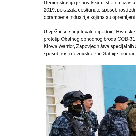
Demonstracija je hrvatskim i stranim izasl
2019, pokazala dostignute sposobnosti združ
obrambene industrije kojima su opremljeni 
U vježbi su sudjelovali pripadnici Hrvatsk
prototip Obalnog ophodnog broda OOB-31 “
Kiowa Warrior, Zapovjedništva specijalnih s
sposobnosti novoustrojene Satnije mornar