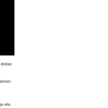
, dodao
nalnom.
e vrlo