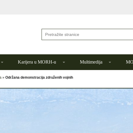
Karijera u MORH-u
Multimedija
MOR
a
»
Održana demonstracija združenih vojnih