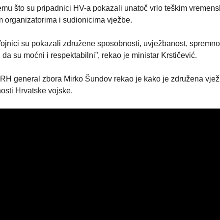
emu što su pripadnici HV-a pokazali unatoč vrlo teškim vremen
im organizatorima i sudionicima vježbe.
 Vojnici su pokazali združene sposobnosti, uvježbanost, spremno
da su moćni i respektabilni”, rekao je ministar Krstičević.
RH general zbora Mirko Šundov rekao je kako je združena vjež
osti Hrvatske vojske.