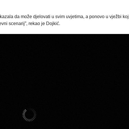
kazala da može djelovati u svim uvjetima, a ponovo u vježbi koj
jevni scenarij”, rekao je Dojkić.