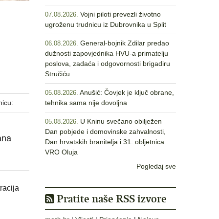
Vojni piloti prevezli životno
07.08.2026.
ugroženu trudnicu iz Dubrovnika u Split
h
General-bojnik Zdilar predao
06.08.2026.
dužnosti zapovjednika HVU-a primatelju
poslova, zadaća i odgovornosti brigadiru
Stručiću
Anušić: Čovjek je ključ obrane,
05.08.2026.
nicu:
tehnika sama nije dovoljna
U Kninu svečano obilježen
05.08.2026.
Dan pobjede i domovinske zahvalnosti,
ana
Dan hrvatskih branitelja i 31. obljetnica
VRO Oluja
Pogledaj sve
racija
Pratite naše RSS izvore