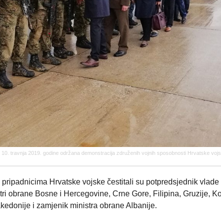
jedu, 10. travnja 2019. godine održana demonstracija združenih vojnih sposobnosti Hrvatske vo
ripadnicima Hrvatske vojske čestitali su potpredsjednik vlade 
tri obrane Bosne i Hercegovine, Crne Gore, Filipina, Gruzije, K
kedonije i zamjenik ministra obrane Albanije.