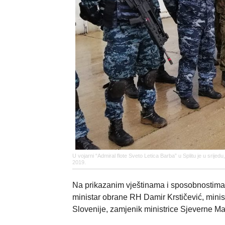
U vojarni “Admiral flote Sveto Letica Barba” u Splitu je u sri
2019.
Na prikazanim vještinama i sposobnostima p
ministar obrane RH Damir Krstičević, minis
Slovenije, zamjenik ministrice Sjeverne Ma