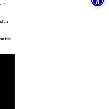
skim
st za
ba bila