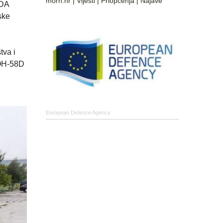
morh.hr
|
Vijesti
|
Priopćenja
|
Najave
SDA
ske
tva i
 OH-58D
European Defence Agency