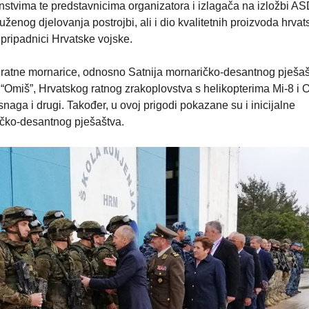
anstvima te predstavnicima organizatora i izlagača na izložbi A
enog djelovanja postrojbi, ali i dio kvalitetnih proizvoda hrvat
pripadnici Hrvatske vojske.
e ratne mornarice, odnosno Satnija mornaričko-desantnog pješaš
Omiš”, Hrvatskog ratnog zrakoplovstva s helikopterima Mi-8 i
naga i drugi. Također, u ovoj prigodi pokazane su i inicijalne
ičko-desantnog pješaštva.