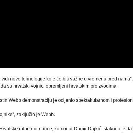
a vidi nove tehnologije koje će biti važne u vremenu pred nama“
 da su hrvatski vojnici opremljeni hrvatskim proizvodima.
stin Webb demonstraciju je ocijenio spektakularnom i profesio
ojnike”, zaključio je Webb.
rvatske ratne mornarice, komodor Damir Dojkić istaknuo je da j