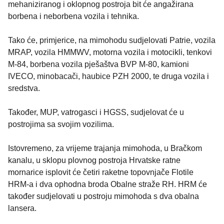
mehaniziranog i oklopnog postroja bit će angažirana
borbena i neborbena vozila i tehnika.
Tako će, primjerice, na mimohodu sudjelovati Patrie, vozila
MRAP, vozila HMMWV, motorna vozila i motocikli, tenkovi
M-84, borbena vozila pješaštva BVP M-80, kamioni
IVECO, minobacači, haubice PZH 2000, te druga vozila i
sredstva.
Također, MUP, vatrogasci i HGSS, sudjelovat će u
postrojima sa svojim vozilima.
Istovremeno, za vrijeme trajanja mimohoda, u Bračkom
kanalu, u sklopu plovnog postroja Hrvatske ratne
mornarice isplovit će četiri raketne topovnjače Flotile
HRM-a i dva ophodna broda Obalne straže RH. HRM će
također sudjelovati u postroju mimohoda s dva obalna
lansera.