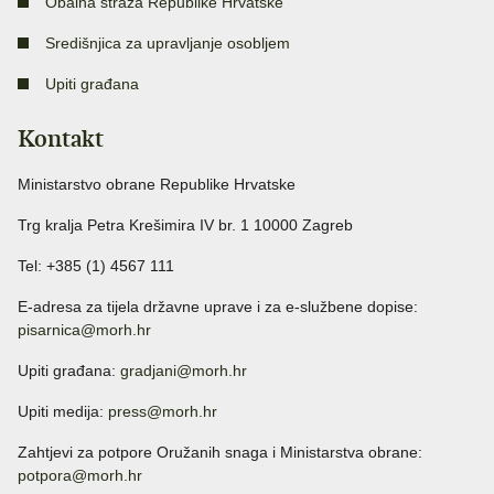
Obalna straža Republike Hrvatske
Središnjica za upravljanje osobljem
Upiti građana
Kontakt
Ministarstvo obrane Republike Hrvatske
Trg kralja Petra Krešimira IV br. 1 10000 Zagreb
Tel: +385 (1) 4567 111
E-adresa za tijela državne uprave i za e-službene dopise:
pisarnica@morh.hr
Upiti građana:
gradjani@morh.hr
Upiti medija:
press@morh.hr
Zahtjevi za potpore Oružanih snaga i Ministarstva obrane:
potpora@morh.hr