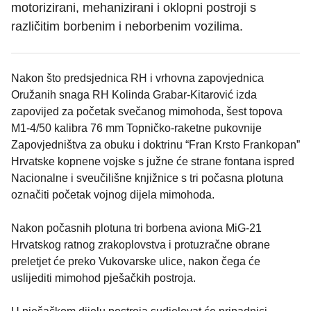
motorizirani, mehanizirani i oklopni postroji s
različitim borbenim i neborbenim vozilima.
Nakon što predsjednica RH i vrhovna zapovjednica
Oružanih snaga RH Kolinda Grabar-Kitarović izda
zapovijed za početak svečanog mimohoda, šest topova
M1-4/50 kalibra 76 mm Topničko-raketne pukovnije
Zapovjedništva za obuku i doktrinu “Fran Krsto Frankopan”
Hrvatske kopnene vojske s južne će strane fontana ispred
Nacionalne i sveučilišne knjižnice s tri počasna plotuna
označiti početak vojnog dijela mimohoda.
Nakon počasnih plotuna tri borbena aviona MiG-21
Hrvatskog ratnog zrakoplovstva i protuzračne obrane
preletjet će preko Vukovarske ulice, nakon čega će
uslijediti mimohod pješačkih postroja.