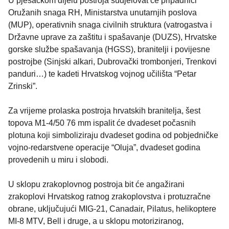
U pješačkom dijelu postroja sudjelovat će pripadnici
Oružanih snaga RH, Ministarstva unutarnjih poslova
(MUP), operativnih snaga civilnih struktura (vatrogastva i
Državne uprave za zaštitu i spašavanje (DUZS), Hrvatske
gorske službe spašavanja (HGSS), branitelji i povijesne
postrojbe (Sinjski alkari, Dubrovački trombonjeri, Trenkovi
panduri…) te kadeti Hrvatskog vojnog učilišta “Petar
Zrinski”.
Za vrijeme prolaska postroja hrvatskih branitelja, šest
topova M1-4/50 76 mm ispalit će dvadeset počasnih
plotuna koji simboliziraju dvadeset godina od pobjedničke
vojno-redarstvene operacije “Oluja”, dvadeset godina
provedenih u miru i slobodi.
U sklopu zrakoplovnog postroja bit će angažirani
zrakoplovi Hrvatskog ratnog zrakoplovstva i protuzračne
obrane, uključujući MIG-21, Canadair, Pilatus, helikoptere
MI-8 MTV, Bell i druge, a u sklopu motoriziranog,