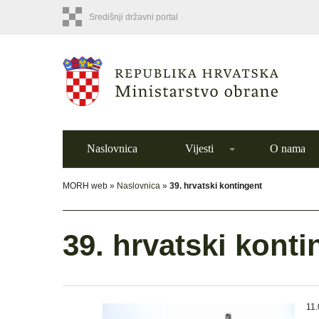
Središnji državni portal
Naslovnica
Vijesti
O nama
MORH web »
Naslovnica
»
39. hrvatski kontingent
39. hrvatski konti
11.