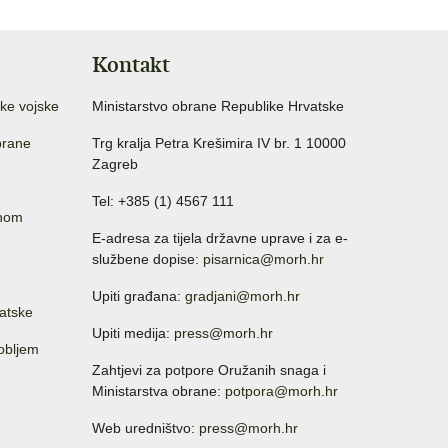
Kontakt
ke vojske
Ministarstvo obrane Republike Hrvatske
brane
Trg kralja Petra Krešimira IV br. 1 10000
Zagreb
Tel: +385 (1) 4567 111
anom
E-adresa za tijela državne uprave i za e-
službene dopise:
pisarnica@morh.hr
Upiti građana:
gradjani@morh.hr
atske
Upiti medija:
press@morh.hr
sobljem
Zahtjevi za potpore Oružanih snaga i
Ministarstva obrane:
potpora@morh.hr
Web uredništvo:
press@morh.hr