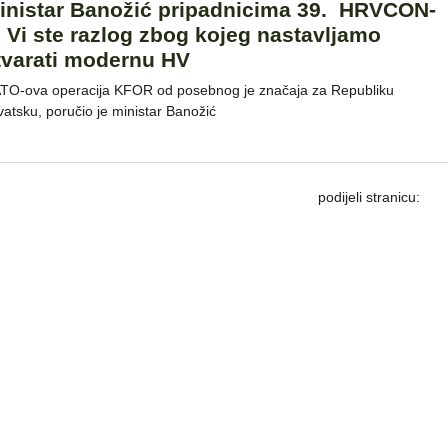
inistar Banožić pripadnicima 39. HRVCON-
: Vi ste razlog zbog kojeg nastavljamo
tvarati modernu HV
TO-ova operacija KFOR od posebnog je značaja za Republiku
vatsku, poručio je ministar Banožić
podijeli stranicu: