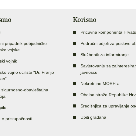
jamo
Korisno
H
Pričuvna komponenta Hrvats
ni pripadnik pobjedničke
Područni odjeli za poslove o
ske vojske
Službenik za informiranje
ski vojnik
Savjetovanje sa zainteresir
sko vojno učilište “Dr. Franjo
javnošću
an”
Nekretnine MORH-a
 sigurnosno-obavještajna
Obalna straža Republike Hrv
ija
Središnjica za upravljanje o
pilot
Upiti građana
a o pristupačnosti