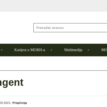
Karijera u MORH-u
Multimedija
MOR
ngent
05.2023.
,
Priopćenja