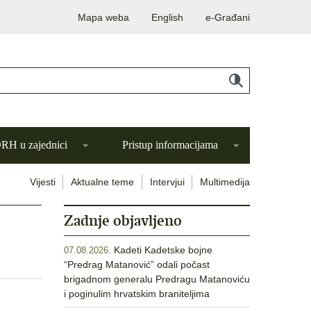
Mapa weba
English
e-Građani
H u zajednici
Pristup informacijama
Vijesti
Aktualne teme
Intervjui
Multimedija
Zadnje objavljeno
Kadeti Kadetske bojne
07.08.2026.
“Predrag Matanović” odali počast
brigadnom generalu Predragu Matanoviću
i poginulim hrvatskim braniteljima