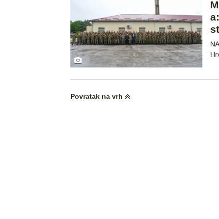
M
a
s
NA
Hr
Povratak na vrh