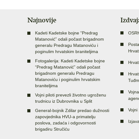
Najnovije
Izdva
Kadeti Kadetske bojne “Predrag
OSR
Matanović” odali počast brigadnom
Posta
generalu Predragu Matanoviću i
Hrvat
poginulim hrvatskim braniteljima
Fotogalerija: Kadeti Kadetske bojne
Hrvat
“Predrag Matanović” odali počast
brigadnom generalu Predragu
Hrvat
Matanoviću i poginulim hrvatskim
Tuđm
braniteljima
Vojna
Vojni piloti prevezli životno ugroženu
agenc
trudnicu iz Dubrovnika u Split
Vojni 
General-bojnik Zdilar predao dužnosti
zapovjednika HVU-a primatelju
Izjav
poslova, zadaća i odgovornosti
brigadiru Stručiću