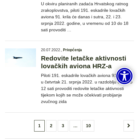
U okviru planiranih zadaća Hrvatskog ratnog
zrakoplovstva, piloti 191. eskadrile lovačkih
aviona 91. krila će danas i sutra, 22. i 23.
srpnja 2022. godine, u vremenu od 10 do 18
sati provoditi …
20.07.2022.
,
Priopćenja
Redovite letačke aktivnosti
lovačkih aviona HRZ-a
Piloti 191. eskadrile lovačkih aviona 91. krila će
u četvrtak 21. srpnja 2022. u razdoblju od 9 do
12 sati provoditi redovite letačke aktivnosti
tijekom kojih se može očekivati probijanje
zvučnog zida
Brojevi
1
2
3
…
10
stranica