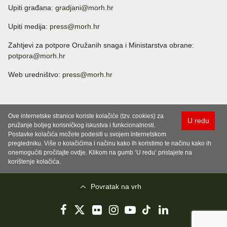
Upiti građana:
gradjani@morh.hr
Upiti medija:
press@morh.hr
Zahtjevi za potpore Oružanih snaga i Ministarstva obrane:
potpora@morh.hr
Web uredništvo:
press@morh.hr
Ove internetske stranice koriste kolačiće (tzv. cookies) za
U redu
pružanje boljeg korisničkog iskustva i funkcionalnosti.
Postavke kolačića možete podesiti u svojem internetskom
pregledniku. Više o kolačićima i načinu kako ih koristimo te načinu kako ih
onemogućiti pročitajte ovdje. Klikom na gumb ‘U redu’ pristajete na
korištenje kolačića.
Povratak na vrh