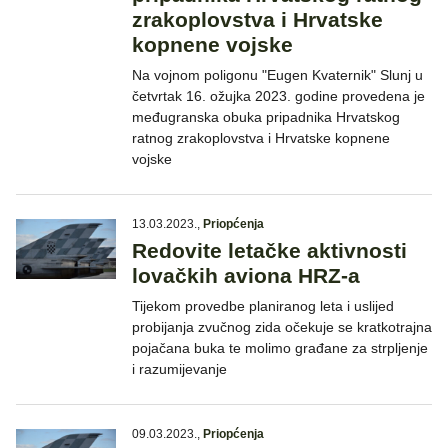
zrakoplovstva i Hrvatske
kopnene vojske
Na vojnom poligonu "Eugen Kvaternik" Slunj u
četvrtak 16. ožujka 2023. godine provedena je
međugranska obuka pripadnika Hrvatskog
ratnog zrakoplovstva i Hrvatske kopnene
vojske
13.03.2023.
,
Priopćenja
Redovite letačke aktivnosti
lovačkih aviona HRZ-a
Tijekom provedbe planiranog leta i uslijed
probijanja zvučnog zida očekuje se kratkotrajna
pojačana buka te molimo građane za strpljenje
i razumijevanje
09.03.2023.
,
Priopćenja