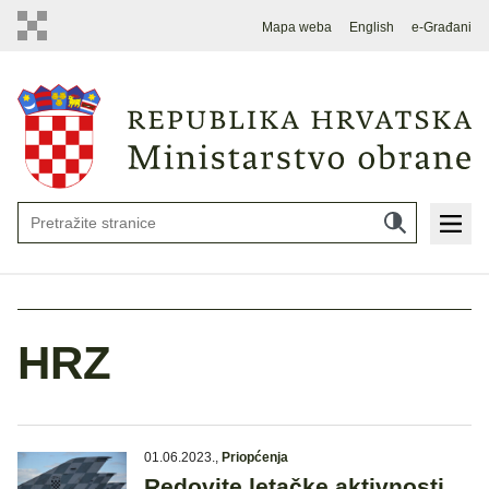
Mapa weba
English
e-Građani
HRZ
01.06.2023.
,
Priopćenja
Redovite letačke aktivnosti