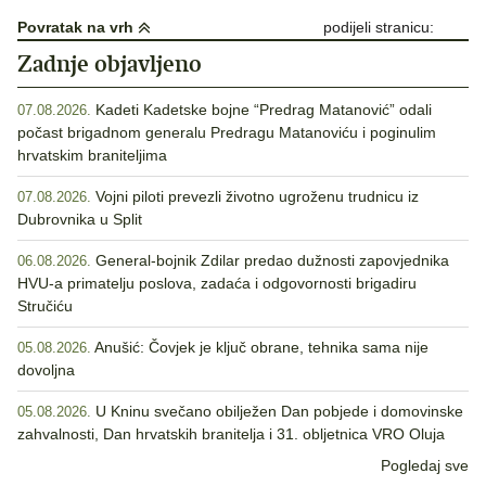
objava
Povratak na vrh
podijeli stranicu:
Zadnje objavljeno
Kadeti Kadetske bojne “Predrag Matanović” odali
07.08.2026.
počast brigadnom generalu Predragu Matanoviću i poginulim
hrvatskim braniteljima
Vojni piloti prevezli životno ugroženu trudnicu iz
07.08.2026.
Dubrovnika u Split
General-bojnik Zdilar predao dužnosti zapovjednika
06.08.2026.
HVU-a primatelju poslova, zadaća i odgovornosti brigadiru
Stručiću
Anušić: Čovjek je ključ obrane, tehnika sama nije
05.08.2026.
dovoljna
U Kninu svečano obilježen Dan pobjede i domovinske
05.08.2026.
zahvalnosti, Dan hrvatskih branitelja i 31. obljetnica VRO Oluja
Pogledaj sve