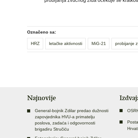
probijanja zvučnog zida očekuje se kratkot
Označeno sa:
HRZ
letačke aktivnosti
MiG-21
probijanje 
Najnovije
Izdva
General-bojnik Zdilar predao dužnosti
OSR
zapovjednika HVU-a primatelju
Posta
poslova, zadaća i odgovornosti
Hrvat
brigadiru Stručiću