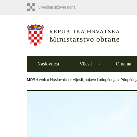
Središnji državni portal
Naslovnica
Vijesti
O nama
MORH web »
Naslovnica
»
Vijesti, najave i priopćenja
»
Priopćenj