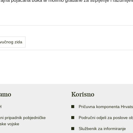
rajna pojačana buka te molimo građane za strpljenje i razumije
zvučnog zida
jamo
Korisno
H
Pričuvna komponenta Hrvats
ni pripadnik pobjedničke
Područni odjeli za poslove o
ske vojske
Službenik za informiranje