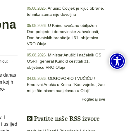
Anušić: Čovjek je ključ obrane,
05.08.2026.
tehnika sama nije dovoljna
ona
U Kninu svečano obilježen
05.08.2026.
Dan pobjede i domovinske zahvalnosti,
Dan hrvatskih branitelja i 31. obljetnica
VRO Oluja
Ministar Anušić i načelnik GS
05.08.2026.
nicu:
OSRH general Kundid čestitali 31.
obljetnicu VRO Oluja
će danas
ODGOVORIO I VUČIĆU /
04.08.2026.
m kojih
Emotivni Anušić u Kninu: ‘Kao vojniku, žao
ko-
mi je što nisam sudjelovao u Oluji’
Pogledaj sve
i i
Pratite naše RSS izvore
i uslijed