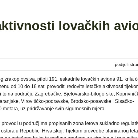
aktivnosti lovačkih avi
podijeli stra
 zrakoplovstva, piloti 191. eskadrile lovačkih aviona 91. krila 
menu od 10 do 18 sati provoditi redovite letačke aktivnosti tijeko
i to na području Zagrebačke, Bjelovarsko-bilogorske, Koprivnič
ranjske, Virovitičko-podravske, Brodsko-posavske i Sisačko-
 metara, uz pridržavanje svih sigurnosnih mjera.
 provodi u područjima propisanih zona letova sukladno regulativ
rostora u Republici Hrvatskoj. Tijekom provedbe planiranog leta 