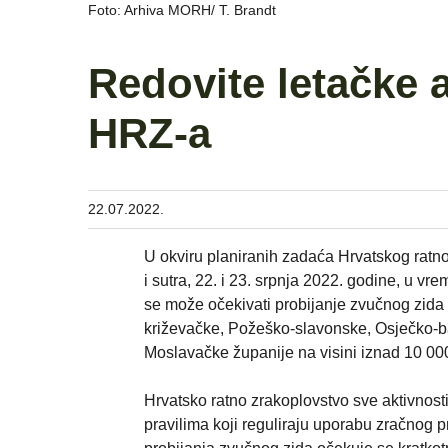
Foto: Arhiva MORH/ T. Brandt
Redovite letačke 
HRZ-a
22.07.2022.
U okviru planiranih zadaća Hrvatskog ratnog
i sutra, 22. i 23. srpnja 2022. godine, u vre
se može očekivati probijanje zvučnog zida 
križevačke, Požeško-slavonske, Osječko-ba
Moslavačke županije na visini iznad 10 000
Hrvatsko ratno zrakoplovstvo sve aktivnosti
pravilima koji reguliraju uporabu zračnog p