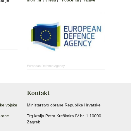
vanje.
morh.hr
|
Vijesti
|
Priopćenja
|
Najave
European Defence Agency
Kontakt
ke vojske
Ministarstvo obrane Republike Hrvatske
brane
Trg kralja Petra Krešimira IV br. 1 10000
Zagreb