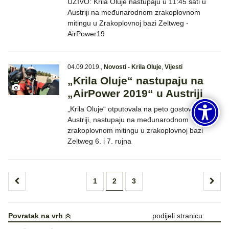
UŽIVO: Krila Oluje nastupaju u 11:45 sati u
Austriji na međunarodnom zrakoplovnom
mitingu u Zrakoplovnoj bazi Zeltweg -
AirPower19
04.09.2019.
,
Novosti - Krila Oluje
,
Vijesti
„Krila Oluje“ nastupaju na
„AirPower 2019“ u Austriji
„Krila Oluje“ otputovala na peto gostovanje u
Austriji, nastupaju na međunarodnom
zrakoplovnom mitingu u zrakoplovnoj bazi
Zeltweg 6. i 7. rujna
Brojevi
1
2
3
stranica
objava
Povratak na vrh
podijeli stranicu: