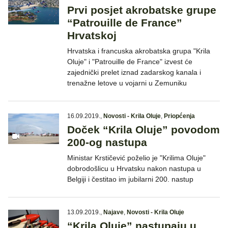
Prvi posjet akrobatske grupe
“Patrouille de France”
Hrvatskoj
Hrvatska i francuska akrobatska grupa "Krila
Oluje" i "Patrouille de France" izvest će
zajednički prelet iznad zadarskog kanala i
trenažne letove u vojarni u Zemuniku
16.09.2019.
,
Novosti - Krila Oluje
,
Priopćenja
Doček “Krila Oluje” povodom
200-og nastupa
Ministar Krstičević poželio je "Krilima Oluje"
dobrodošlicu u Hrvatsku nakon nastupa u
Belgiji i čestitao im jubilarni 200. nastup
13.09.2019.
,
Najave
,
Novosti - Krila Oluje
“Krila Oluje” nastupaju u