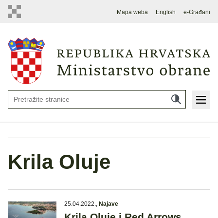
Mapa weba
English
e-Građani
Krila Oluje
25.04.2022.
,
Najave
Krila Oluje i Red Arrows