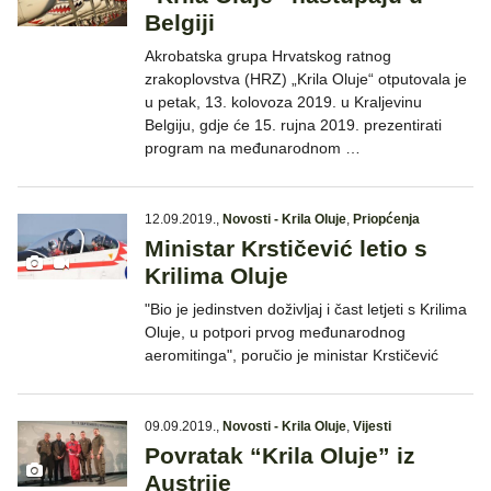
Belgiji
Akrobatska grupa Hrvatskog ratnog
zrakoplovstva (HRZ) „Krila Oluje“ otputovala je
u petak, 13. kolovoza 2019. u Kraljevinu
Belgiju, gdje će 15. rujna 2019. prezentirati
program na međunarodnom …
12.09.2019.
,
Novosti - Krila Oluje
,
Priopćenja
Ministar Krstičević letio s
Krilima Oluje
"Bio je jedinstven doživljaj i čast letjeti s Krilima
Oluje, u potpori prvog međunarodnog
aeromitinga", poručio je ministar Krstičević
09.09.2019.
,
Novosti - Krila Oluje
,
Vijesti
Povratak “Krila Oluje” iz
Austrije