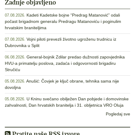
Zadnje objavljeno
Kadeti Kadetske bojne “Predrag Matanović” odali
07.08.2026.
počast brigadnom generalu Predragu Matanoviću i poginulim
hrvatskim braniteljima
Vojni piloti prevezli životno ugroženu trudnicu iz
07.08.2026.
Dubrovnika u Split
General-bojnik Zdilar predao dužnosti zapovjednika
06.08.2026.
HVU-a primatelju poslova, zadaća i odgovornosti brigadiru
Stručiću
Anušić: Čovjek je ključ obrane, tehnika sama nije
05.08.2026.
dovoljna
U Kninu svečano obilježen Dan pobjede i domovinske
05.08.2026.
zahvalnosti, Dan hrvatskih branitelja i 31. obljetnica VRO Oluja
Pogledaj sve
Pratite naše RSS izvore