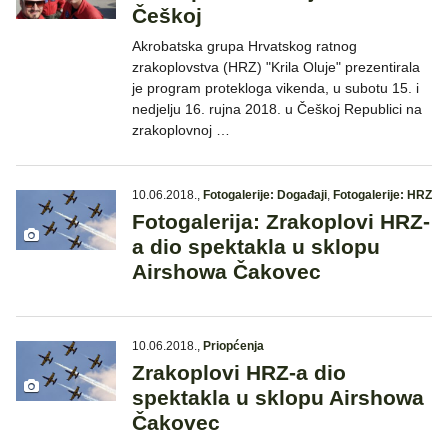
Češkoj
Akrobatska grupa Hrvatskog ratnog
zrakoplovstva (HRZ) "Krila Oluje" prezentirala
je program protekloga vikenda, u subotu 15. i
nedjelju 16. rujna 2018. u Češkoj Republici na
zrakoplovnoj …
10.06.2018.
,
Fotogalerije: Događaji
,
Fotogalerije: HRZ
Fotogalerija: Zrakoplovi HRZ-
a dio spektakla u sklopu
Airshowa Čakovec
10.06.2018.
,
Priopćenja
Zrakoplovi HRZ-a dio
spektakla u sklopu Airshowa
Čakovec