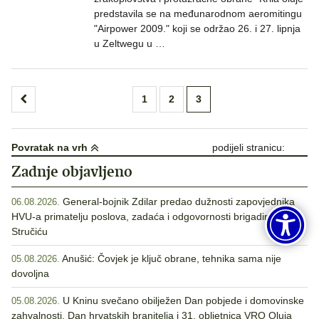
predstavila se na međunarodnom aeromitingu
"Airpower 2009." koji se održao 26. i 27. lipnja
u Zeltwegu u …
Brojevi
1
2
3
stranica
objava
Povratak na vrh
podijeli stranicu:
Zadnje objavljeno
General-bojnik Zdilar predao dužnosti zapovjednika
06.08.2026.
HVU-a primatelju poslova, zadaća i odgovornosti brigadiru
Stručiću
Anušić: Čovjek je ključ obrane, tehnika sama nije
05.08.2026.
dovoljna
U Kninu svečano obilježen Dan pobjede i domovinske
05.08.2026.
zahvalnosti, Dan hrvatskih branitelja i 31. obljetnica VRO Oluja