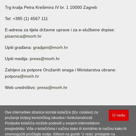
Trg kralja Petra Krešimira IV br. 1 10000 Zagreb
Tel: +385 (1) 4567 111
E-adresa za tijela državne uprave i za e-službene dopise:
pisarnica@morh.hr
Upiti građana:
gradjani@morh.hr
Upiti medija:
press@morh.hr
Zahtjevi za potpore Oružanih snaga i Ministarstva obrane:
potpora@morh.hr
Web uredništvo:
press@morh.hr
Ove internetske stranice koriste kolačiće (tzv. cookies) za
U redu
pružanje boljeg korisničkog iskustva i funkcionalnosti.
Postavke kolačića možete podesiti u svojem internetskom
pregledniku. Više o kolačićima i načinu kako ih koristimo te načinu kako ih
onemogućiti pročitajte ovdje. Klikom na gumb ‘U redu’ pristajete na