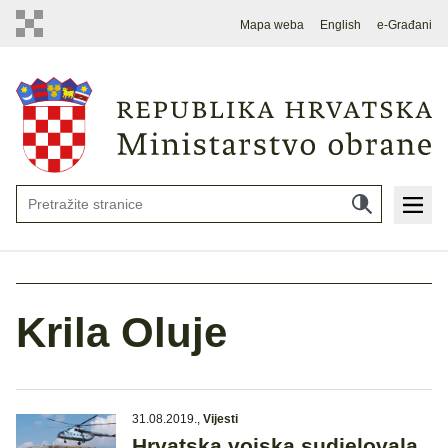
Mapa weba
English
e-Građani
Krila Oluje
31.08.2019.
,
Vijesti
Hrvatska vojska sudjelovala