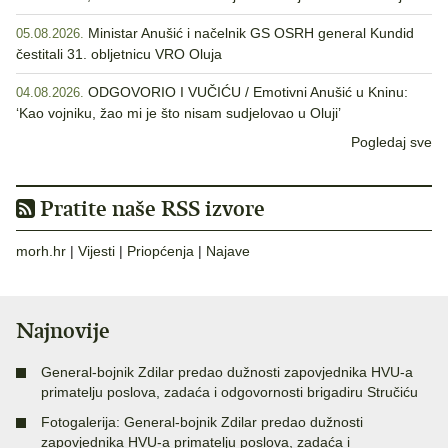
Ministar Anušić i načelnik GS OSRH general Kundid
05.08.2026.
čestitali 31. obljetnicu VRO Oluja
ODGOVORIO I VUČIĆU / Emotivni Anušić u Kninu:
04.08.2026.
‘Kao vojniku, žao mi je što nisam sudjelovao u Oluji’
Pogledaj sve
Pratite naše RSS izvore
morh.hr
|
Vijesti
|
Priopćenja
|
Najave
Najnovije
General-bojnik Zdilar predao dužnosti zapovjednika HVU-a
primatelju poslova, zadaća i odgovornosti brigadiru Stručiću
Fotogalerija: General-bojnik Zdilar predao dužnosti
zapovjednika HVU-a primatelju poslova, zadaća i