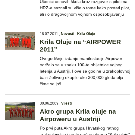
Učenici osnovih škola kroz razgovor s pilotima
HRZ-a saznali su više o tome kako postati pilot,
ali i o dragovoljnom vojnom osposobljavanju
18.07.2011.
,
Novosti - Krila Oluje
Krila Oluje na “AIRPOWER
2011”
Ovogodišnje izdanje manifestacije Airpower
održalo se u znaku 100-te obljetnice vojnog
letenja u Austriji. I ove se godine u zrakoplovnoj
bazi Zeltweg okupilo oko 300,000 gledatelja
čime se još …
30.06.2009.
,
Vijesti
Akro grupa Krila oluje na
Airpoweru u Austriji
Po prvi puta Akro grupa Hrvatskog ratnog
zrakoplovstva i protuzračne obrane "Krila oluje"