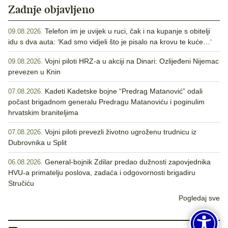
Zadnje objavljeno
Telefon im je uvijek u ruci, čak i na kupanje s obitelji
09.08.2026.
idu s dva auta: ‘Kad smo vidjeli što je pisalo na krovu te kuće…‘
Vojni piloti HRZ-a u akciji na Dinari: Ozlijeđeni Nijemac
09.08.2026.
prevezen u Knin
Kadeti Kadetske bojne “Predrag Matanović” odali
07.08.2026.
počast brigadnom generalu Predragu Matanoviću i poginulim
hrvatskim braniteljima
Vojni piloti prevezli životno ugroženu trudnicu iz
07.08.2026.
Dubrovnika u Split
General-bojnik Zdilar predao dužnosti zapovjednika
06.08.2026.
HVU-a primatelju poslova, zadaća i odgovornosti brigadiru
Stručiću
Pogledaj sve