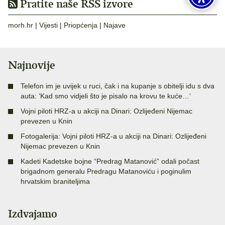
Pratite naše RSS izvore
morh.hr
|
Vijesti
|
Priopćenja
|
Najave
Najnovije
Telefon im je uvijek u ruci, čak i na kupanje s obitelji idu s dva
auta: ‘Kad smo vidjeli što je pisalo na krovu te kuće…‘
Vojni piloti HRZ-a u akciji na Dinari: Ozlijeđeni Nijemac
prevezen u Knin
Fotogalerija: Vojni piloti HRZ-a u akciji na Dinari: Ozlijeđeni
Nijemac prevezen u Knin
Kadeti Kadetske bojne “Predrag Matanović” odali počast
brigadnom generalu Predragu Matanoviću i poginulim
hrvatskim braniteljima
Izdvajamo