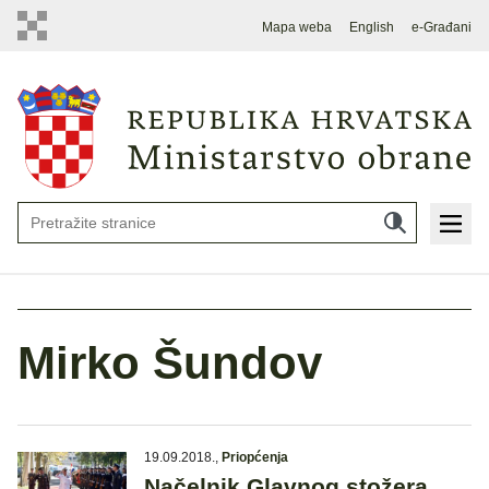
Mapa weba
English
e-Građani
Mirko Šundov
19.09.2018.
,
Priopćenja
Načelnik Glavnog stožera