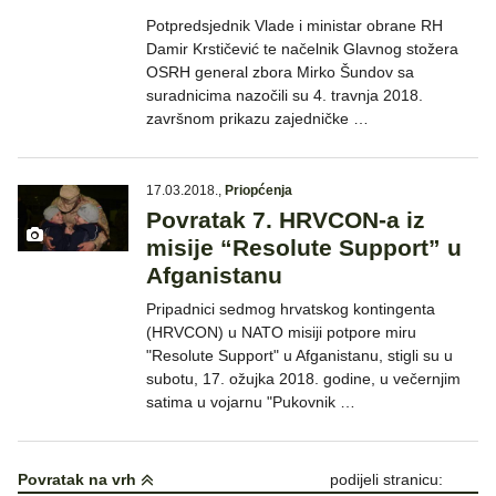
Potpredsjednik Vlade i ministar obrane RH
Damir Krstičević te načelnik Glavnog stožera
OSRH general zbora Mirko Šundov sa
suradnicima nazočili su 4. travnja 2018.
završnom prikazu zajedničke …
17.03.2018.
,
Priopćenja
Povratak 7. HRVCON-a iz
misije “Resolute Support” u
Afganistanu
Pripadnici sedmog hrvatskog kontingenta
(HRVCON) u NATO misiji potpore miru
"Resolute Support" u Afganistanu, stigli su u
subotu, 17. ožujka 2018. godine, u večernjim
satima u vojarnu "Pukovnik …
Povratak na vrh
podijeli stranicu: