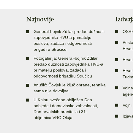
Najnovije
Izdva
General-bojnik Zdilar predao dužnosti
OSR
zapovjednika HVU-a primatelju
Posta
poslova, zadaća i odgovornosti
Hrvat
brigadiru Stručiću
Fotogalerija: General-bojnik Zdilar
Hrvat
predao dužnosti zapovjednika HVU-a
primatelju poslova, zadaća i
Hrvat
odgovornosti brigadiru Stručiću
Tuđm
Anušić: Čovjek je ključ obrane, tehnika
Vojna
sama nije dovoljna
agenc
U Kninu svečano obilježen Dan
Vojni 
pobjede i domovinske zahvalnosti,
Dan hrvatskih branitelja i 31.
Izjav
obljetnica VRO Oluja