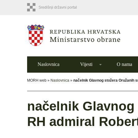
Središnji državni portal
Naslovnica
Vijesti
O nama
MORH web »
Naslovnica
»
načelnik Glavnog stožera Oružanih 
načelnik Glavnog
RH admiral Robert