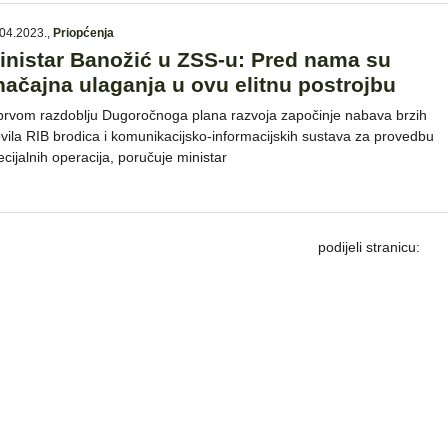
04.2023.
,
Priopćenja
inistar Banožić u ZSS-u: Pred nama su
načajna ulaganja u ovu elitnu postrojbu
prvom razdoblju Dugoročnoga plana razvoja započinje nabava brzih
ovila RIB brodica i komunikacijsko-informacijskih sustava za provedbu
ecijalnih operacija, poručuje ministar
podijeli stranicu: