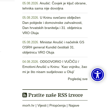
Anušić: Čovjek je ključ obrane,
05.08.2026.
tehnika sama nije dovoljna
U Kninu svečano obilježen
05.08.2026.
Dan pobjede i domovinske zahvalnosti,
Dan hrvatskih branitelja i 31. obljetnica
VRO Oluja
Ministar Anušić i načelnik GS
05.08.2026.
OSRH general Kundid čestitali 31.
obljetnicu VRO Oluja
ODGOVORIO I VUČIĆU /
04.08.2026.
Emotivni Anušić u Kninu: ‘Kao vojniku, žao
mi je što nisam sudjelovao u Oluji’
Pogledaj sve
Pratite naše RSS izvore
morh.hr
|
Vijesti
|
Priopćenja
|
Najave