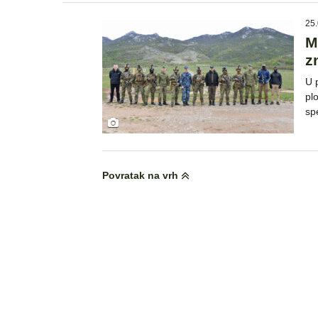
25.
M
z
U 
pl
sp
Povratak na vrh