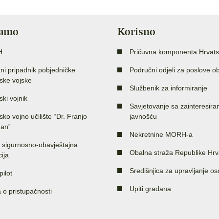
jamo
Korisno
H
Pričuvna komponenta Hrvats
ni pripadnik pobjedničke
Područni odjeli za poslove o
ske vojske
Službenik za informiranje
ski vojnik
Savjetovanje sa zainteresir
sko vojno učilište “Dr. Franjo
javnošću
an”
Nekretnine MORH-a
 sigurnosno-obavještajna
Obalna straža Republike Hrv
ija
Središnjica za upravljanje o
pilot
Upiti građana
a o pristupačnosti