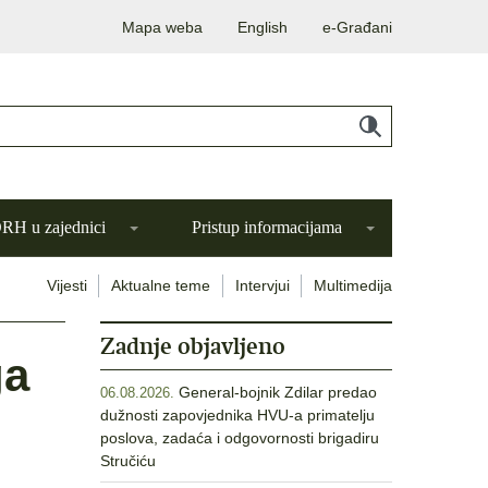
Mapa weba
English
e-Građani
H u zajednici
Pristup informacijama
Vijesti
Aktualne teme
Intervjui
Multimedija
Zadnje objavljeno
ga
General-bojnik Zdilar predao
06.08.2026.
dužnosti zapovjednika HVU-a primatelju
poslova, zadaća i odgovornosti brigadiru
Stručiću