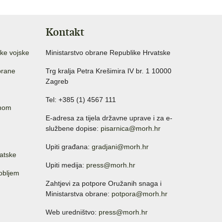
Kontakt
ke vojske
Ministarstvo obrane Republike Hrvatske
brane
Trg kralja Petra Krešimira IV br. 1 10000
Zagreb
Tel: +385 (1) 4567 111
anom
E-adresa za tijela državne uprave i za e-
službene dopise:
pisarnica@morh.hr
Upiti građana:
gradjani@morh.hr
atske
Upiti medija:
press@morh.hr
sobljem
Zahtjevi za potpore Oružanih snaga i
Ministarstva obrane:
potpora@morh.hr
Web uredništvo:
press@morh.hr