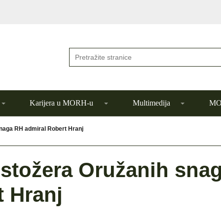
Karijera u MORH-u
Multimedija
MOR
snaga RH admiral Robert Hranj
 stožera Oružanih sna
 Hranj