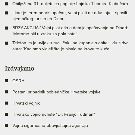
Obilježena 31. obljetnica pogibije bojnika Tihomira Klobučara
I kad je teren nepristupačan, vojni piloti ne odustaju – spasili
njemačkog turista na Dinari
BRZA AKCIJA / Vojni pilot otkrio detalje spašavanja na Dinari:
‘Moramo biti u zraku za pola sata’
Telefon im je uvijek u ruci, čak i na kupanje s obitelji idu s dva
auta: ‘Kad smo vidjeli što je pisalo na krovu te kuće…‘
Izdvajamo
OSRH
Postani pripadnik pobjedničke Hrvatske vojske
Hrvatski vojnik
Hrvatsko vojno učilište “Dr. Franjo Tuđman”
Vojna sigurnosno-obavještajna agencija