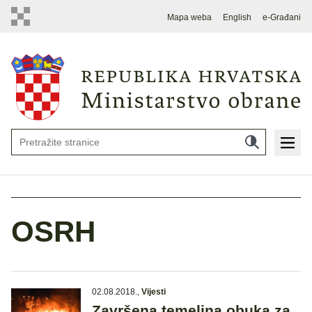
Mapa weba
English
e-Građani
OSRH
02.08.2018.
,
Vijesti
Završena temeljna obuka za