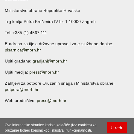
Ministarstvo obrane Republike Hrvatske
Trg kralja Petra Krešimira IV br. 1 10000 Zagreb
Tel: +385 (1) 4567 111
E-adresa za tijela državne uprave i za e-službene dopise:
pisarnica@morh.hr
Upiti građana:
gradjani@morh.hr
Upiti medija:
press@morh.hr
Zahtjevi za potpore Oružanih snaga i Ministarstva obrane:
potpora@morh.hr
Web uredništvo:
press@morh.hr
Ove internetske stranice koriste kolačiće (tzv. cookies) za
U redu
pružanje boljeg korisničkog iskustva i funkcionalnosti.