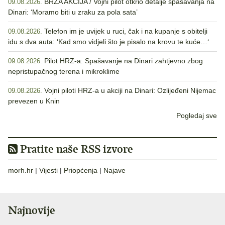
BRZA AKCIJA / Vojni pilot otkrio detalje spašavanja na
09.08.2026.
Dinari: ‘Moramo biti u zraku za pola sata’
Telefon im je uvijek u ruci, čak i na kupanje s obitelji
09.08.2026.
idu s dva auta: ‘Kad smo vidjeli što je pisalo na krovu te kuće…‘
Pilot HRZ-a: Spašavanje na Dinari zahtjevno zbog
09.08.2026.
nepristupačnog terena i mikroklime
Vojni piloti HRZ-a u akciji na Dinari: Ozlijeđeni Nijemac
09.08.2026.
prevezen u Knin
Pogledaj sve
Pratite naše RSS izvore
morh.hr
|
Vijesti
|
Priopćenja
|
Najave
Najnovije