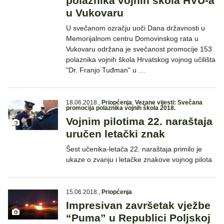
polaznika vojnih škola HVU-a
u Vukovaru
U svečanom ozračju uoči Dana državnosti u
Memorijalnom centru Domovinskog rata u
Vukovaru održana je svečanost promocije 153
polaznika vojnih škola Hrvatskog vojnog učilišta
"Dr. Franjo Tuđman" u …
18.06.2018.
,
Priopćenja
,
Vezane vijesti: Svečana
promocija polaznika vojnih škola 2018.
Vojnim pilotima 22. naraštaja
uručen letački znak
Šest učenika-letača 22. naraštaja primilo je
ukaze o zvanju i letačke znakove vojnog pilota
15.06.2018.
,
Priopćenja
Impresivan završetak vježbe
“Puma” u Republici Poljskoj