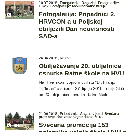
10.07.2018.
,
Fotogalerije: Događaji
,
Fotogalerije:
HKoV
,
Fotogalerije: Međunarodne misije
Fotogalerija: Pripadnici 2.
HRVCON-a u Poljskoj
obilježili Dan neovisnosti
SAD-a
26.06.2018.
,
Najave
Obilježavanje 20. obljetnice
osnutka Ratne škole na HVU
Na Hrvatskom vojnom učilištu "Dr. Franjo
Tuđman" u srijedu, 27. lipnja 2018., obilježit će
se 20. obljetnica osnutka Ratne škole
21.06.2018.
,
Priopćenja
,
Vezane vijesti: Svečana
promocija polaznika vojnih škola 2018.
Svečana promocija 153