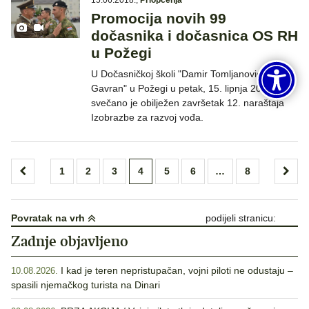
15.06.2018.
,
Priopćenja
Promocija novih 99
dočasnika i dočasnica OS RH
u Požegi
U Dočasničkoj školi "Damir Tomljanović
Gavran" u Požegi u petak, 15. lipnja 2018.
svečano je obilježen završetak 12. naraštaja
Izobrazbe za razvoj vođa.
Brojevi
1
2
3
4
5
6
…
8
stranica
objava
Povratak na vrh
podijeli stranicu:
Zadnje objavljeno
I kad je teren nepristupačan, vojni piloti ne odustaju –
10.08.2026.
spasili njemačkog turista na Dinari