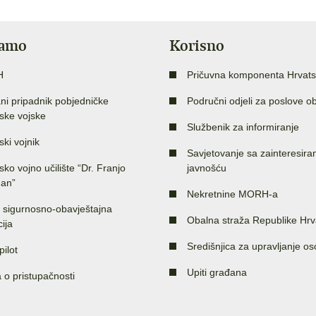
jamo
Korisno
H
Pričuvna komponenta Hrvats
ni pripadnik pobjedničke
Područni odjeli za poslove o
ske vojske
Službenik za informiranje
ski vojnik
Savjetovanje sa zainteresir
sko vojno učilište “Dr. Franjo
javnošću
an”
Nekretnine MORH-a
 sigurnosno-obavještajna
Obalna straža Republike Hrv
ija
Središnjica za upravljanje o
pilot
Upiti građana
a o pristupačnosti