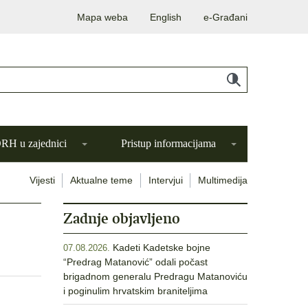
Mapa weba
English
e-Građani
H u zajednici
Pristup informacijama
Vijesti
Aktualne teme
Intervjui
Multimedija
Zadnje objavljeno
Kadeti Kadetske bojne
07.08.2026.
“Predrag Matanović” odali počast
brigadnom generalu Predragu Matanoviću
i poginulim hrvatskim braniteljima