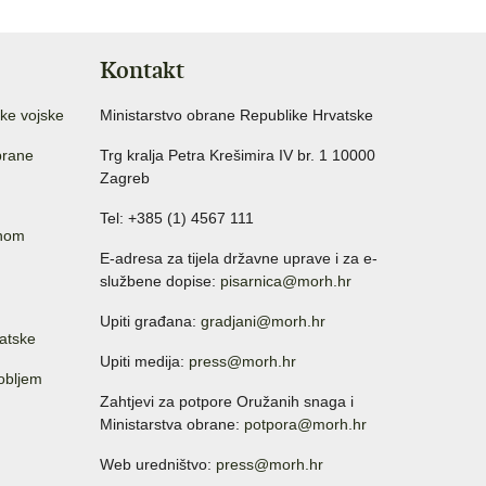
Kontakt
ke vojske
Ministarstvo obrane Republike Hrvatske
brane
Trg kralja Petra Krešimira IV br. 1 10000
Zagreb
Tel: +385 (1) 4567 111
anom
E-adresa za tijela državne uprave i za e-
službene dopise:
pisarnica@morh.hr
Upiti građana:
gradjani@morh.hr
atske
Upiti medija:
press@morh.hr
sobljem
Zahtjevi za potpore Oružanih snaga i
Ministarstva obrane:
potpora@morh.hr
Web uredništvo:
press@morh.hr