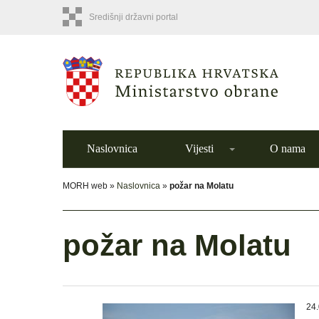
Središnji državni portal
Naslovnica
Vijesti
O nama
MORH web »
Naslovnica
»
požar na Molatu
požar na Molatu
24.