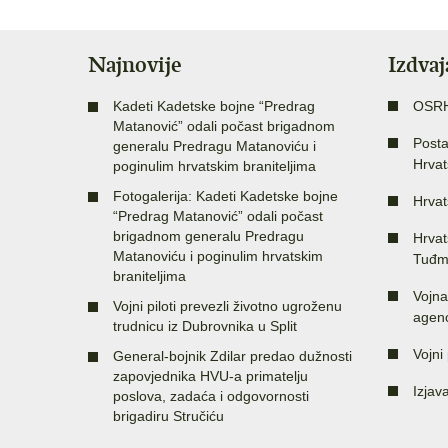
Najnovije
Izdva
Kadeti Kadetske bojne “Predrag
OSR
Matanović” odali počast brigadnom
Posta
generalu Predragu Matanoviću i
Hrvat
poginulim hrvatskim braniteljima
Fotogalerija: Kadeti Kadetske bojne
Hrvat
“Predrag Matanović” odali počast
brigadnom generalu Predragu
Hrvat
Matanoviću i poginulim hrvatskim
Tuđm
braniteljima
Vojna
Vojni piloti prevezli životno ugroženu
agenc
trudnicu iz Dubrovnika u Split
Vojni 
General-bojnik Zdilar predao dužnosti
zapovjednika HVU-a primatelju
Izjav
poslova, zadaća i odgovornosti
brigadiru Stručiću