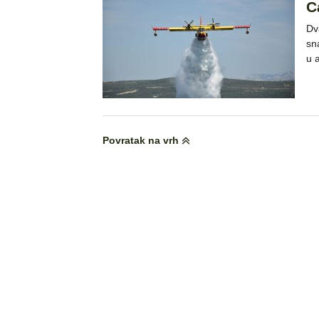
C
Dv
sn
u 
Povratak na vrh