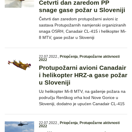
Četvrti dan zaredom PP
snage gase požar u Sloveniji
Četvrti dan zaredom protupožarni avioni iz
sastava Protupožarnih namjenski organiziranih
snaga OSRH, Canadair CL-415 i helikopter Mi-
8 MTV, gase požar u Sloveniji
22.07.2022.
,
Priopćenja
,
Protupožarne aktivnosti
2022
Protupožarni avioni Canadair
i helikopter HRZ-a gase požar
u Sloveniji
Uz helikopter Mi-8 MTV, na gašenje požara na
području Renškog vrha kod Nove Gorice u
Sloveniji, dodatno je upućen Canadair CL-415
22.07.2022.
,
Priopćenja
,
Protupožarne aktivnosti
2022