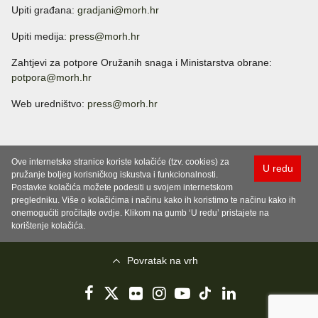
Upiti građana:
gradjani@morh.hr
Upiti medija:
press@morh.hr
Zahtjevi za potpore Oružanih snaga i Ministarstva obrane:
potpora@morh.hr
Web uredništvo:
press@morh.hr
Ove internetske stranice koriste kolačiće (tzv. cookies) za
U redu
pružanje boljeg korisničkog iskustva i funkcionalnosti.
Postavke kolačića možete podesiti u svojem internetskom
pregledniku. Više o kolačićima i načinu kako ih koristimo te načinu kako ih
onemogućiti pročitajte ovdje. Klikom na gumb ‘U redu’ pristajete na
korištenje kolačića.
Povratak na vrh