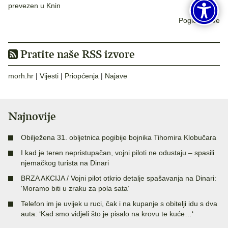
prevezen u Knin
Pogledaj sve
Pratite naše RSS izvore
morh.hr
|
Vijesti
|
Priopćenja
|
Najave
Najnovije
Obilježena 31. obljetnica pogibije bojnika Tihomira Klobučara
I kad je teren nepristupačan, vojni piloti ne odustaju – spasili
njemačkog turista na Dinari
BRZA AKCIJA / Vojni pilot otkrio detalje spašavanja na Dinari:
‘Moramo biti u zraku za pola sata’
Telefon im je uvijek u ruci, čak i na kupanje s obitelji idu s dva
auta: ‘Kad smo vidjeli što je pisalo na krovu te kuće…‘