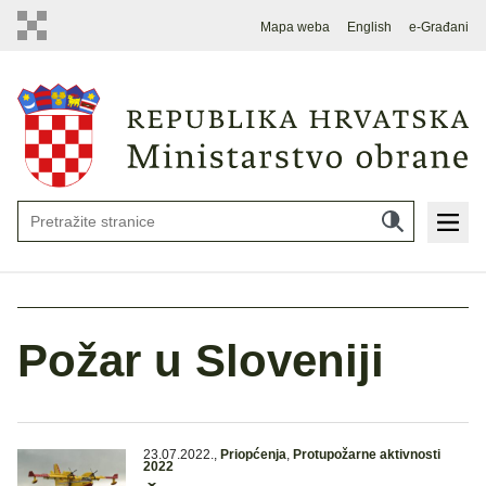
Mapa weba
English
e-Građani
Požar u Sloveniji
23.07.2022.
,
Priopćenja
,
Protupožarne aktivnosti
2022