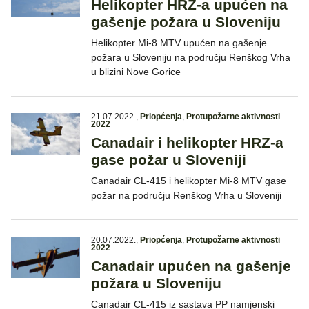
Helikopter HRZ-a upućen na
gašenje požara u Sloveniju
Helikopter Mi-8 MTV upućen na gašenje
požara u Sloveniju na području Renškog Vrha
u blizini Nove Gorice
21.07.2022.
,
Priopćenja
,
Protupožarne aktivnosti
2022
Canadair i helikopter HRZ-a
gase požar u Sloveniji
Canadair CL-415 i helikopter Mi-8 MTV gase
požar na području Renškog Vrha u Sloveniji
20.07.2022.
,
Priopćenja
,
Protupožarne aktivnosti
2022
Canadair upućen na gašenje
požara u Sloveniju
Canadair CL-415 iz sastava PP namjenski