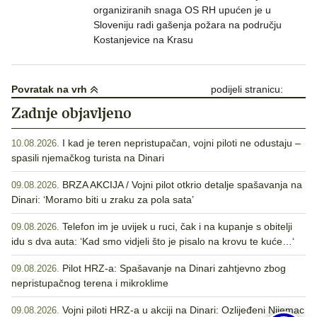
organiziranih snaga OS RH upućen je u
Sloveniju radi gašenja požara na području
Kostanjevice na Krasu
Povratak na vrh
podijeli stranicu:
Zadnje objavljeno
I kad je teren nepristupačan, vojni piloti ne odustaju –
10.08.2026.
spasili njemačkog turista na Dinari
BRZA AKCIJA / Vojni pilot otkrio detalje spašavanja na
09.08.2026.
Dinari: ‘Moramo biti u zraku za pola sata’
Telefon im je uvijek u ruci, čak i na kupanje s obitelji
09.08.2026.
idu s dva auta: ‘Kad smo vidjeli što je pisalo na krovu te kuće…‘
Pilot HRZ-a: Spašavanje na Dinari zahtjevno zbog
09.08.2026.
nepristupačnog terena i mikroklime
Vojni piloti HRZ-a u akciji na Dinari: Ozlijeđeni Nijemac
09.08.2026.