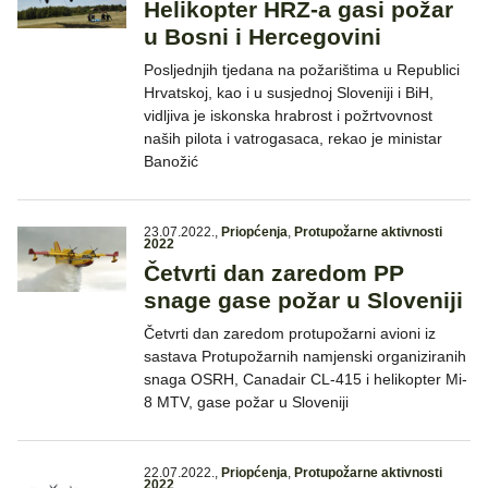
Helikopter HRZ-a gasi požar
u Bosni i Hercegovini
Posljednjih tjedana na požarištima u Republici
Hrvatskoj, kao i u susjednoj Sloveniji i BiH,
vidljiva je iskonska hrabrost i požrtvovnost
naših pilota i vatrogasaca, rekao je ministar
Banožić
23.07.2022.
,
Priopćenja
,
Protupožarne aktivnosti
2022
Četvrti dan zaredom PP
snage gase požar u Sloveniji
Četvrti dan zaredom protupožarni avioni iz
sastava Protupožarnih namjenski organiziranih
snaga OSRH, Canadair CL-415 i helikopter Mi-
8 MTV, gase požar u Sloveniji
22.07.2022.
,
Priopćenja
,
Protupožarne aktivnosti
2022