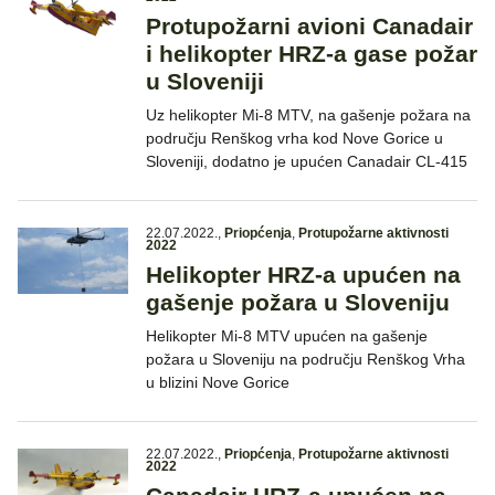
Protupožarni avioni Canadair
i helikopter HRZ-a gase požar
u Sloveniji
Uz helikopter Mi-8 MTV, na gašenje požara na
području Renškog vrha kod Nove Gorice u
Sloveniji, dodatno je upućen Canadair CL-415
22.07.2022.
,
Priopćenja
,
Protupožarne aktivnosti
2022
Helikopter HRZ-a upućen na
gašenje požara u Sloveniju
Helikopter Mi-8 MTV upućen na gašenje
požara u Sloveniju na području Renškog Vrha
u blizini Nove Gorice
22.07.2022.
,
Priopćenja
,
Protupožarne aktivnosti
2022