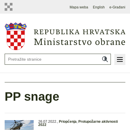
Mapa weba
English
e-Građani
PP snage
26.07.2022.
,
Priopćenja
,
Protupožarne aktivnosti
2022