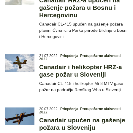
Canadair HRZ-a upućen na
gašenje požara u Bosnu i
Hercegovinu
Canadair CL-415 upućen na gašenje požara
planini Čvrsnici u Parku prirode Blidinje u Bosni
i Hercegovini
21.07.2022.
,
Priopćenja
,
Protupožarne aktivnosti
2022
Canadair i helikopter HRZ-a
gase požar u Sloveniji
Canadair CL-415 i helikopter Mi-8 MTV gase
požar na području Renškog Vrha u Sloveniji
20.07.2022.
,
Priopćenja
,
Protupožarne aktivnosti
2022
Canadair upućen na gašenje
požara u Sloveniju