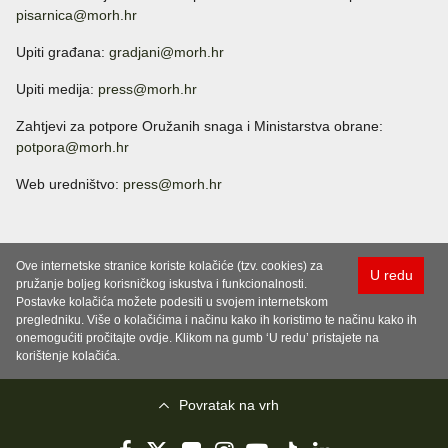
pisarnica@morh.hr
Upiti građana:
gradjani@morh.hr
Upiti medija:
press@morh.hr
Zahtjevi za potpore Oružanih snaga i Ministarstva obrane:
potpora@morh.hr
Web uredništvo:
press@morh.hr
Ove internetske stranice koriste kolačiće (tzv. cookies) za
U redu
pružanje boljeg korisničkog iskustva i funkcionalnosti.
Postavke kolačića možete podesiti u svojem internetskom
pregledniku. Više o kolačićima i načinu kako ih koristimo te načinu kako ih
onemogućiti pročitajte ovdje. Klikom na gumb ‘U redu’ pristajete na
korištenje kolačića.
Povratak na vrh