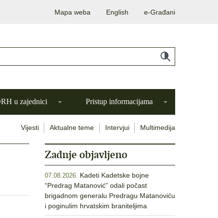
Mapa weba
English
e-Građani
H u zajednici
Pristup informacijama
Vijesti
Aktualne teme
Intervjui
Multimedija
Zadnje objavljeno
Kadeti Kadetske bojne
07.08.2026.
“Predrag Matanović” odali počast
brigadnom generalu Predragu Matanoviću
i poginulim hrvatskim braniteljima