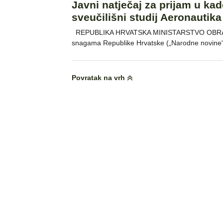
Javni natječaj za prijam u ka
sveučilišni studij Aeronautika
REPUBLIKA HRVATSKA MINISTARSTVO OBRANE Na
snagama Republike Hrvatske („Narodne novine“, 
Povratak na vrh