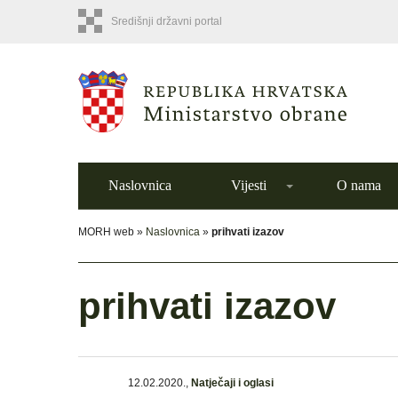
Središnji državni portal
Naslovnica
Vijesti
O nama
MORH web »
Naslovnica
»
prihvati izazov
prihvati izazov
12.02.2020.
,
Natječaji i oglasi