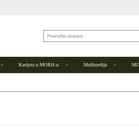
Karijera u MORH-u
Multimedija
MOR