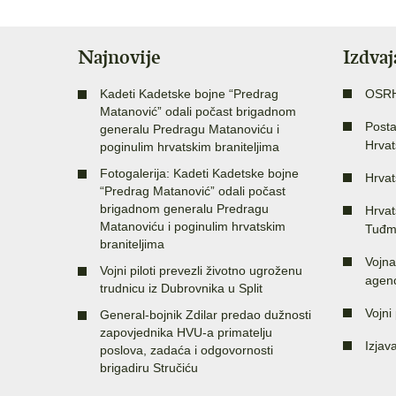
Najnovije
Izdva
Kadeti Kadetske bojne “Predrag
OSR
Matanović” odali počast brigadnom
Posta
generalu Predragu Matanoviću i
Hrvat
poginulim hrvatskim braniteljima
Fotogalerija: Kadeti Kadetske bojne
Hrvat
“Predrag Matanović” odali počast
brigadnom generalu Predragu
Hrvat
Matanoviću i poginulim hrvatskim
Tuđm
braniteljima
Vojna
Vojni piloti prevezli životno ugroženu
agenc
trudnicu iz Dubrovnika u Split
Vojni 
General-bojnik Zdilar predao dužnosti
zapovjednika HVU-a primatelju
Izjav
poslova, zadaća i odgovornosti
brigadiru Stručiću