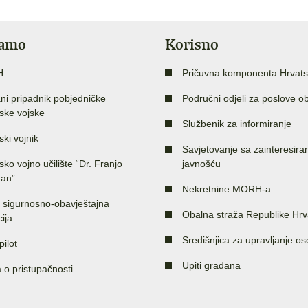
jamo
Korisno
H
Pričuvna komponenta Hrvats
ni pripadnik pobjedničke
Područni odjeli za poslove o
ske vojske
Službenik za informiranje
ski vojnik
Savjetovanje sa zainteresir
sko vojno učilište “Dr. Franjo
javnošću
an”
Nekretnine MORH-a
 sigurnosno-obavještajna
Obalna straža Republike Hrv
ija
Središnjica za upravljanje o
pilot
Upiti građana
a o pristupačnosti