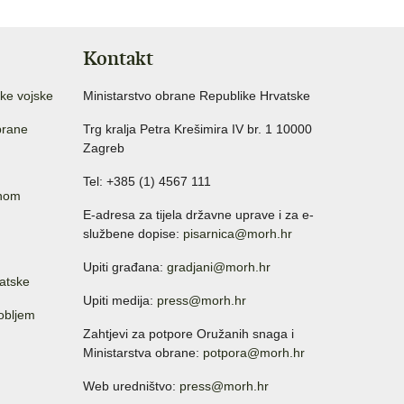
Kontakt
ke vojske
Ministarstvo obrane Republike Hrvatske
brane
Trg kralja Petra Krešimira IV br. 1 10000
Zagreb
Tel: +385 (1) 4567 111
anom
E-adresa za tijela državne uprave i za e-
službene dopise:
pisarnica@morh.hr
Upiti građana:
gradjani@morh.hr
atske
Upiti medija:
press@morh.hr
sobljem
Zahtjevi za potpore Oružanih snaga i
Ministarstva obrane:
potpora@morh.hr
Web uredništvo:
press@morh.hr