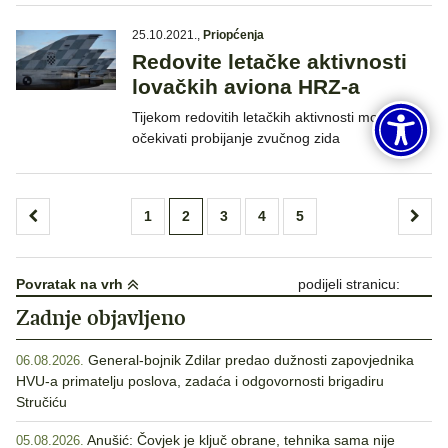
25.10.2021.
,
Priopćenja
Redovite letačke aktivnosti
lovačkih aviona HRZ-a
Tijekom redovitih letačkih aktivnosti može se
očekivati probijanje zvučnog zida
Brojevi
1
2
3
4
5
stranica
objava
Povratak na vrh
podijeli stranicu:
Zadnje objavljeno
General-bojnik Zdilar predao dužnosti zapovjednika
06.08.2026.
HVU-a primatelju poslova, zadaća i odgovornosti brigadiru
Stručiću
Anušić: Čovjek je ključ obrane, tehnika sama nije
05.08.2026.