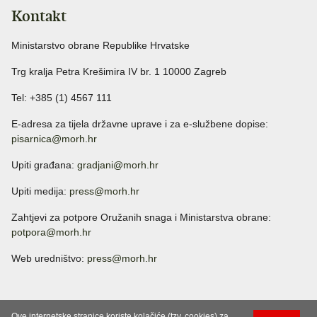
Kontakt
Ministarstvo obrane Republike Hrvatske
Trg kralja Petra Krešimira IV br. 1 10000 Zagreb
Tel: +385 (1) 4567 111
E-adresa za tijela državne uprave i za e-službene dopise:
pisarnica@morh.hr
Upiti građana:
gradjani@morh.hr
Upiti medija:
press@morh.hr
Zahtjevi za potpore Oružanih snaga i Ministarstva obrane:
potpora@morh.hr
Web uredništvo:
press@morh.hr
Ove internetske stranice koriste kolačiće (tzv. cookies) za