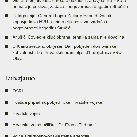
General-bojnik Zdilar predao dužnosti zapovjednika HVU-a
primatelju poslova, zadaća i odgovornosti brigadiru Stručiću
Fotogalerija: General-bojnik Zdilar predao dužnosti
zapovjednika HVU-a primatelju poslova, zadaća i
odgovornosti brigadiru Stručiću
Anušić: Čovjek je ključ obrane, tehnika sama nije dovoljna
U Kninu svečano obilježen Dan pobjede i domovinske
zahvalnosti, Dan hrvatskih branitelja i 31. obljetnica VRO
Oluja
Izdvajamo
OSRH
Postani pripadnik pobjedničke Hrvatske vojske
Hrvatski vojnik
Hrvatsko vojno učilište “Dr. Franjo Tuđman”
Vojna sigurnosno-obavještajna agencija