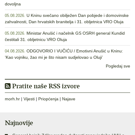
dovoljna
U Kninu svečano obilježen Dan pobjede i domovinske
05.08.2026.
zahvalnosti, Dan hrvatskih branitelja i 31. obljetnica VRO Oluja
Ministar Anušić i načelnik GS OSRH general Kundid
05.08.2026.
čestitali 31. obljetnicu VRO Oluja
ODGOVORIO I VUČIĆU / Emotivni Anušić u Kninu:
04.08.2026.
‘Kao vojniku, žao mi je što nisam sudjelovao u Oluji’
Pogledaj sve
Pratite naše RSS izvore
morh.hr
|
Vijesti
|
Priopćenja
|
Najave
Najnovije