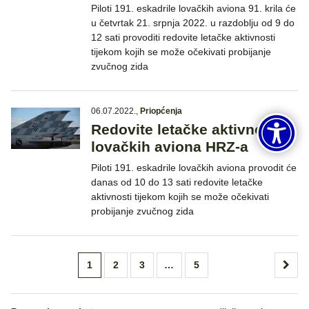
Piloti 191. eskadrile lovačkih aviona 91. krila će
u četvrtak 21. srpnja 2022. u razdoblju od 9 do
12 sati provoditi redovite letačke aktivnosti
tijekom kojih se može očekivati probijanje
zvučnog zida
06.07.2022.
,
Priopćenja
Redovite letačke aktivnosti
lovačkih aviona HRZ-a
Piloti 191. eskadrile lovačkih aviona provodit će
danas od 10 do 13 sati redovite letačke
aktivnosti tijekom kojih se može očekivati
probijanje zvučnog zida
Brojevi
1
2
3
…
5
stranica
objava