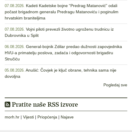
Kadeti Kadetske bojne “Predrag Matanović” odali
07.08.2026.
počast brigadnom generalu Predragu Matanoviću i poginulim
hrvatskim braniteljima
Vojni piloti prevezli životno ugroženu trudnicu iz
07.08.2026.
Dubrovnika u Split
General-bojnik Zdilar predao dužnosti zapovjednika
06.08.2026.
HVU-a primatelju poslova, zadaća i odgovornosti brigadiru
Stručiću
Anušić: Čovjek je ključ obrane, tehnika sama nije
05.08.2026.
dovoljna
Pogledaj sve
Pratite naše RSS izvore
morh.hr
|
Vijesti
|
Priopćenja
|
Najave