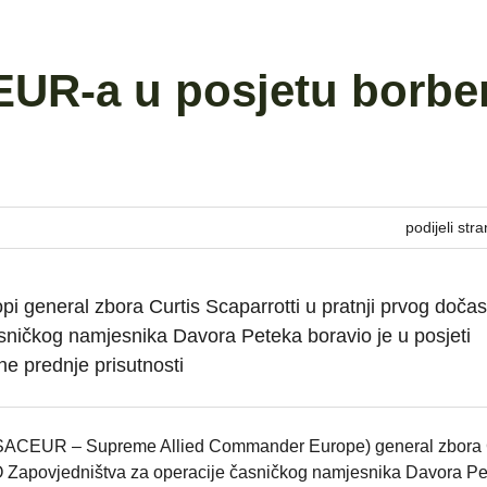
UR-a u posjetu borbe
podijeli stra
i general zbora Curtis Scaparrotti u pratnji prvog doča
ničkog namjesnika Davora Peteka boravio je u posjeti
e prednje prisutnosti
(SACEUR – Supreme Allied Commander Europe) general zbora 
TO Zapovjedništva za operacije časničkog namjesnika Davora P