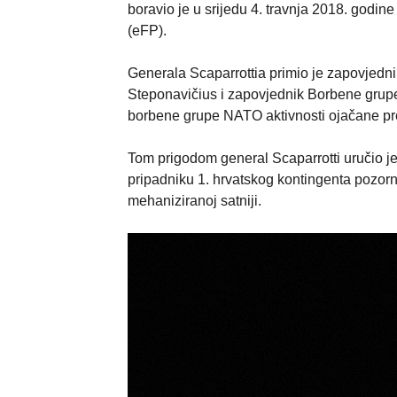
boravio je u srijedu 4. travnja 2018. godin
(eFP).
Generala Scaparrottia primio je zapovjednik
Steponavičius i zapovjednik Borbene grupe
borbene grupe NATO aktivnosti ojačane pre
Tom prigodom general Scaparrotti uručio j
pripadniku 1. hrvatskog kontingenta pozor
mehaniziranoj satniji.