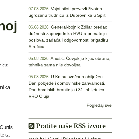
Vojni piloti prevezli životno
07.08.2026.
ugroženu trudnicu iz Dubrovnika u Split
noj
General-bojnik Zdilar predao
06.08.2026.
dužnosti zapovjednika HVU-a primatelju
poslova, zadaća i odgovornosti brigadiru
Stručiću
Anušić: Čovjek je ključ obrane,
05.08.2026.
nicu:
tehnika sama nije dovoljna
U Kninu svečano obilježen
05.08.2026.
Dan pobjede i domovinske zahvalnosti,
snika
Dan hrvatskih branitelja i 31. obljetnica
VRO Oluja
Pogledaj sve
Pratite naše RSS izvore
Curtis
eteka