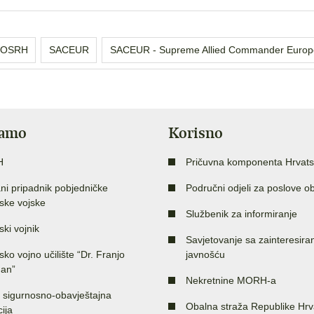
OSRH
SACEUR
SACEUR - Supreme Allied Commander Europ
jamo
Korisno
H
Pričuvna komponenta Hrvats
ni pripadnik pobjedničke
Područni odjeli za poslove o
ske vojske
Službenik za informiranje
ski vojnik
Savjetovanje sa zainteresir
sko vojno učilište “Dr. Franjo
javnošću
an”
Nekretnine MORH-a
 sigurnosno-obavještajna
Obalna straža Republike Hrv
ija