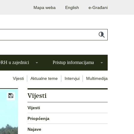
Mapa weba
English
e-Građani
H u zajednici
Pristup informacijama
Vijesti
Aktualne teme
Intervjui
Multimedija
Vijesti
Vijesti
Priopćenja
Najave