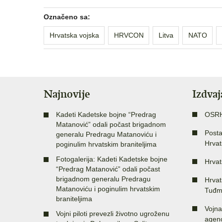
Označeno sa:
Hrvatska vojska
HRVCON
Litva
NATO
Najnovije
Izdva
Kadeti Kadetske bojne “Predrag
OSR
Matanović” odali počast brigadnom
Posta
generalu Predragu Matanoviću i
Hrvat
poginulim hrvatskim braniteljima
Fotogalerija: Kadeti Kadetske bojne
Hrvat
“Predrag Matanović” odali počast
brigadnom generalu Predragu
Hrvat
Matanoviću i poginulim hrvatskim
Tuđm
braniteljima
Vojna
Vojni piloti prevezli životno ugroženu
agenc