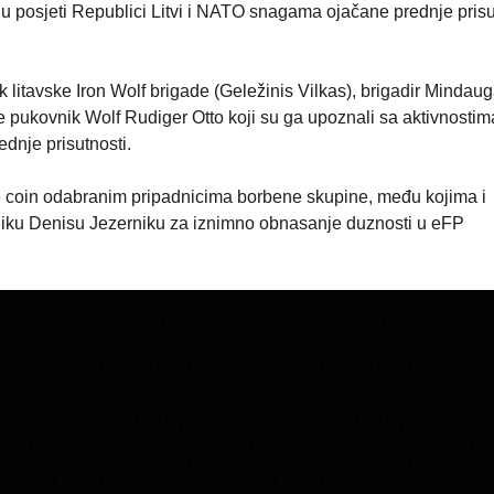
e u posjeti Republici Litvi i NATO snagama ojačane prednje prisu
 litavske Iron Wolf brigade (Geležinis Vilkas), brigadir Mindau
 pukovnik Wolf Rudiger Otto koji su ga upoznali sa aktivnostim
dnje prisutnosti.
e coin odabranim pripadnicima borbene skupine, među kojima i
niku Denisu Jezerniku za iznimno obnasanje duznosti u eFP