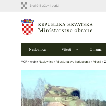
Središnji državni portal
Naslovnica
Vijesti
O nama
MORH web »
Naslovnica
»
Vijesti, najave i priopćenja
»
Vijesti
»
Z