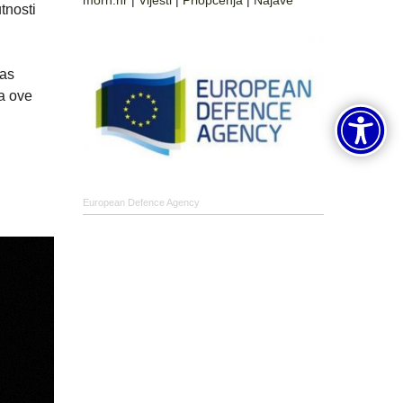
morh.hr
|
Vijesti
|
Priopćenja
|
Najave
tnosti
gas
a ove
European Defence Agency