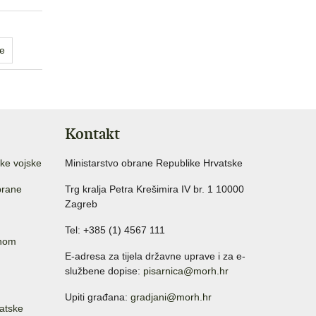
e
Kontakt
ke vojske
Ministarstvo obrane Republike Hrvatske
brane
Trg kralja Petra Krešimira IV br. 1 10000
Zagreb
Tel: +385 (1) 4567 111
anom
E-adresa za tijela državne uprave i za e-
službene dopise:
pisarnica@morh.hr
Upiti građana:
gradjani@morh.hr
atske