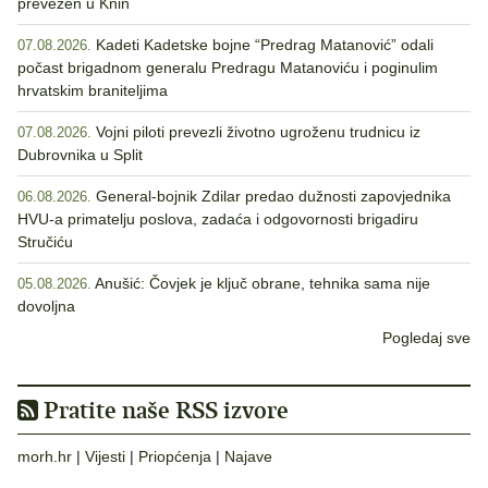
prevezen u Knin
Kadeti Kadetske bojne “Predrag Matanović” odali
07.08.2026.
počast brigadnom generalu Predragu Matanoviću i poginulim
hrvatskim braniteljima
Vojni piloti prevezli životno ugroženu trudnicu iz
07.08.2026.
Dubrovnika u Split
General-bojnik Zdilar predao dužnosti zapovjednika
06.08.2026.
HVU-a primatelju poslova, zadaća i odgovornosti brigadiru
Stručiću
Anušić: Čovjek je ključ obrane, tehnika sama nije
05.08.2026.
dovoljna
Pogledaj sve
Pratite naše RSS izvore
morh.hr
|
Vijesti
|
Priopćenja
|
Najave