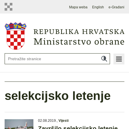
Mapa weba
English
e-Građani
selekcijsko letenje
02.08.2019.
,
Vijesti
Završilo selekcijsko letenje