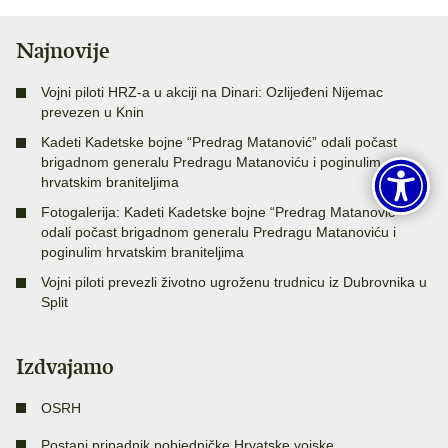
Najnovije
Vojni piloti HRZ-a u akciji na Dinari: Ozlijeđeni Nijemac
prevezen u Knin
Kadeti Kadetske bojne “Predrag Matanović” odali počast
brigadnom generalu Predragu Matanoviću i poginulim
hrvatskim braniteljima
Fotogalerija: Kadeti Kadetske bojne “Predrag Matanović”
odali počast brigadnom generalu Predragu Matanoviću i
poginulim hrvatskim braniteljima
Vojni piloti prevezli životno ugroženu trudnicu iz Dubrovnika u
Split
Izdvajamo
OSRH
Postani pripadnik pobjedničke Hrvatske vojske