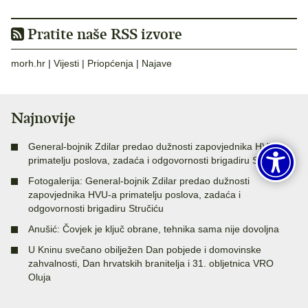
Pratite naše RSS izvore
morh.hr
|
Vijesti
|
Priopćenja
|
Najave
Najnovije
General-bojnik Zdilar predao dužnosti zapovjednika HVU-a
primatelju poslova, zadaća i odgovornosti brigadiru Stručiću
Fotogalerija: General-bojnik Zdilar predao dužnosti
zapovjednika HVU-a primatelju poslova, zadaća i
odgovornosti brigadiru Stručiću
Anušić: Čovjek je ključ obrane, tehnika sama nije dovoljna
U Kninu svečano obilježen Dan pobjede i domovinske
zahvalnosti, Dan hrvatskih branitelja i 31. obljetnica VRO
Oluja