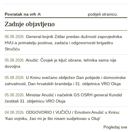
Povratak na vrh
podijeli stranicu:
Zadnje objavljeno
General-bojnik Zdilar predao dužnosti zapovjednika
06.08.2026.
HVU-a primatelju poslova, zadaća i odgovornosti brigadiru
Stručiću
Anušić: Čovjek je ključ obrane, tehnika sama nije
05.08.2026.
dovoljna
U Kninu svečano obilježen Dan pobjede i domovinske
05.08.2026.
zahvalnosti, Dan hrvatskih branitelja i 31. obljetnica VRO Oluja
Ministar Anušić i načelnik GS OSRH general Kundid
05.08.2026.
čestitali 31. obljetnicu VRO Oluja
ODGOVORIO I VUČIĆU / Emotivni Anušić u Kninu:
04.08.2026.
‘Kao vojniku, žao mi je što nisam sudjelovao u Oluji’
Pogledaj sve