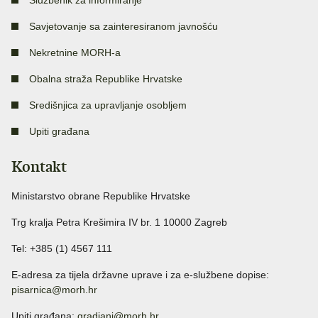
Službenik za informiranje
Savjetovanje sa zainteresiranom javnošću
Nekretnine MORH-a
Obalna straža Republike Hrvatske
Središnjica za upravljanje osobljem
Upiti građana
Kontakt
Ministarstvo obrane Republike Hrvatske
Trg kralja Petra Krešimira IV br. 1 10000 Zagreb
Tel: +385 (1) 4567 111
E-adresa za tijela državne uprave i za e-službene dopise:
pisarnica@morh.hr
Upiti građana:
gradjani@morh.hr