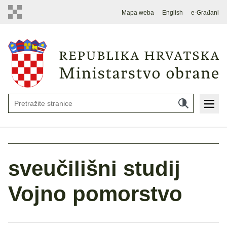
Mapa weba
English
e-Građani
sveučilišni studij
Vojno pomorstvo