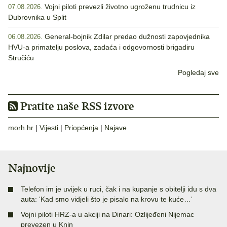
Vojni piloti prevezli životno ugroženu trudnicu iz
07.08.2026.
Dubrovnika u Split
General-bojnik Zdilar predao dužnosti zapovjednika
06.08.2026.
HVU-a primatelju poslova, zadaća i odgovornosti brigadiru
Stručiću
Pogledaj sve
Pratite naše RSS izvore
morh.hr
|
Vijesti
|
Priopćenja
|
Najave
Najnovije
Telefon im je uvijek u ruci, čak i na kupanje s obitelji idu s dva
auta: ‘Kad smo vidjeli što je pisalo na krovu te kuće…‘
Vojni piloti HRZ-a u akciji na Dinari: Ozlijeđeni Nijemac
prevezen u Knin