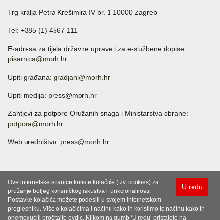
Trg kralja Petra Krešimira IV br. 1 10000 Zagreb
Tel: +385 (1) 4567 111
E-adresa za tijela državne uprave i za e-službene dopise:
pisarnica@morh.hr
Upiti građana:
gradjani@morh.hr
Upiti medija:
press@morh.hr
Zahtjevi za potpore Oružanih snaga i Ministarstva obrane:
potpora@morh.hr
Web uredništvo:
press@morh.hr
Ove internetske stranice koriste kolačiće (tzv. cookies) za
U redu
pružanje boljeg korisničkog iskustva i funkcionalnosti.
Postavke kolačića možete podesiti u svojem internetskom
pregledniku. Više o kolačićima i načinu kako ih koristimo te načinu kako ih
onemogućiti pročitajte ovdje. Klikom na gumb ‘U redu’ pristajete na