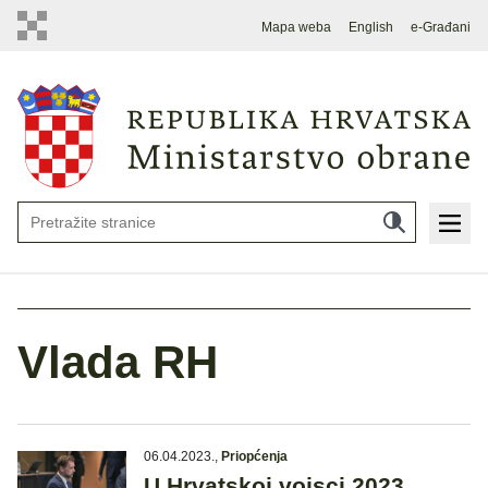
Mapa weba
English
e-Građani
Vlada RH
06.04.2023.
,
Priopćenja
U Hrvatskoj vojsci 2023.