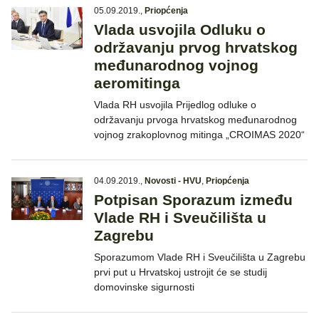
05.09.2019.
,
Priopćenja
Vlada usvojila Odluku o
održavanju prvog hrvatskog
međunarodnog vojnog
aeromitinga
Vlada RH usvojila Prijedlog odluke o
održavanju prvoga hrvatskog međunarodnog
vojnog zrakoplovnog mitinga „CROIMAS 2020“
04.09.2019.
,
Novosti - HVU
,
Priopćenja
Potpisan Sporazum između
Vlade RH i Sveučilišta u
Zagrebu
Sporazumom Vlade RH i Sveučilišta u Zagrebu
prvi put u Hrvatskoj ustrojit će se studij
domovinske sigurnosti