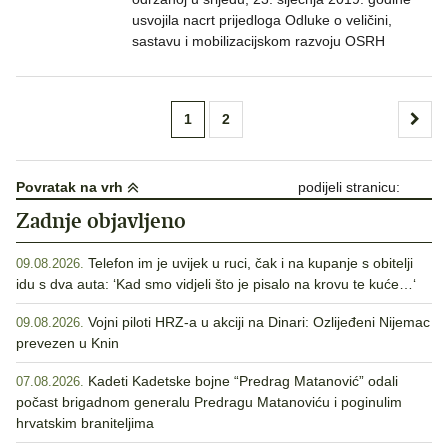
usvojila nacrt prijedloga Odluke o veličini,
sastavu i mobilizacijskom razvoju OSRH
Brojevi
1
2
stranica
objava
Povratak na vrh
podijeli stranicu:
Zadnje objavljeno
Telefon im je uvijek u ruci, čak i na kupanje s obitelji
09.08.2026.
idu s dva auta: ‘Kad smo vidjeli što je pisalo na krovu te kuće…‘
Vojni piloti HRZ-a u akciji na Dinari: Ozlijeđeni Nijemac
09.08.2026.
prevezen u Knin
Kadeti Kadetske bojne “Predrag Matanović” odali
07.08.2026.
počast brigadnom generalu Predragu Matanoviću i poginulim
hrvatskim braniteljima