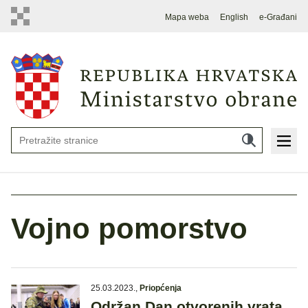
Mapa weba
English
e-Građani
Vojno pomorstvo
25.03.2023.
,
Priopćenja
Održan Dan otvorenih vrata