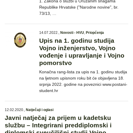
1. Zakona o službi u Oružanim snagama
Republike Hrvatske ("Narodne novine", br.
73/13, …
14.07.2022.
,
Novosti - HVU
,
Priopćenja
Upis na 1. godinu studija
Vojno inženjerstvo, Vojno
vođenje i upravljanje i Vojno
pomorstvo
Konačna rang-lista za upis na 1. godinu studija
na ljetnom upisnom roku bit će objavljena 18.
srpnja 2022. godine na poveznici www.postani-
student.hr
12.02.2020.
,
Natječaji i oglasi
Javni natječaj za prijem u kadetsku
službu – Integrirani preddiplomski i
diplomski sveučilišni studij Vojno