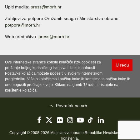
Upiti medija:
press@morh.hr
Zahtjevi za potpore Oružanih snaga i Ministarstva obrane:
potpora@morh.hr
Web uredništvo:
press@morh.hr
Ove internetske stranice koriste kolačiće (tzv. cookies) za
U redu
pružanje boljeg korisničkog iskustva i funkcionalnosti.
Postavke kolačića možete podesiti u svojem internetskom
pregledniku. Više o kolačićima i načinu kako ih koristimo te načinu kako ih
onemogućiti pročitajte ovdje. Klikom na gumb ‘U redu’ pristajete na
korištenje kolačića.
Povratak na vrh
Copyright © 2008-2026 Ministarstvo obrane Republike Hrvatske..
Uvjeti
korištenja
.