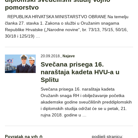
pomorstvo
REPUBLIKA HRVATSKA MINISTARSTVO OBRANE Na temelju
članka 27. stavka 1. Zakona o službi u Oružanim snagama
Republike Hrvatske („Narodne novine“, br. 73/13, 75/15, 50/16,
30/18 i 125/19) …
20.09.2018.
,
Najave
Svečana prisega 16.
naraštaja kadeta HVU-a u
Splitu
Svečana prisega 16. naraštaja kadeta
Oružanih snaga RH i obilježavanje početka
akademske godine sveučilišnih preddiplomskih
i diplomskih studija održat će se u petak, 21.
rujna 2018. godine u …
Povratak na vrh
podijeli stranicu: