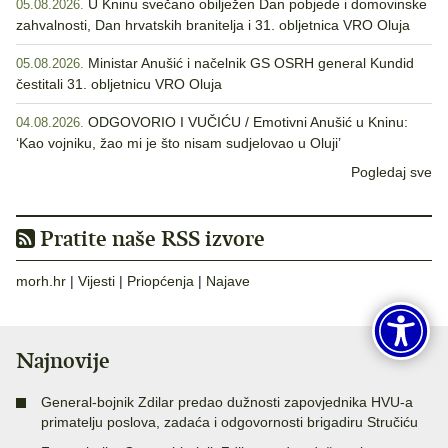
U Kninu svečano obilježen Dan pobjede i domovinske
05.08.2026.
zahvalnosti, Dan hrvatskih branitelja i 31. obljetnica VRO Oluja
Ministar Anušić i načelnik GS OSRH general Kundid
05.08.2026.
čestitali 31. obljetnicu VRO Oluja
ODGOVORIO I VUČIĆU / Emotivni Anušić u Kninu:
04.08.2026.
‘Kao vojniku, žao mi je što nisam sudjelovao u Oluji’
Pogledaj sve
Pratite naše RSS izvore
morh.hr
|
Vijesti
|
Priopćenja
|
Najave
Najnovije
General-bojnik Zdilar predao dužnosti zapovjednika HVU-a
primatelju poslova, zadaća i odgovornosti brigadiru Stručiću