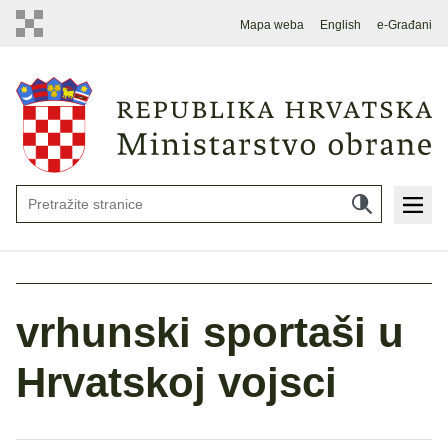
Mapa weba
English
e-Građani
vrhunski sportaši u
Hrvatskoj vojsci