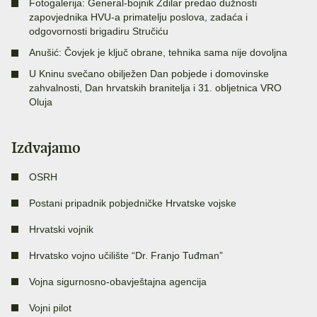
Fotogalerija: General-bojnik Zdilar predao dužnosti
zapovjednika HVU-a primatelju poslova, zadaća i
odgovornosti brigadiru Stručiću
Anušić: Čovjek je ključ obrane, tehnika sama nije dovoljna
U Kninu svečano obilježen Dan pobjede i domovinske
zahvalnosti, Dan hrvatskih branitelja i 31. obljetnica VRO
Oluja
Izdvajamo
OSRH
Postani pripadnik pobjedničke Hrvatske vojske
Hrvatski vojnik
Hrvatsko vojno učilište “Dr. Franjo Tuđman”
Vojna sigurnosno-obavještajna agencija
Vojni pilot