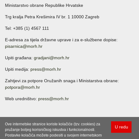
Ministarstvo obrane Republike Hrvatske
Trg kralja Petra Krešimira IV br. 1 10000 Zagreb
Tel: +385 (1) 4567 111
E-adresa za tijela državne uprave i za e-službene dopise:
pisarnica@morh.hr
Upiti građana:
gradjani@morh.hr
Upiti medija:
press@morh.hr
Zahtjevi za potpore Oružanih snaga i Ministarstva obrane:
potpora@morh.hr
Web uredništvo:
press@morh.hr
Ove internetske stranice koriste kolačiće (tzv. cookies) za
U redu
pružanje boljeg korisničkog iskustva i funkcionalnosti.
Postavke kolačića možete podesiti u svojem internetskom