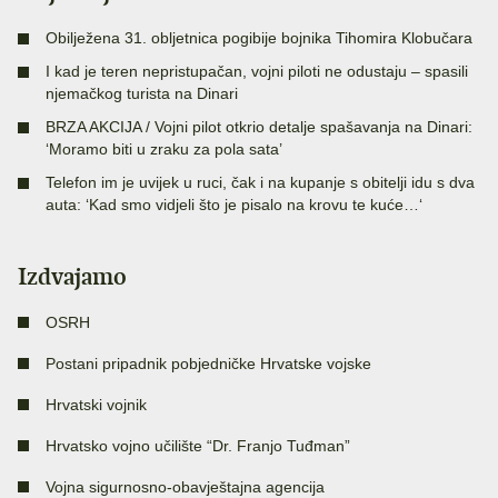
Obilježena 31. obljetnica pogibije bojnika Tihomira Klobučara
I kad je teren nepristupačan, vojni piloti ne odustaju – spasili
njemačkog turista na Dinari
BRZA AKCIJA / Vojni pilot otkrio detalje spašavanja na Dinari:
‘Moramo biti u zraku za pola sata’
Telefon im je uvijek u ruci, čak i na kupanje s obitelji idu s dva
auta: ‘Kad smo vidjeli što je pisalo na krovu te kuće…‘
Izdvajamo
OSRH
Postani pripadnik pobjedničke Hrvatske vojske
Hrvatski vojnik
Hrvatsko vojno učilište “Dr. Franjo Tuđman”
Vojna sigurnosno-obavještajna agencija