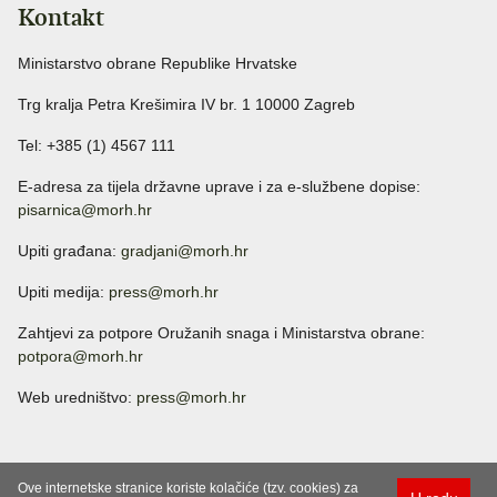
Kontakt
Ministarstvo obrane Republike Hrvatske
Trg kralja Petra Krešimira IV br. 1 10000 Zagreb
Tel: +385 (1) 4567 111
E-adresa za tijela državne uprave i za e-službene dopise:
pisarnica@morh.hr
Upiti građana:
gradjani@morh.hr
Upiti medija:
press@morh.hr
Zahtjevi za potpore Oružanih snaga i Ministarstva obrane:
potpora@morh.hr
Web uredništvo:
press@morh.hr
Ove internetske stranice koriste kolačiće (tzv. cookies) za