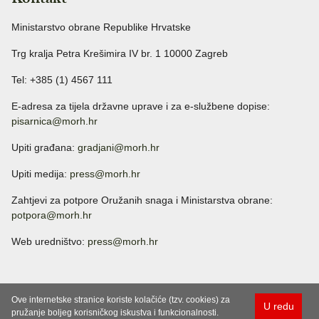
Ministarstvo obrane Republike Hrvatske
Trg kralja Petra Krešimira IV br. 1 10000 Zagreb
Tel: +385 (1) 4567 111
E-adresa za tijela državne uprave i za e-službene dopise:
pisarnica@morh.hr
Upiti građana:
gradjani@morh.hr
Upiti medija:
press@morh.hr
Zahtjevi za potpore Oružanih snaga i Ministarstva obrane:
potpora@morh.hr
Web uredništvo:
press@morh.hr
Ove internetske stranice koriste kolačiće (tzv. cookies) za
U redu
pružanje boljeg korisničkog iskustva i funkcionalnosti.