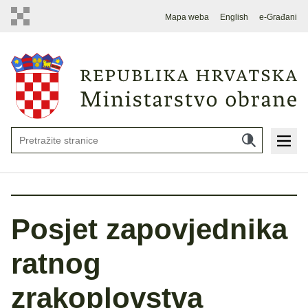
Mapa weba
English
e-Građani
Posjet zapovjednika
ratnog
zrakoplovstva