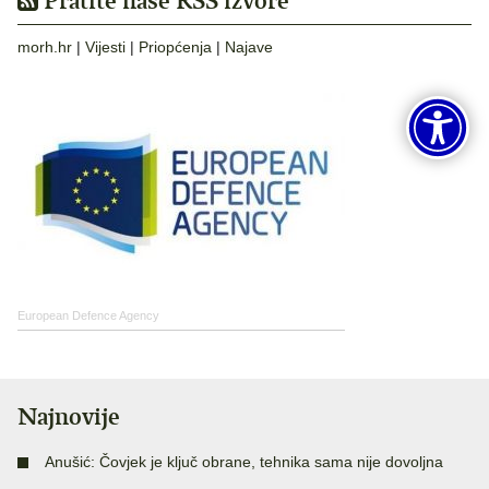
Pratite naše RSS izvore
morh.hr
|
Vijesti
|
Priopćenja
|
Najave
European Defence Agency
Najnovije
Anušić: Čovjek je ključ obrane, tehnika sama nije dovoljna