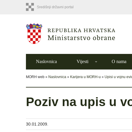
Središnji državni portal
Naslovnica
Vijesti
O nama
MORH web »
Naslovnica
»
Karijera u MORH-u
»
Upisi u vojnu evi
Poziv na upis u v
30.01.2009.