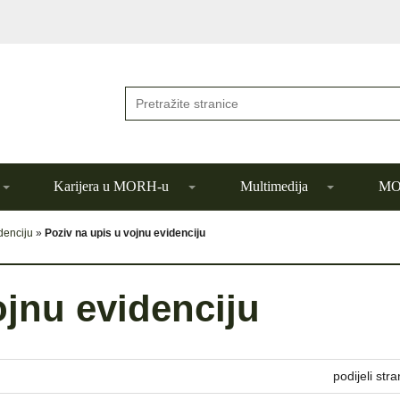
Karijera u MORH-u
Multimedija
MOR
denciju
»
Poziv na upis u vojnu evidenciju
ojnu evidenciju
podijeli stra