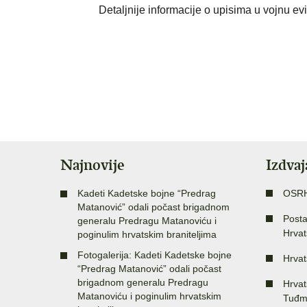
Detaljnije informacije o upisima u vojnu ev
Najnovije
Izdva
Kadeti Kadetske bojne “Predrag
OSR
Matanović” odali počast brigadnom
Posta
generalu Predragu Matanoviću i
Hrvat
poginulim hrvatskim braniteljima
Fotogalerija: Kadeti Kadetske bojne
Hrvat
“Predrag Matanović” odali počast
brigadnom generalu Predragu
Hrvat
Matanoviću i poginulim hrvatskim
Tuđm