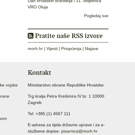
Dan hrvatskih branitelja i 31. obljetnica
VRO Oluja
Pogledaj sve
Pratite naše RSS izvore
morh.hr
|
Vijesti
|
Priopćenja
|
Najave
Kontakt
ke vojske
Ministarstvo obrane Republike Hrvatske
brane
Trg kralja Petra Krešimira IV br. 1 10000
Zagreb
Tel: +385 (1) 4567 111
anom
E-adresa za tijela državne uprave i za e-
službene dopise:
pisarnica@morh.hr