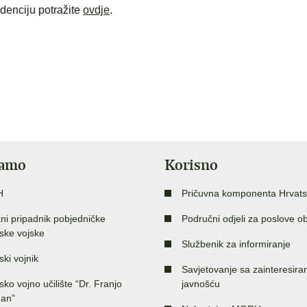
idenciju potražite
ovdje
.
jamo
Korisno
H
Pričuvna komponenta Hrvats
ni pripadnik pobjedničke
Područni odjeli za poslove o
ske vojske
Službenik za informiranje
ski vojnik
Savjetovanje sa zainteresir
sko vojno učilište “Dr. Franjo
javnošću
an”