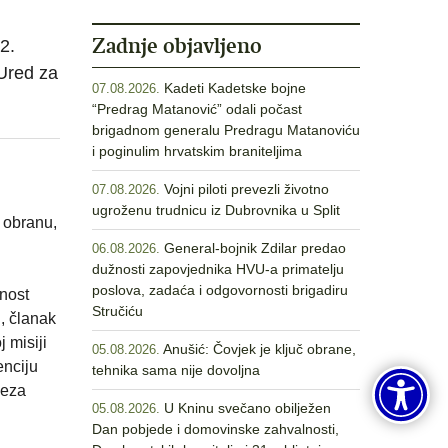
Zadnje objavljeno
2.
 Ured za
Kadeti Kadetske bojne
07.08.2026.
“Predrag Matanović” odali počast
brigadnom generalu Predragu Matanoviću
i poginulim hrvatskim braniteljima
Vojni piloti prevezli životno
07.08.2026.
ugroženu trudnicu iz Dubrovnika u Split
 obranu,
General-bojnik Zdilar predao
06.08.2026.
dužnosti zapovjednika HVU-a primatelju
poslova, zadaća i odgovornosti brigadiru
enost
Stručiću
i, članak
 misiji
Anušić: Čovjek je ključ obrane,
05.08.2026.
enciju
tehnika sama nije dovoljna
veza
U Kninu svečano obilježen
05.08.2026.
Dan pobjede i domovinske zahvalnosti,