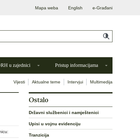
Mapa weba
English
e-Građani
H u zajednici
Pristup informacijama
Vijesti
Aktualne teme
Intervjui
Multimedija
Ostalo
Državni službenici i namještenici
Upisi u vojnu evidenciju
nicu:
Tranzicija