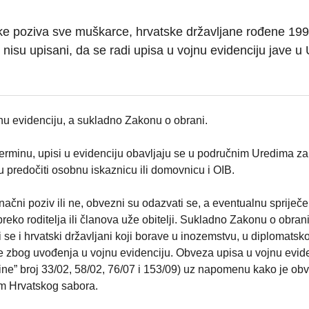
ke poziva sve muškarce, hrvatske državljane rođene 199
d nisu upisani, da se radi upisa u vojnu evidenciju jave u
nu evidenciju, a sukladno Zakonu o obrani.
erminu, upisi u evidenciju obavljaju se u područnim Uredima za
 predočiti osobnu iskaznicu ili domovnicu i OIB.
inačni poziv ili ne, obvezni su odazvati se, a eventualnu spriječ
 preko roditelja ili članova uže obitelji. Sukladno Zakonu o obran
 se i hrvatski državljani koji borave u inozemstvu, u diplomatskoj
ve zbog uvođenja u vojnu evidenciju. Obveza upisa u vojnu evid
ine” broj 33/02, 58/02, 76/07 i 153/09) uz napomenu kako je ob
m Hrvatskog sabora.