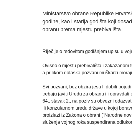
Ministarstvo obrane Republike Hrvats
godine, kao i starija godišta koji dosa
obranu prema mjestu prebivališta.
Riječ je o redovitom godišnjem upisu u voj
Ovisno o mjestu prebivališta i zakazanom t
a prilikom dolaska pozvani muškarci moraju
Svi pozvani, bez obzira jesu li dobili pojed
trebaju javiti Uredu za obranu ili opravdati
64., stavak 2., na poziv su obvezni odazvati
ili konzularnom uredu države u kojoj bora
proizlazi iz Zakona o obrani (“Narodne nov
služenja vojnog roka suspendirana odluko