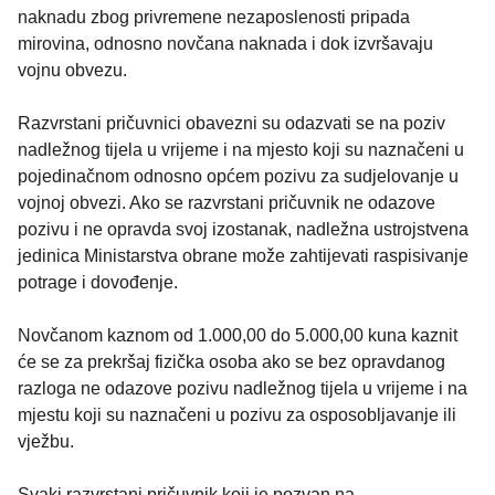
naknadu zbog privremene nezaposlenosti pripada
mirovina, odnosno novčana naknada i dok izvršavaju
vojnu obvezu.
Razvrstani pričuvnici obavezni su odazvati se na poziv
nadležnog tijela u vrijeme i na mjesto koji su naznačeni u
pojedinačnom odnosno općem pozivu za sudjelovanje u
vojnoj obvezi. Ako se razvrstani pričuvnik ne odazove
pozivu i ne opravda svoj izostanak, nadležna ustrojstvena
jedinica Ministarstva obrane može zahtijevati raspisivanje
potrage i dovođenje.
Novčanom kaznom od 1.000,00 do 5.000,00 kuna kaznit
će se za prekršaj fizička osoba ako se bez opravdanog
razloga ne odazove pozivu nadležnog tijela u vrijeme i na
mjestu koji su naznačeni u pozivu za osposobljavanje ili
vježbu.
Svaki razvrstani pričuvnik koji je pozvan na