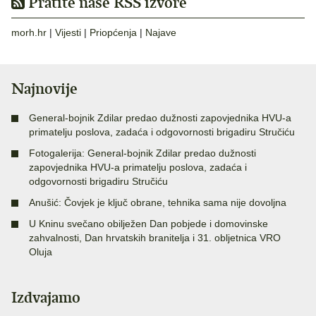
Pratite naše RSS izvore
morh.hr
|
Vijesti
|
Priopćenja
|
Najave
Najnovije
General-bojnik Zdilar predao dužnosti zapovjednika HVU-a
primatelju poslova, zadaća i odgovornosti brigadiru Stručiću
Fotogalerija: General-bojnik Zdilar predao dužnosti
zapovjednika HVU-a primatelju poslova, zadaća i
odgovornosti brigadiru Stručiću
Anušić: Čovjek je ključ obrane, tehnika sama nije dovoljna
U Kninu svečano obilježen Dan pobjede i domovinske
zahvalnosti, Dan hrvatskih branitelja i 31. obljetnica VRO
Oluja
Izdvajamo