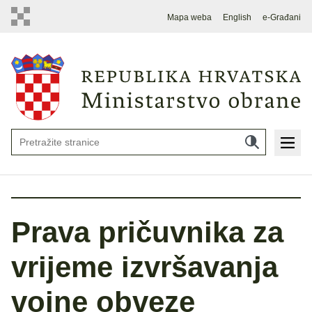
Mapa weba
English
e-Građani
Prava pričuvnika za
vrijeme izvršavanja
vojne obveze