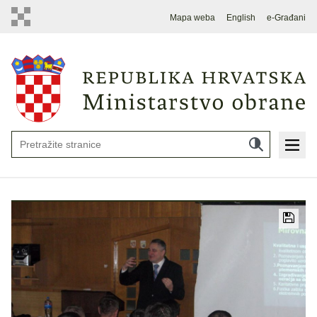
Mapa weba
English
e-Građani