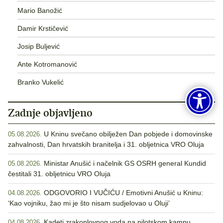
Mario Banožić
Damir Krstičević
Josip Buljević
Ante Kotromanović
Branko Vukelić
Zadnje objavljeno
U Kninu svečano obilježen Dan pobjede i domovinske
05.08.2026.
zahvalnosti, Dan hrvatskih branitelja i 31. obljetnica VRO Oluja
Ministar Anušić i načelnik GS OSRH general Kundid
05.08.2026.
čestitali 31. obljetnicu VRO Oluja
ODGOVORIO I VUČIĆU / Emotivni Anušić u Kninu:
04.08.2026.
‘Kao vojniku, žao mi je što nisam sudjelovao u Oluji’
Kadeti zrakoplovnog voda na pilotskom kampu
04.08.2026.