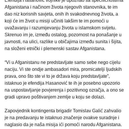
Efendija Hasanović vojnike je upoznao sa specifičnostima
Afganistana i načinom života njegovih stanovnika, te im
dao niz korisnih savjeta, onih ih svakodnevnog života, a
koji će im život u misiji učiniti lakšim te im pomoći u
uvažavanju i razumijevanju života u islamskom svijetu.
Skrenuo im je, između ostalog, pozornost na ponašanje u
javnosti, na ulici, razlike u običajima između sunita i šijita,
na složeni etnički i plemenski sastav Afganistana.
“Vi u Afganistanu ne predstavljate samo sebe nego cijelu
naciju. Vi ste ondje ambasadori mira, promicatelji ljudskih
prava, ono što ste vi to je država koju predstavljate”,
istaknuo je efendija Hasanović te ih je posebno upozorio
na uspostavljanje povjerenja i pozitivnog ozračja, a ono se
gradi upravo poštivanjem zemlje u koju se dolazi.
Zapovjednik kontingenta brigadir Tomislav Galić zahvalio
je na predavanju te istaknuo značenje ovakve suradnje i
naglasio da je naša misija ići pomoći narodu Afganistana.