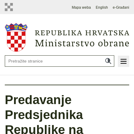
Mapa weba
English
e-Građani
Predavanje
Predsjednika
Republike na