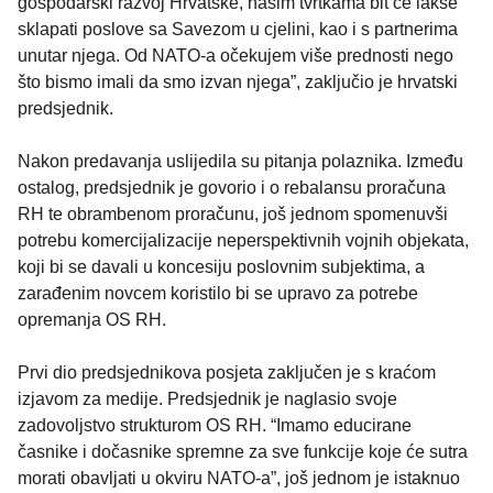
gospodarski razvoj Hrvatske, našim tvrtkama bit će lakše
sklapati poslove sa Savezom u cjelini, kao i s partnerima
unutar njega. Od NATO-a očekujem više prednosti nego
što bismo imali da smo izvan njega”, zaključio je hrvatski
predsjednik.
Nakon predavanja uslijedila su pitanja polaznika. Između
ostalog, predsjednik je govorio i o rebalansu proračuna
RH te obrambenom proračunu, još jednom spomenuvši
potrebu komercijalizacije neperspektivnih vojnih objekata,
koji bi se davali u koncesiju poslovnim subjektima, a
zarađenim novcem koristilo bi se upravo za potrebe
opremanja OS RH.
Prvi dio predsjednikova posjeta zaključen je s kraćom
izjavom za medije. Predsjednik je naglasio svoje
zadovoljstvo strukturom OS RH. “Imamo educirane
časnike i dočasnike spremne za sve funkcije koje će sutra
morati obavljati u okviru NATO-a”, još jednom je istaknuo