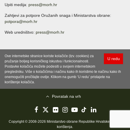
Upiti medija:
press@morh.hr
Zahtjevi za potpore Oružanih snaga i Ministarstva obrane:
potpora@morh.hr
Web uredništvo:
press@morh.hr
Ove internetske stranice koriste kolačiće (tzv. cookies) za
U redu
pružanje boljeg korisničkog iskustva i funkcionalnosti.
Postavke kolačića možete podesiti u svojem internetskom
pregledniku. Više o kolačićima i načinu kako ih koristimo te načinu kako ih
onemogućiti pročitajte ovdje. Klikom na gumb ‘U redu’ pristajete na
korištenje kolačića.
Povratak na vrh
Copyright © 2008-2026 Ministarstvo obrane Republike Hrvatske..
Uvjeti
korištenja
.