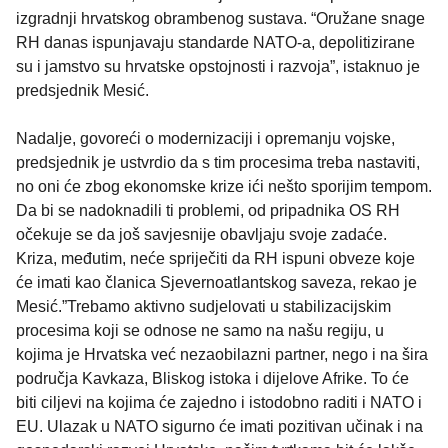
izgradnji hrvatskog obrambenog sustava. “Oružane snage
RH danas ispunjavaju standarde NATO-a, depolitizirane
su i jamstvo su hrvatske opstojnosti i razvoja”, istaknuo je
predsjednik Mesić.
Nadalje, govoreći o modernizaciji i opremanju vojske,
predsjednik je ustvrdio da s tim procesima treba nastaviti,
no oni će zbog ekonomske krize ići nešto sporijim tempom.
Da bi se nadoknadili ti problemi, od pripadnika OS RH
očekuje se da još savjesnije obavljaju svoje zadaće.
Kriza, međutim, neće spriječiti da RH ispuni obveze koje
će imati kao članica Sjevernoatlantskog saveza, rekao je
Mesić.”Trebamo aktivno sudjelovati u stabilizacijskim
procesima koji se odnose ne samo na našu regiju, u
kojima je Hrvatska već nezaobilazni partner, nego i na šira
područja Kavkaza, Bliskog istoka i dijelove Afrike. To će
biti ciljevi na kojima će zajedno i istodobno raditi i NATO i
EU. Ulazak u NATO sigurno će imati pozitivan učinak i na