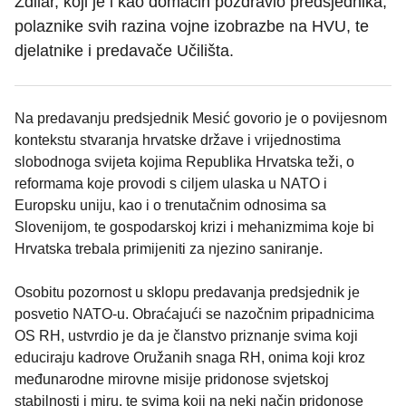
Zdilar, koji je i kao domaćin pozdravio predsjednika,
polaznike svih razina vojne izobrazbe na HVU, te
djelatnike i predavače Učilišta.
Na predavanju predsjednik Mesić govorio je o povijesnom
kontekstu stvaranja hrvatske države i vrijednostima
slobodnoga svijeta kojima Republika Hrvatska teži, o
reformama koje provodi s ciljem ulaska u NATO i
Europsku uniju, kao i o trenutačnim odnosima sa
Slovenijom, te gospodarskoj krizi i mehanizmima koje bi
Hrvatska trebala primijeniti za njezino saniranje.
Osobitu pozornost u sklopu predavanja predsjednik je
posvetio NATO-u. Obraćajući se nazočnim pripadnicima
OS RH, ustvrdio je da je članstvo priznanje svima koji
educiraju kadrove Oružanih snaga RH, onima koji kroz
međunarodne mirovne misije pridonose svjetskoj
stabilnosti i miru, te svima koji na neki način pridonose