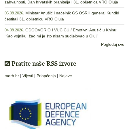
zahvalnosti, Dan hrvatskih branitelja i 31. obljetnica VRO Oluja
Ministar Anušić i načelnik GS OSRH general Kundid
05.08.2026.
čestitali 31. obljetnicu VRO Oluja
ODGOVORIO I VUČIĆU / Emotivni Anušić u Kninu:
04.08.2026.
‘Kao vojniku, žao mi je što nisam sudjelovao u Oluji’
Pogledaj sve
Pratite naše RSS izvore
morh.hr
|
Vijesti
|
Priopćenja
|
Najave