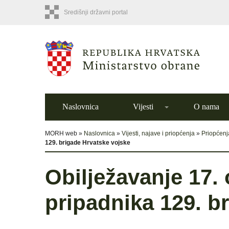
Središnji državni portal
Naslovnica
Vijesti
O nama
MORH web »
Naslovnica
»
Vijesti, najave i priopćenja
»
Priopćenj
129. brigade Hrvatske vojske
Obilježavanje 17. 
pripadnika 129. b