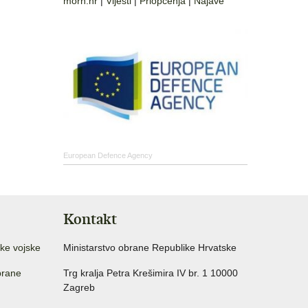
morh.hr
|
Vijesti
|
Priopćenja
|
Najave
European Defence Agency
Kontakt
ke vojske
Ministarstvo obrane Republike Hrvatske
brane
Trg kralja Petra Krešimira IV br. 1 10000
Zagreb