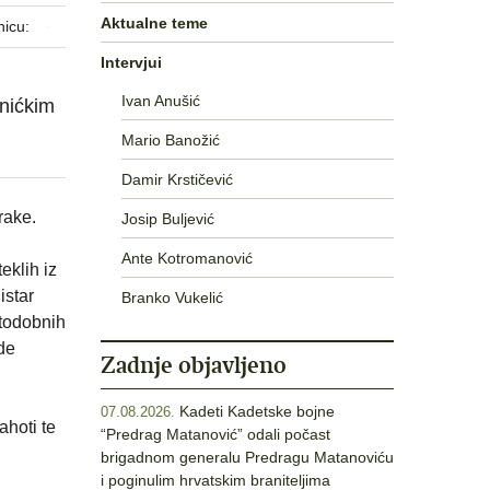
Aktualne teme
nicu:
Intervjui
Ivan Anušić
nićkim
Mario Banožić
Damir Krstičević
rake.
Josip Buljević
Ante Kotromanović
eklih iz
istar
Branko Vukelić
stodobnih
ode
Zadnje objavljeno
Kadeti Kadetske bojne
07.08.2026.
ahoti te
“Predrag Matanović” odali počast
brigadnom generalu Predragu Matanoviću
i poginulim hrvatskim braniteljima