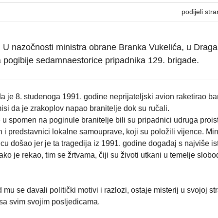
podijeli stra
U nazočnosti ministra obrane Branka Vukelića, u Draga
ca pogibije sedamnaestorice pripadnika 129. brigade.
a je 8. studenoga 1991. godine neprijateljski avion raketirao ba
isi da je zrakoplov napao branitelje dok su ručali.
u spomen na poginule branitelje bili su pripadnici udruga proist
 i predstavnici lokalne samouprave, koji su položili vijence. Min
cu došao jer je ta tragedija iz 1991. godine događaj s najviše i
o je rekao, tim se žrtvama, čiji su životi utkani u temelje slob
u se davali politički motivi i razlozi, ostaje misterij u svojoj str
h sa svim svojim posljedicama.