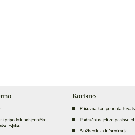
jamo
Korisno
H
Pričuvna komponenta Hrvats
ni pripadnik pobjedničke
Područni odjeli za poslove o
ske vojske
Službenik za informiranje