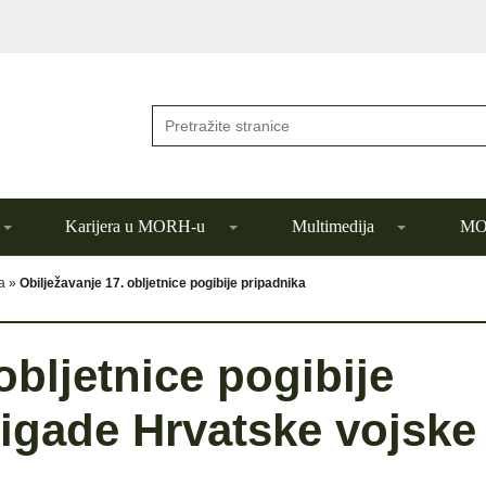
Karijera u MORH-u
Multimedija
MOR
a
»
Obilježavanje 17. obljetnice pogibije pripadnika
obljetnice pogibije
rigade Hrvatske vojske