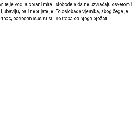
nitelje vodila obrani mira i slobode a da ne uzvraćaju osvetom i
jubavlju, pa i neprijatelje. To oslobađa vjernika, zbog čega je i
nac, potreban Isus Krist i ne treba od njega bježati.