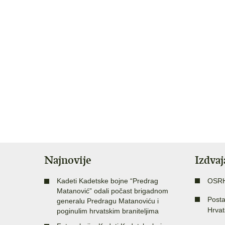
Najnovije
Izdva
Kadeti Kadetske bojne “Predrag
OSR
Matanović” odali počast brigadnom
Posta
generalu Predragu Matanoviću i
Hrvat
poginulim hrvatskim braniteljima