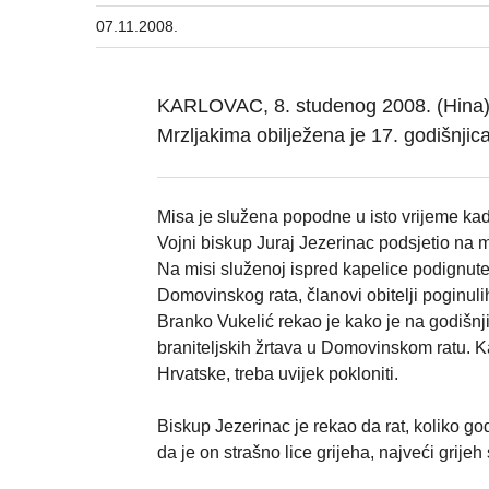
07.11.2008.
KARLOVAC, 8. studenog 2008. (Hina) 
Mrzljakima obilježena je 17. godišnji
Misa je služena popodne u isto vrijeme kad
Vojni biskup Juraj Jezerinac podsjetio na m
Na misi služenoj ispred kapelice podignute 
Domovinskog rata, članovi obitelji poginulih
Branko Vukelić rekao je kako je na godišnji
braniteljskih žrtava u Domovinskom ratu. Kak
Hrvatske, treba uvijek pokloniti.
Biskup Jezerinac je rekao da rat, koliko god m
da je on strašno lice grijeha, najveći grije