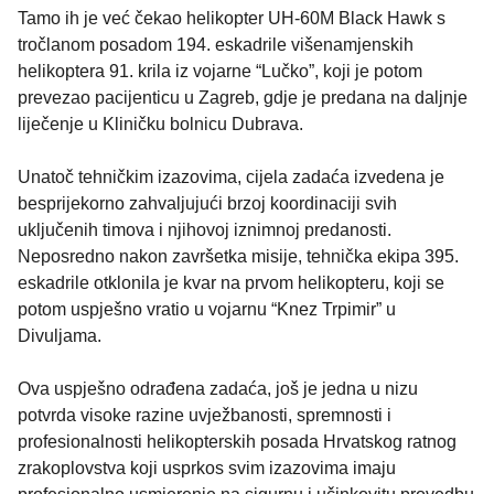
Tamo ih je već čekao helikopter UH-60M Black Hawk s
tročlanom posadom 194. eskadrile višenamjenskih
helikoptera 91. krila iz vojarne “Lučko”, koji je potom
prevezao pacijenticu u Zagreb, gdje je predana na daljnje
liječenje u Kliničku bolnicu Dubrava.
Unatoč tehničkim izazovima, cijela zadaća izvedena je
besprijekorno zahvaljujući brzoj koordinaciji svih
uključenih timova i njihovoj iznimnoj predanosti.
Neposredno nakon završetka misije, tehnička ekipa 395.
eskadrile otklonila je kvar na prvom helikopteru, koji se
potom uspješno vratio u vojarnu “Knez Trpimir” u
Divuljama.
Ova uspješno odrađena zadaća, još je jedna u nizu
potvrda visoke razine uvježbanosti, spremnosti i
profesionalnosti helikopterskih posada Hrvatskog ratnog
zrakoplovstva koji usprkos svim izazovima imaju