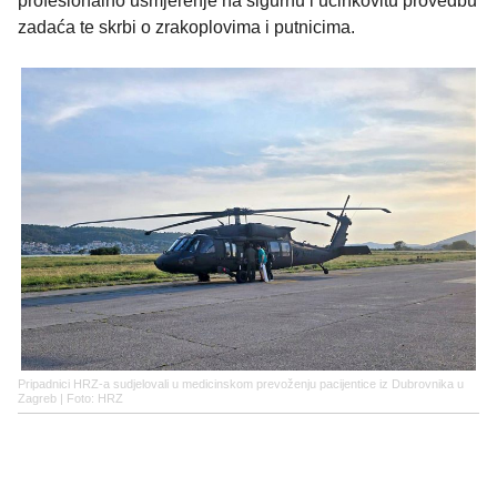
profesionalno usmjerenje na sigurnu i učinkovitu provedbu
zadaća te skrbi o zrakoplovima i putnicima.
Pripadnici HRZ-a sudjelovali u medicinskom prevoženju pacijentice iz Dubrovnika u
Zagreb | Foto: HRZ