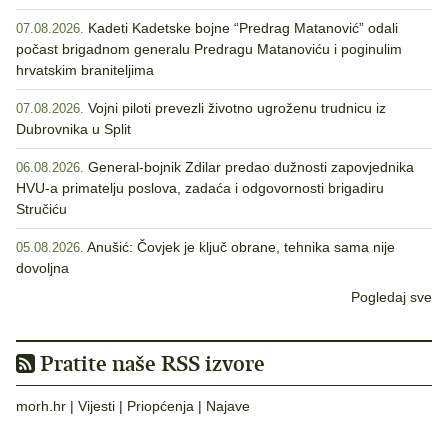
Kadeti Kadetske bojne “Predrag Matanović” odali
07.08.2026.
počast brigadnom generalu Predragu Matanoviću i poginulim
hrvatskim braniteljima
Vojni piloti prevezli životno ugroženu trudnicu iz
07.08.2026.
Dubrovnika u Split
General-bojnik Zdilar predao dužnosti zapovjednika
06.08.2026.
HVU-a primatelju poslova, zadaća i odgovornosti brigadiru
Stručiću
Anušić: Čovjek je ključ obrane, tehnika sama nije
05.08.2026.
dovoljna
Pogledaj sve
Pratite naše RSS izvore
morh.hr
|
Vijesti
|
Priopćenja
|
Najave