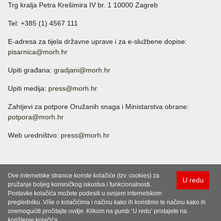
Trg kralja Petra Krešimira IV br. 1 10000 Zagreb
Tel: +385 (1) 4567 111
E-adresa za tijela državne uprave i za e-službene dopise:
pisarnica@morh.hr
Upiti građana:
gradjani@morh.hr
Upiti medija:
press@morh.hr
Zahtjevi za potpore Oružanih snaga i Ministarstva obrane:
potpora@morh.hr
Web uredništvo:
press@morh.hr
Ove internetske stranice koriste kolačiće (tzv. cookies) za
U redu
pružanje boljeg korisničkog iskustva i funkcionalnosti.
Postavke kolačića možete podesiti u svojem internetskom
pregledniku. Više o kolačićima i načinu kako ih koristimo te načinu kako ih
onemogućiti pročitajte ovdje. Klikom na gumb ‘U redu’ pristajete na
korištenje kolačića.