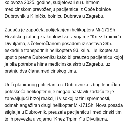
kolovoza 2025. godine, sudjelovali su u hitnom
medicinskom prevoženju pacijentice iz Opće bolnice
Dubrovnik u Kliničku bolnicu Dubrava u Zagrebu.
Zadaća je započela polijetanjem helikoptera Mi-171Sh
Hrvatskog ratnog zrakoplovstva iz vojarne “Knez Trpimir” u
Divuljama, s četveročlanom posadom iz sastava 395.
eskadrile transportnih helikoptera 93. krila. Helikopter se
uputio prema Dubrovniku kako bi preuzeo pacijenticu kojoj
je bila potrebna hitna medicinska skrb u Zagrebu, uz
pratnju dva člana medicinskog tima.
Uoči planiranog polijetanja iz Dubrovnika, zbog tehničkih
poteškoća helikopter nije mogao nastaviti zadaću te je
zahvaljujući brzoj reakciji i visokoj razini spremnosti,
odmah angažiran drugi helikopter Mi-171Sh. Nova posada
stigla je u Dubrovnik, preuzela pacijenticu i medicinski tim
te ih prevezla u vojarnu “Knez Trpimir” u Divuljama.