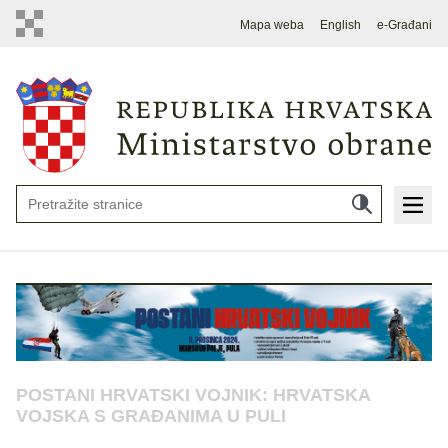
Mapa weba
English
e-Građani
POSTANI HRVATSKI VOJNIK: HRVATSKA
VOJSKA S GRAĐANIMA U PULI