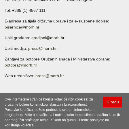
Tel: +385 (1) 4567 111
E-adresa za tijela državne uprave i za e-službene dopise:
pisarnica@morh.hr
Upiti građana:
gradjani@morh.hr
Upiti medija:
press@morh.hr
Zahtjevi za potpore Oružanih snaga i Ministarstva obrane:
potpora@morh.hr
Web uredništvo:
press@morh.hr
Ove internetske stranice koriste kolačiće (tzv. cookies) za
U redu
pružanje boljeg korisničkog iskustva i funkcionalnosti.
Postavke kolačića možete podesiti u svojem internetskom
pregledniku. Više o kolačićima i načinu kako ih koristimo te načinu kako ih
onemogućiti pročitajte ovdje. Klikom na gumb ‘U redu’ pristajete na
korištenje kolačića.