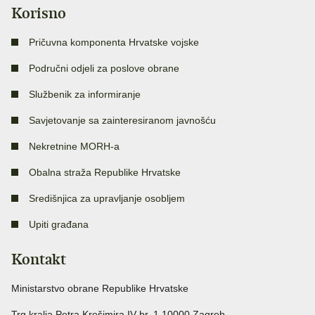
Korisno
Pričuvna komponenta Hrvatske vojske
Područni odjeli za poslove obrane
Službenik za informiranje
Savjetovanje sa zainteresiranom javnošću
Nekretnine MORH-a
Obalna straža Republike Hrvatske
Središnjica za upravljanje osobljem
Upiti građana
Kontakt
Ministarstvo obrane Republike Hrvatske
Trg kralja Petra Krešimira IV br. 1 10000 Zagreb