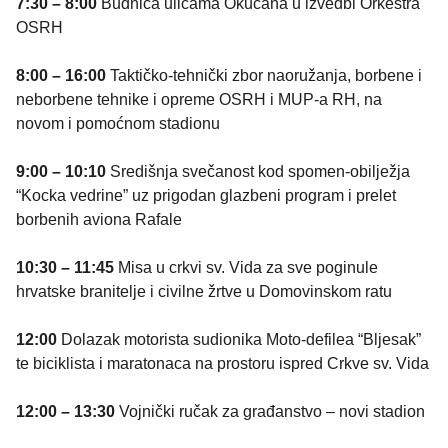
7:30 – 8:00
Budnica ulicama Okučana u izvedbi Orkestra
OSRH
8:00 – 16:00
Taktičko-tehnički zbor naoružanja, borbene i
neborbene tehnike i opreme OSRH i MUP-a RH, na
novom i pomoćnom stadionu
9:00 – 10:10
Središnja svečanost kod spomen-obilježja
“Kocka vedrine” uz prigodan glazbeni program i prelet
borbenih aviona Rafale
10:30 – 11:45
Misa u crkvi sv. Vida za sve poginule
hrvatske branitelje i civilne žrtve u Domovinskom ratu
12:00
Dolazak motorista sudionika Moto-defilea “Bljesak”
te biciklista i maratonaca na prostoru ispred Crkve sv. Vida
12:00 – 13:30
Vojnički ručak za građanstvo – novi stadion