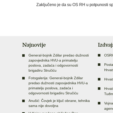
Zaključeno je da su OS RH u potpunosti 
Najnovije
Izdva
General-bojnik Zdilar predao dužnosti
OSR
zapovjednika HVU-a primatelju
Posta
poslova, zadaća i odgovornosti
Hrvat
brigadiru Stručiću
Fotogalerija: General-bojnik Zdilar
Hrvat
predao dužnosti zapovjednika HVU-a
primatelju poslova, zadaća i
Hrvat
odgovornosti brigadiru Stručiću
Tuđm
Anušić: Čovjek je ključ obrane, tehnika
Vojna
sama nije dovoljna
agenc