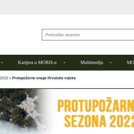
Karijera u MORH-u
Multimedija
MOR
 2022
»
Protupožarne snage Hrvatske vojske