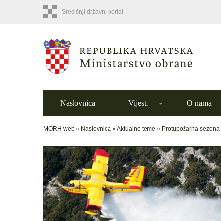
Središnji državni portal
Naslovnica
Vijesti
O nama
MORH web »
Naslovnica
»
Aktualne teme
»
Protupožarna sezona