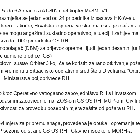
, do 6 Airtractora AT-802 i helikopter Mi-8MTV1.
 razmješta se jedan vod od 24 pripadnika iz sastava HKoV-a u
 teren. Također, Hrvatska kopnena vojska ima i snage ojačanja 
e se mogu angažirati sukladno operativnoj situaciji i zahtjevim
lazi do 1000 pripadnika OS RH.
opolagač (DBM) za prijevoz opreme i ljudi, jedan desantni juri
ije gumene brodice (GB).
vni sustav Orbiter 3 koji će se koristiti za rano otkrivanje poža
m vremenu u Situacijsko operativno središte u Divuljama. “Orbit
 i Ministarstva poljoprivrede RH.
o kroz Operativno vatrogasno zapovjedništvo RH s Hrvatskom
trogasnim zapovjednicima, ZOS-om GS OS RH, MUP-om, Civil
ktivnosti za provedbu posebnih mjera zaštite od požara u RH.
vi mjera za pripremu snaga, provedena je obuka i opremanja t
P sezone od strane GS OS RH i Glavne inspekcije MORH-a.