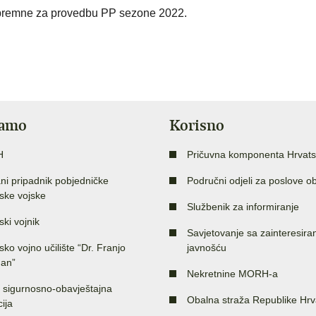
spremne za provedbu PP sezone 2022.
jamo
Korisno
H
Pričuvna komponenta Hrvats
ni pripadnik pobjedničke
Područni odjeli za poslove o
ske vojske
Službenik za informiranje
ski vojnik
Savjetovanje sa zainteresir
sko vojno učilište “Dr. Franjo
javnošću
an”
Nekretnine MORH-a
 sigurnosno-obavještajna
Obalna straža Republike Hrv
ija