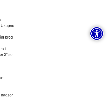
u
a. Ukupno
šni brod
ra i
er 3” se
nom
e nadzor