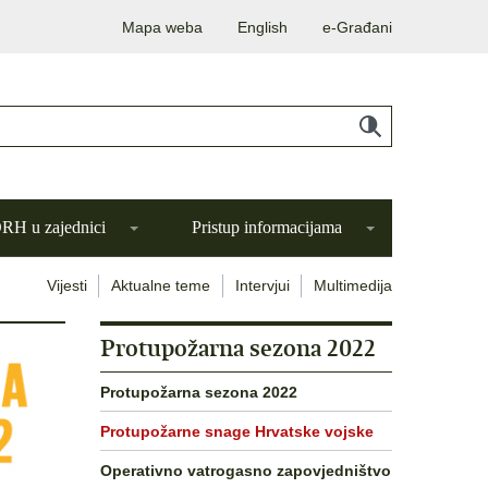
Mapa weba
English
e-Građani
H u zajednici
Pristup informacijama
Vijesti
Aktualne teme
Intervjui
Multimedija
Protupožarna sezona 2022
Protupožarna sezona 2022
Protupožarne snage Hrvatske vojske
Operativno vatrogasno zapovjedništvo