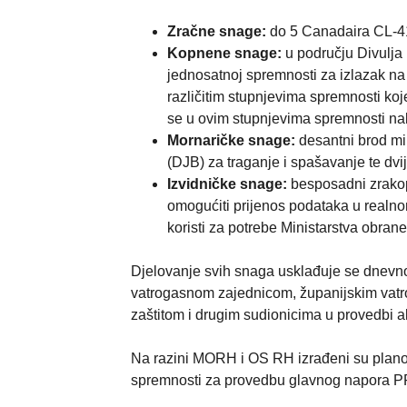
Zračne snage:
do 5 Canadaira CL-415
Kopnene snage:
u području Divulja
jednosatnoj spremnosti za izlazak na
različitim stupnjevima spremnosti koj
se u ovim stupnjevima spremnosti na
Mornaričke snage:
desantni brod min
(DJB) za traganje i spašavanje te dv
Izvidničke snage:
besposadni zrakoplo
omogućiti prijenos podataka u realno
koristi za potrebe Ministarstva obrane
Djelovanje svih snaga usklađuje se dnevn
vatrogasnom zajednicom, županijskim va
zaštitom i drugim sudionicima u provedbi a
Na razini MORH i OS RH izrađeni su plano
spremnosti za provedbu glavnog napora P