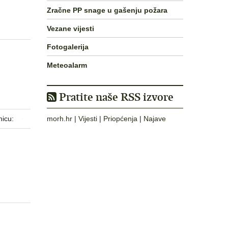
Zračne PP snage u gašenju požara
Vezane vijesti
Fotogalerija
Meteoalarm
Pratite naše RSS izvore
nicu:
morh.hr
|
Vijesti
|
Priopćenja
|
Najave