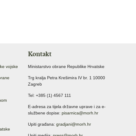
Kontakt
ke vojske
Ministarstvo obrane Republike Hrvatske
brane
Trg kralja Petra Krešimira IV br. 1 10000
Zagreb
Tel: +385 (1) 4567 111
anom
E-adresa za tijela državne uprave i za e-
službene dopise:
pisarnica@morh.hr
Upiti građana:
gradjani@morh.hr
atske
Upiti medija:
press@morh.hr