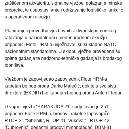
zaštićenom akvatoriju, signalne vježbe, polaganje minske
prepreke, te uspostavljanje i održavanje logističke funkcije
u operativnom okružju.
Planiranje i provedbu vježbovnih aktivnosti pomorskog
ratovanja u nacionalnom i međunarodnom okružju
pripadnici Flote HRM-a uvježbavali su sukladno NATO i
nacionalnim standardima. U sklopu vježbe provedena su i
opitna gađanja te nadzorno-tehnička gađanja iz brodskog
topništva.
Vježbom je zapovijedao zapovjednik Flote HRM-a
kapetan bojnog broda Darko Malečić, dok je u svojstvu
direktora (EXDIR) bio kapetan bojnog broda Antun Flegar.
U vojnoj vježbi “BARAKUDA 21” sudjelovao je 251
pripadnik Flote HRM-a, brodovi: raketne topovnjače
RTOP-21 “Šibenik”, RTOP-41 “Vukovar” i RTOP-42
“Dubrovnik”, desantni brodovi minopolagači DBM-81