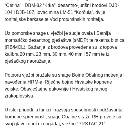
“Cetina” i DBM-82 “Krka”, desantno-jurišni brodovi DJB-
104 i DJB-107, lovac mina LM-51 “Korčula”, dvije
roniteljske barkase te Vod protuminskih ronitelja.
Uz pomorske snage u vježbi je sudjelovala i Satnija
mornaričko desantnog pješaštva (sMDP) te raketna bitnica
(RB/MOL). Gađanja iz brodova provedena su iz topova
kalibra 20 mm, 23 mm, 30 mm, 40 mm i 57 mm te iz
pješačkog naoružanja.
Potporu vježbi pružale su snage Bojne Obalnog motrenja i
navođenja HRM-a, Riječne bojne Hrvatske kopnene
vojske, Obavještajne pukovnije i Hrvatskog ratnog
zrakoplovstva.
U istoj prigodi, u funkciji razvoja sposobnosti i održavanja
borbene spremnosti, snage Obalne straže RH provele su
svoj glavni obučni događaj, vježbu “PRSTAC 21”.