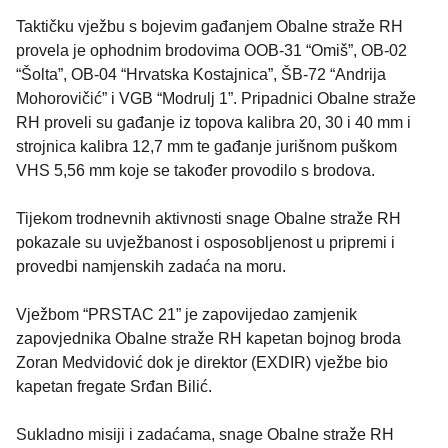
Taktičku vježbu s bojevim gađanjem Obalne straže RH
provela je ophodnim brodovima OOB-31 “Omiš”, OB-02
“Šolta”, OB-04 “Hrvatska Kostajnica”, ŠB-72 “Andrija
Mohorovičić” i VGB “Modrulj 1”. Pripadnici Obalne straže
RH proveli su gađanje iz topova kalibra 20, 30 i 40 mm i
strojnica kalibra 12,7 mm te gađanje jurišnom puškom
VHS 5,56 mm koje se također provodilo s brodova.
Tijekom trodnevnih aktivnosti snage Obalne straže RH
pokazale su uvježbanost i osposobljenost u pripremi i
provedbi namjenskih zadaća na moru.
Vježbom “PRSTAC 21” je zapovijedao zamjenik
zapovjednika Obalne straže RH kapetan bojnog broda
Zoran Medvidović dok je direktor (EXDIR) vježbe bio
kapetan fregate Srđan Bilić.
Sukladno misiji i zadaćama, snage Obalne straže RH