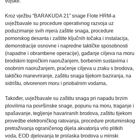
vojske.
Kroz vježbu “BARAKUDA 21” snage Flote HRM-a
uvježbavale su procedure operativnog razvoja uz
poduzimanje svih mjera zaštite snaga, procedure
pomorskog desanta i zaštite ključnih točaka i instalacija,
demonstracije osnovne i napredne taktičke sposobnosti
(napadne i obrambene operacije), gađanje ciljeva na moru
brodskim topničkim naoružanjem, borbenim sustavima i
osobnim naoružanjem, praćenje ciljeva u zraku s brodova,
taktičko manevriranje, zaštitu snaga tijekom baziranja, na
sidrištu, otvorenom moru i priobalnim vodama,
Također, uvježbavale su zaštitu snaga pri napadu brzim
plovilima na površinske snage, popunu na moru, traganje i
spašavanje, tegljenje havariranih brodova, zaštitu tijekom
provedbe elektroničkog ratovanja, procedure protuminskog
pretraživanja ograničenog dijela akvatorija vrlo plitkih
voda, EOD djelovanja te prolaska brodova u minski