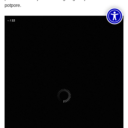
potpore.
–
/
22