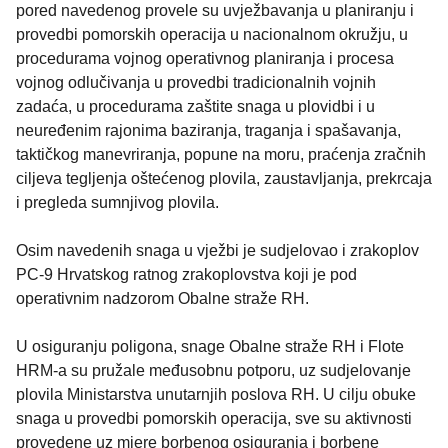
pored navedenog provele su uvježbavanja u planiranju i
provedbi pomorskih operacija u nacionalnom okružju, u
procedurama vojnog operativnog planiranja i procesa
vojnog odlučivanja u provedbi tradicionalnih vojnih
zadaća, u procedurama zaštite snaga u plovidbi i u
neuređenim rajonima baziranja, traganja i spašavanja,
taktičkog manevriranja, popune na moru, praćenja zračnih
ciljeva tegljenja oštećenog plovila, zaustavljanja, prekrcaja
i pregleda sumnjivog plovila.
Osim navedenih snaga u vježbi je sudjelovao i zrakoplov
PC-9 Hrvatskog ratnog zrakoplovstva koji je pod
operativnim nadzorom Obalne straže RH.
U osiguranju poligona, snage Obalne straže RH i Flote
HRM-a su pružale međusobnu potporu, uz sudjelovanje
plovila Ministarstva unutarnjih poslova RH. U cilju obuke
snaga u provedbi pomorskih operacija, sve su aktivnosti
provedene uz mjere borbenog osiguranja i borbene