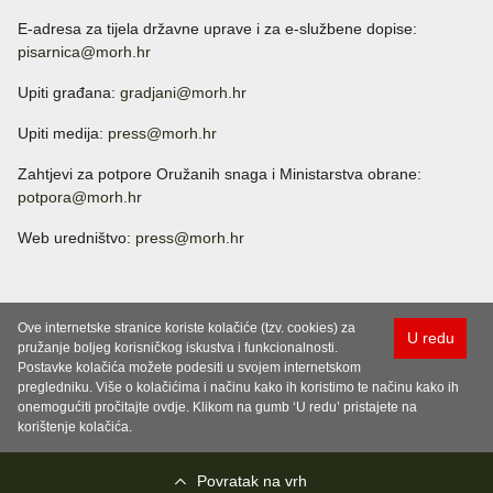
E-adresa za tijela državne uprave i za e-službene dopise:
pisarnica@morh.hr
Upiti građana:
gradjani@morh.hr
Upiti medija:
press@morh.hr
Zahtjevi za potpore Oružanih snaga i Ministarstva obrane:
potpora@morh.hr
Web uredništvo:
press@morh.hr
Ove internetske stranice koriste kolačiće (tzv. cookies) za
U redu
pružanje boljeg korisničkog iskustva i funkcionalnosti.
Postavke kolačića možete podesiti u svojem internetskom
pregledniku. Više o kolačićima i načinu kako ih koristimo te načinu kako ih
onemogućiti pročitajte ovdje. Klikom na gumb ‘U redu’ pristajete na
korištenje kolačića.
Povratak na vrh