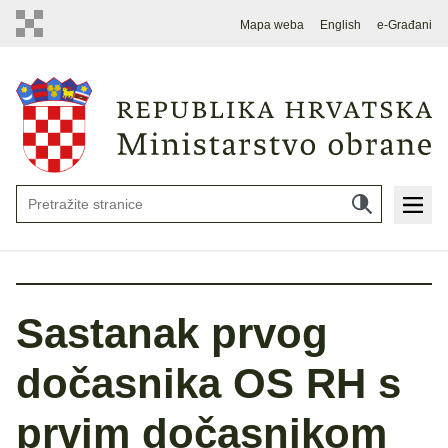
Mapa weba
English
e-Građani
Sastanak prvog
dočasnika OS RH s
prvim dočasnikom