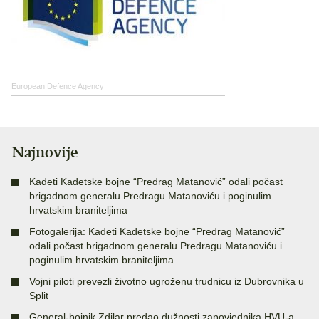
European Defence Agency
Najnovije
Kadeti Kadetske bojne “Predrag Matanović” odali počast
brigadnom generalu Predragu Matanoviću i poginulim
hrvatskim braniteljima
Fotogalerija: Kadeti Kadetske bojne “Predrag Matanović”
odali počast brigadnom generalu Predragu Matanoviću i
poginulim hrvatskim braniteljima
Vojni piloti prevezli životno ugroženu trudnicu iz Dubrovnika u
Split
General-bojnik Zdilar predao dužnosti zapovjednika HVU-a