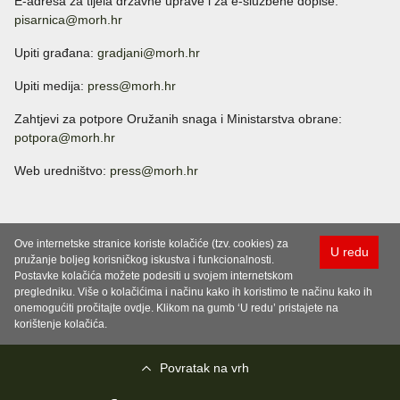
E-adresa za tijela državne uprave i za e-službene dopise:
pisarnica@morh.hr
Upiti građana:
gradjani@morh.hr
Upiti medija:
press@morh.hr
Zahtjevi za potpore Oružanih snaga i Ministarstva obrane:
potpora@morh.hr
Web uredništvo:
press@morh.hr
Ove internetske stranice koriste kolačiće (tzv. cookies) za
U redu
pružanje boljeg korisničkog iskustva i funkcionalnosti.
Postavke kolačića možete podesiti u svojem internetskom
pregledniku. Više o kolačićima i načinu kako ih koristimo te načinu kako ih
onemogućiti pročitajte ovdje. Klikom na gumb ‘U redu’ pristajete na
korištenje kolačića.
Povratak na vrh