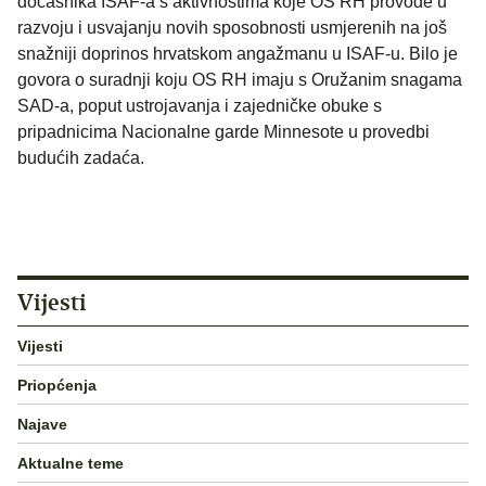
dočasnika ISAF-a s aktivnostima koje OS RH provode u
razvoju i usvajanju novih sposobnosti usmjerenih na još
snažniji doprinos hrvatskom angažmanu u ISAF-u. Bilo je
govora o suradnji koju OS RH imaju s Oružanim snagama
SAD-a, poput ustrojavanja i zajedničke obuke s
pripadnicima Nacionalne garde Minnesote u provedbi
budućih zadaća.
Vijesti
Vijesti
Priopćenja
Najave
Aktualne teme