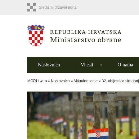
Središnji državni portal
Naslovnica
Vijesti
O nama
MORH web »
Naslovnica
»
Aktualne teme
»
32. obljetnica stradan