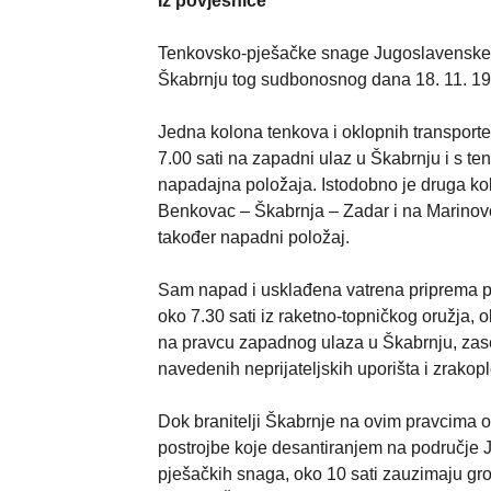
Iz povjesnice
Tenkovsko-pješačke snage Jugoslavenske 
Škabrnju tog sudbonosnog dana 18. 11. 199
Jedna kolona tenkova i oklopnih transport
7.00 sati na zapadni ulaz u Škabrnju i s 
napadajna položaja. Istodobno je druga kol
Benkovac – Škabrnja – Zadar i na Marinovc
također napadni položaj.
Sam napad i usklađena vatrena priprema po
oko 7.30 sati iz raketno-topničkog oružja, o
na pravcu zapadnog ulaza u Škabrnju, zase
navedenih neprijateljskih uporišta i zrako
Dok branitelji Škabrnje na ovim pravcima ob
postrojbe koje desantiranjem na područje 
pješačkih snaga, oko 10 sati zauzimaju grob