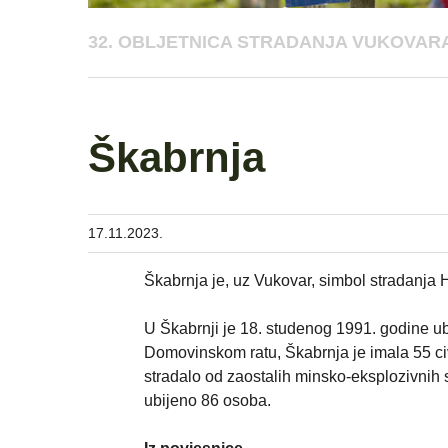
32. OBLJETNICA STRADANJA VUKOVARA
Škabrnja
17.11.2023.
Škabrnja je, uz Vukovar, simbol stradanja
U Škabrnji je 18. studenog 1991. godine ubi
Domovinskom ratu, Škabrnja je imala 55 civi
stradalo od zaostalih minsko-eksplozivnih 
ubijeno 86 osoba.