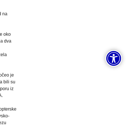
d na
je oko
la dva
zela
očeo je
 bili su
poru iz
A.
kopterske
vsko-
vezu