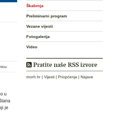
Škabrnja
Preliminarni program
Vezane vijesti
Fotogalerija
Video
Pratite naše RSS izvore
nicu:
morh.hr
|
Vijesti
|
Priopćenja
|
Najave
no u
eštana
ji je