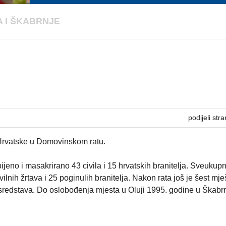
 I ŠKABRNJE
podijeli stra
 Hrvatske u Domovinskom ratu.
jeno i masakrirano 43 civila i 15 hrvatskih branitelja. Sveukup
lnih žrtava i 25 poginulih branitelja. Nakon rata još je šest mj
sredstava. Do oslobođenja mjesta u Oluji 1995. godine u Škabrn