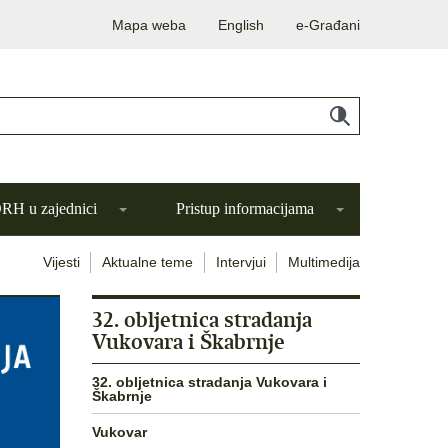
Mapa weba
English
e-Građani
H u zajednici
Pristup informacijama
Vijesti
Aktualne teme
Intervjui
Multimedija
32. obljetnica stradanja
Vukovara i Škabrnje
32. obljetnica stradanja Vukovara i
Škabrnje
Vukovar