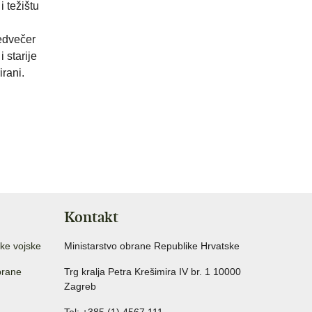
 težištu
redvečer
i starije
irani.
Kontakt
ke vojske
Ministarstvo obrane Republike Hrvatske
brane
Trg kralja Petra Krešimira IV br. 1 10000
Zagreb