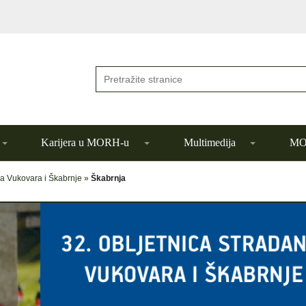
Karijera u MORH-u
Multimedija
MOR
ja Vukovara i Škabrnje
»
Škabrnja