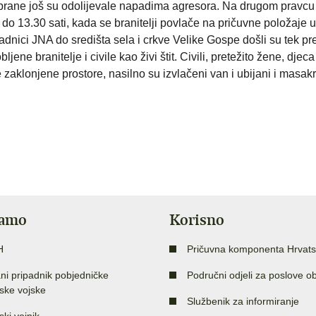
brane još su odolijevale napadima agresora. Na drugom pravcu i
do 13.30 sati, kada se branitelji povlače na pričuvne položaje u
adnici JNA do središta sela i crkve Velike Gospe došli su tek p
jene branitelje i civile kao živi štit. Civili, pretežito žene, djeca 
 zaklonjene prostore, nasilno su izvlačeni van i ubijani i masakr
jamo
Korisno
H
Pričuvna komponenta Hrvats
ni pripadnik pobjedničke
Područni odjeli za poslove o
ske vojske
Službenik za informiranje