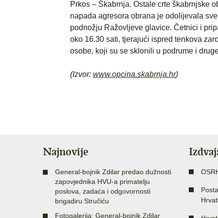
Prkos – Škabrnja. Ostale crte škabrnjske o
napada agresora obrana je odolijevala sve 
podnožju Ražovljeve glavice. Četnici i prip
oko 16.30 sati, tjerajući ispred tenkova zarobl
osobe, koji su se sklonili u podrume i druge
(Izvor:
www.opcina.skabrnja.hr
)
Najnovije
Izdva
General-bojnik Zdilar predao dužnosti
OSR
zapovjednika HVU-a primatelju
Posta
poslova, zadaća i odgovornosti
Hrvat
brigadiru Stručiću
Fotogalerija: General-bojnik Zdilar