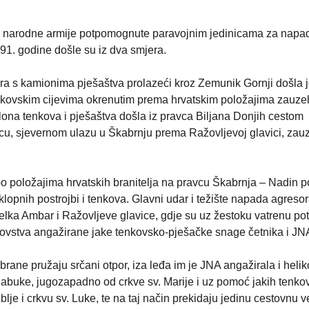
narodne armije potpomognute paravojnim jedinicama za napa
1. godine došle su iz dva smjera.
era s kamionima pješaštva prolazeći kroz Zemunik Gornji došla 
tenkovskim cijevima okrenutim prema hrvatskim položajima zauze
ona tenkova i pješaštva došla iz pravca Biljana Donjih cestom
u, sjevernom ulazu u Škabrnju prema Ražovljevoj glavici, zau
 položajima hrvatskih branitelja na pravcu Škabrnja – Nadin p
klopnih postrojbi i tenkova. Glavni udar i težište napada agresora
lka Ambar i Ražovljeve glavice, gdje su uz žestoku vatrenu pot
plovstva angažirane jake tenkovsko-pješačke snage četnika i JN
rane pružaju srčani otpor, iza leđa im je JNA angažirala i heli
Jabuke, jugozapadno od crkve sv. Marije i uz pomoć jakih tenko
lje i crkvu sv. Luke, te na taj način prekidaju jedinu cestovnu 