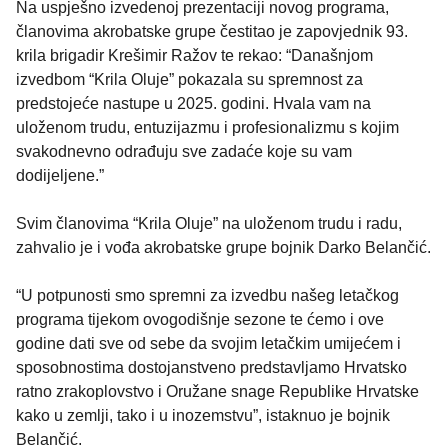
Na uspješno izvedenoj prezentaciji novog programa,
članovima akrobatske grupe čestitao je zapovjednik 93.
krila brigadir Krešimir Ražov te rekao: “Današnjom
izvedbom “Krila Oluje” pokazala su spremnost za
predstojeće nastupe u 2025. godini. Hvala vam na
uloženom trudu, entuzijazmu i profesionalizmu s kojim
svakodnevno odrađuju sve zadaće koje su vam
dodijeljene.”
Svim članovima “Krila Oluje” na uloženom trudu i radu,
zahvalio je i vođa akrobatske grupe bojnik Darko Belančić.
“U potpunosti smo spremni za izvedbu našeg letačkog
programa tijekom ovogodišnje sezone te ćemo i ove
godine dati sve od sebe da svojim letačkim umijećem i
sposobnostima dostojanstveno predstavljamo Hrvatsko
ratno zrakoplovstvo i Oružane snage Republike Hrvatske
kako u zemlji, tako i u inozemstvu”, istaknuo je bojnik
Belančić.