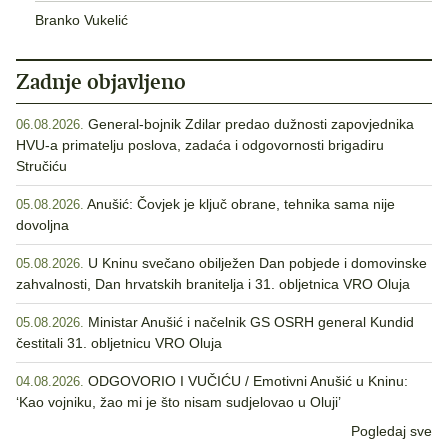
Branko Vukelić
Zadnje objavljeno
General-bojnik Zdilar predao dužnosti zapovjednika
06.08.2026.
HVU-a primatelju poslova, zadaća i odgovornosti brigadiru
Stručiću
Anušić: Čovjek je ključ obrane, tehnika sama nije
05.08.2026.
dovoljna
U Kninu svečano obilježen Dan pobjede i domovinske
05.08.2026.
zahvalnosti, Dan hrvatskih branitelja i 31. obljetnica VRO Oluja
Ministar Anušić i načelnik GS OSRH general Kundid
05.08.2026.
čestitali 31. obljetnicu VRO Oluja
ODGOVORIO I VUČIĆU / Emotivni Anušić u Kninu:
04.08.2026.
‘Kao vojniku, žao mi je što nisam sudjelovao u Oluji’
Pogledaj sve