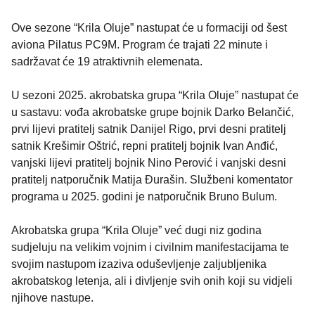
Ove sezone “Krila Oluje” nastupat će u formaciji od šest
aviona Pilatus PC9M. Program će trajati 22 minute i
sadržavat će 19 atraktivnih elemenata.
U sezoni 2025. akrobatska grupa “Krila Oluje” nastupat će
u sastavu: vođa akrobatske grupe bojnik Darko Belančić,
prvi lijevi pratitelj satnik Danijel Rigo, prvi desni pratitelj
satnik Krešimir Oštrić, repni pratitelj bojnik Ivan Anđić,
vanjski lijevi pratitelj bojnik Nino Perović i vanjski desni
pratitelj natporučnik Matija Đurašin. Službeni komentator
programa u 2025. godini je natporučnik Bruno Bulum.
Akrobatska grupa “Krila Oluje” već dugi niz godina
sudjeluju na velikim vojnim i civilnim manifestacijama te
svojim nastupom izaziva oduševljenje zaljubljenika
akrobatskog letenja, ali i divljenje svih onih koji su vidjeli
njihove nastupe.