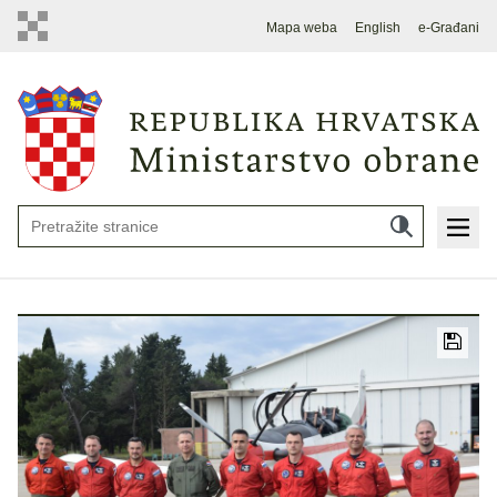
Mapa weba
English
e-Građani