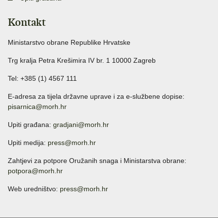
Kontakt
Ministarstvo obrane Republike Hrvatske
Trg kralja Petra Krešimira IV br. 1 10000 Zagreb
Tel: +385 (1) 4567 111
E-adresa za tijela državne uprave i za e-službene dopise:
pisarnica@morh.hr
Upiti građana:
gradjani@morh.hr
Upiti medija:
press@morh.hr
Zahtjevi za potpore Oružanih snaga i Ministarstva obrane:
potpora@morh.hr
Web uredništvo:
press@morh.hr