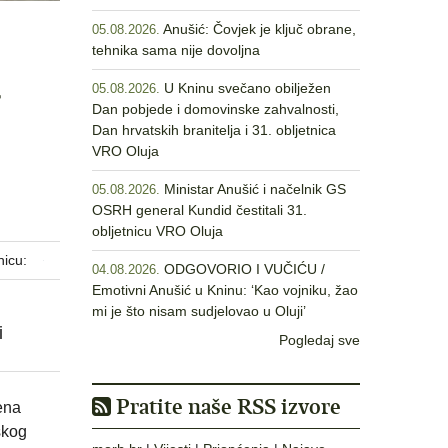
Anušić: Čovjek je ključ obrane,
05.08.2026.
tehnika sama nije dovoljna
U Kninu svečano obilježen
05.08.2026.
Dan pobjede i domovinske zahvalnosti,
Dan hrvatskih branitelja i 31. obljetnica
VRO Oluja
Ministar Anušić i načelnik GS
05.08.2026.
OSRH general Kundid čestitali 31.
obljetnicu VRO Oluja
nicu:
ODGOVORIO I VUČIĆU /
04.08.2026.
Emotivni Anušić u Kninu: ‘Kao vojniku, žao
mi je što nisam sudjelovao u Oluji’
i
Pogledaj sve
Pratite naše RSS izvore
šena
skog