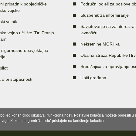
ni pripadnik pobjedničke
Područni odjeli za poslove o
ske vojske
Službenik za informiranje
ski vojnik
Savjetovanje sa zainteresir
sko vojno učilište “Dr. Franjo
javnošću
an”
Nekretnine MORH-a
 sigurnosno-obavještajna
Obalna straža Republike Hrv
ija
Središnjica za upravljanje o
pilot
Upiti građana
a o pristupačnosti
e boljeg korisničkog iskustva i funkcionalnosti. Postavke kolačića možete podesiti 
 ovdje. Klikom na gumb ‘U redu’ pristajete na korištenje kolačića.