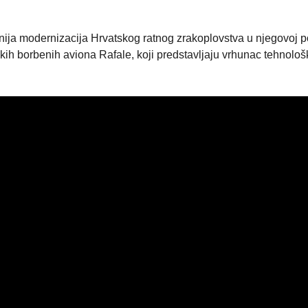
ija modernizacija Hrvatskog ratnog zrakoplovstva u njegovoj po
h borbenih aviona Rafale, koji predstavljaju vrhunac tehnološk