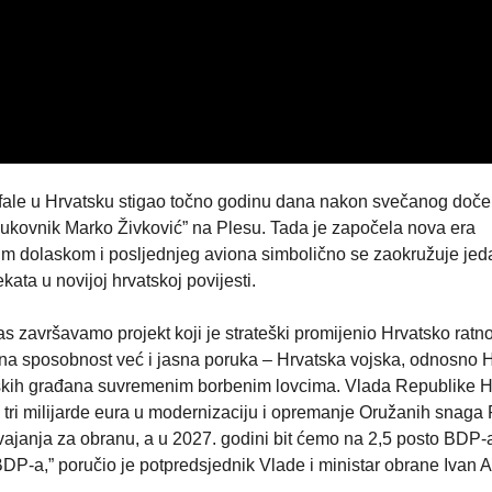
afale u Hrvatsku stigao točno godinu dana nakon svečanog doče
 “Pukovnik Marko Živković” na Plesu. Tada je započela nova era
im dolaskom i posljednjeg aviona simbolično se zaokružuje jed
kata u novijoj hrvatskoj povijesti.
s završavamo projekt koji je strateški promijenio Hrvatsko ratn
jna sposobnost već i jasna poruka – Hrvatska vojska, odnosno 
tskih građana suvremenim borbenim lovcima. Vlada Republike H
 tri milijarde eura u modernizaciju i opremanje Oružanih snaga
vajanja za obranu, a u 2027. godini bit ćemo na 2,5 posto BDP-
DP-a,” poručio je potpredsjednik Vlade i ministar obrane Ivan A