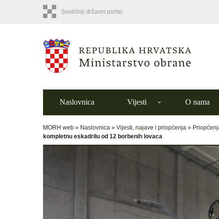
Središnji državni portal
Naslovnica
Vijesti
O nama
MORH web »
Naslovnica
»
Vijesti, najave i priopćenja
»
Priopćenj
kompletnu eskadrilu od 12 borbenih lovaca