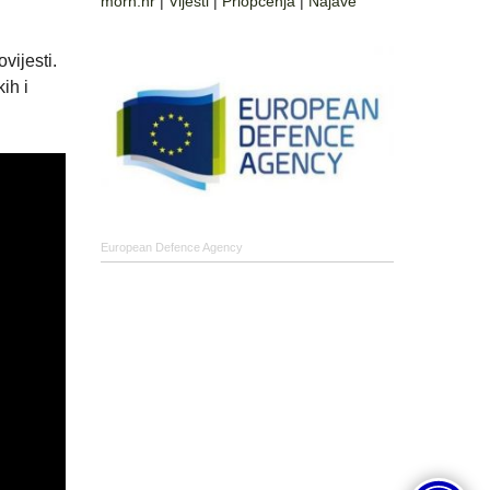
morh.hr
|
Vijesti
|
Priopćenja
|
Najave
vijesti.
ih i
European Defence Agency