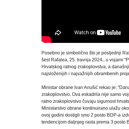
Posebno je simbolično što je posljednji R
šest Rafalea, 25. travnja 2024., u vojarni
Hrvatskog ratnog zrakoplovstva, a današnj
najsloženijih i najvažnijih obrambenih proje
Ministar obrane Ivan Anušić rekao je: “Dana
zrakoplovstvo. Ova eskadrila nije samo vo
ratno zrakoplovstvo čuvaju sigurnost hrva
Ministarstvo obrane kontinuirano ulažu oko
ovoj godini dostigli smo 2 posto BDP-a izd
tendencijom daljnjeg rasta prema 3 posto B