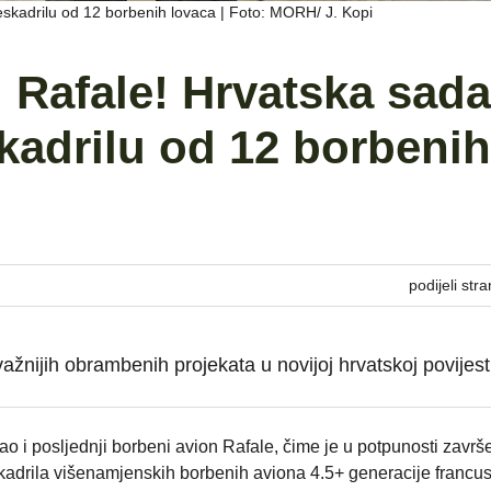
eskadrilu od 12 borbenih lovaca | Foto: MORH/ J. Kopi
i Rafale! Hrvatska sada
kadrilu od 12 borbenih
podijeli stra
žnijih obrambenih projekata u novijoj hrvatskoj povijest
gao i posljednji borbeni avion Rafale, čime je u potpunosti zavr
skadrila višenamjenskih borbenih aviona 4.5+ generacije francu