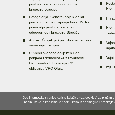
Posta
poslova, zadaća i odgovornosti
Hrvat
brigadiru Stručiću
Fotogalerija: General-bojnik Zdilar
Hrvat
predao dužnosti zapovjednika HVU-a
primatelju poslova, zadaća i
Hrvat
odgovornosti brigadiru Stručiću
Tuđm
Anušić: Čovjek je ključ obrane, tehnika
Vojna
sama nije dovoljna
agenc
U Kninu svečano obilježen Dan
Vojni 
pobjede i domovinske zahvalnosti,
Dan hrvatskih branitelja i 31.
Izjav
obljetnica VRO Oluja
Ove internetske stranice koriste kolačiće (tzv. cookies) za pružanj
i načinu kako ih koristimo te načinu kako ih onemogućiti pročitajte