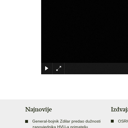
Najnovije
Izdva
General-bojnik Zdilar predao dužnosti
OSR
zapovjednika HVU-a primatelju