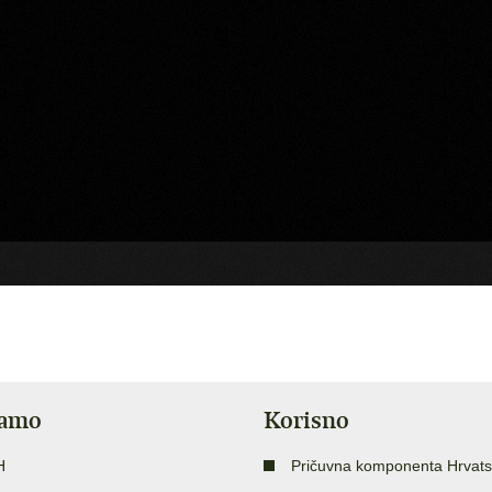
jamo
Korisno
H
Pričuvna komponenta Hrvats