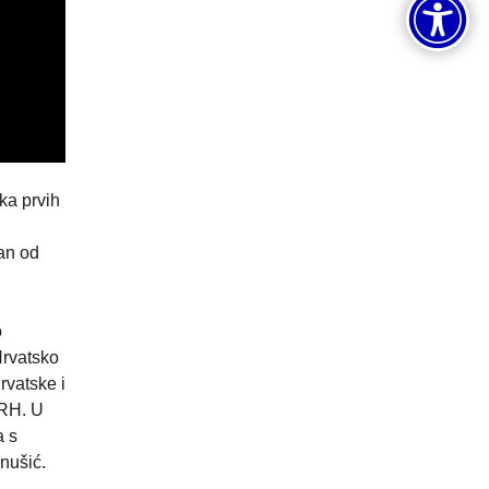
ka prvih
an od
o
Hrvatsko
rvatske i
 RH. U
a s
nušić.