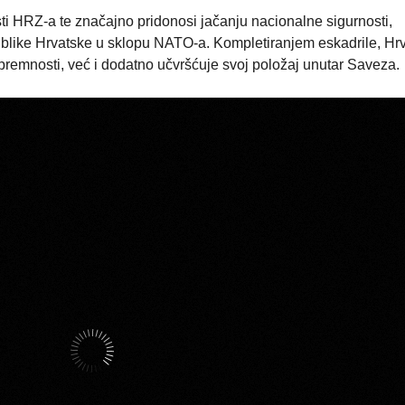
i HRZ-a te značajno pridonosi jačanju nacionalne sigurnosti,
like Hrvatske u sklopu NATO-a. Kompletiranjem eskadrile, Hr
emnosti, već i dodatno učvršćuje svoj položaj unutar Saveza.