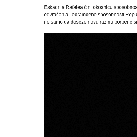
Eskadrila Rafalea čini okosnicu sposobnost
odvraćanja i obrambene sposobnosti Repub
ne samo da doseže novu razinu borbene spr