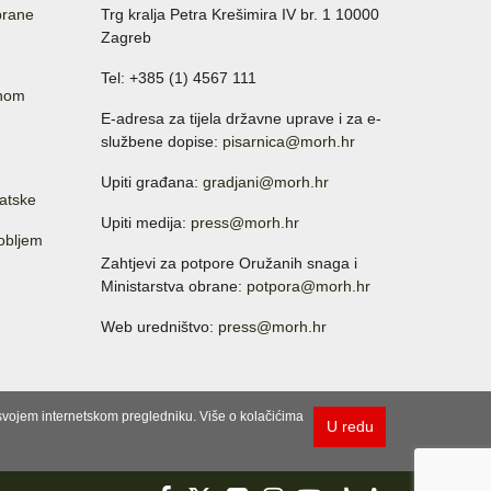
brane
Trg kralja Petra Krešimira IV br. 1 10000
Zagreb
Tel: +385 (1) 4567 111
anom
E-adresa za tijela državne uprave i za e-
službene dopise:
pisarnica@morh.hr
Upiti građana:
gradjani@morh.hr
atske
Upiti medija:
press@morh.hr
sobljem
Zahtjevi za potpore Oružanih snaga i
Ministarstva obrane:
potpora@morh.hr
Web uredništvo:
press@morh.hr
u svojem internetskom pregledniku. Više o kolačićima
U redu