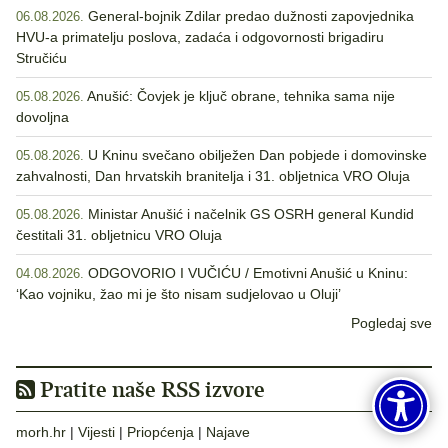
General-bojnik Zdilar predao dužnosti zapovjednika
06.08.2026.
HVU-a primatelju poslova, zadaća i odgovornosti brigadiru
Stručiću
Anušić: Čovjek je ključ obrane, tehnika sama nije
05.08.2026.
dovoljna
U Kninu svečano obilježen Dan pobjede i domovinske
05.08.2026.
zahvalnosti, Dan hrvatskih branitelja i 31. obljetnica VRO Oluja
Ministar Anušić i načelnik GS OSRH general Kundid
05.08.2026.
čestitali 31. obljetnicu VRO Oluja
ODGOVORIO I VUČIĆU / Emotivni Anušić u Kninu:
04.08.2026.
‘Kao vojniku, žao mi je što nisam sudjelovao u Oluji’
Pogledaj sve
Pratite naše RSS izvore
morh.hr
|
Vijesti
|
Priopćenja
|
Najave