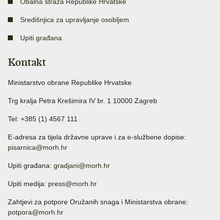
Obalna straža Republike Hrvatske
Središnjica za upravljanje osobljem
Upiti građana
Kontakt
Ministarstvo obrane Republike Hrvatske
Trg kralja Petra Krešimira IV br. 1 10000 Zagreb
Tel: +385 (1) 4567 111
E-adresa za tijela državne uprave i za e-službene dopise:
pisarnica@morh.hr
Upiti građana:
gradjani@morh.hr
Upiti medija:
press@morh.hr
Zahtjevi za potpore Oružanih snaga i Ministarstva obrane:
potpora@morh.hr