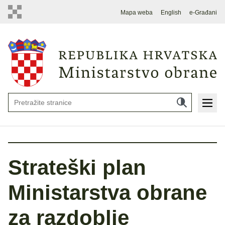
Mapa weba
English
e-Građani
Strateški plan
Ministarstva obrane
za razdoblje