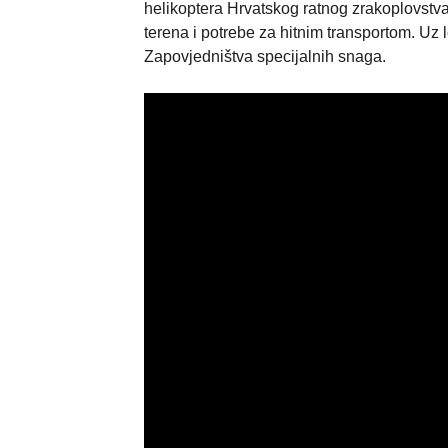
helikoptera Hrvatskog ratnog zrakoplovstva
terena i potrebe za hitnim transportom. Uz 
Zapovjedništva specijalnih snaga.