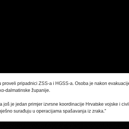
 proveli pripadnici ZSS-a i HGSS-a. Osoba je nakon evakuacij
sko-dalmatinske županije.
 još je jedan primjer izvrsne koordinacije Hrvatske vojske i civi
ješno surađuju u operacijama spašavanja iz zraka.”