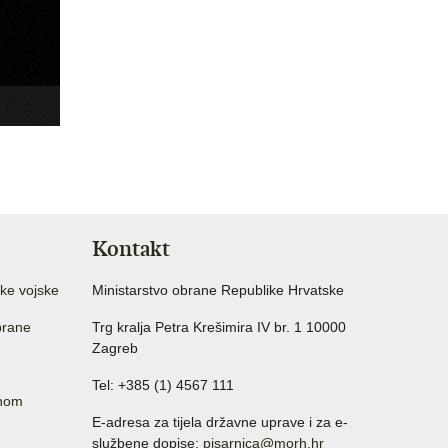
Kontakt
ke vojske
Ministarstvo obrane Republike Hrvatske
brane
Trg kralja Petra Krešimira IV br. 1 10000
Zagreb
Tel: +385 (1) 4567 111
anom
E-adresa za tijela državne uprave i za e-
službene dopise:
pisarnica@morh.hr