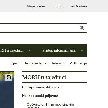
Mapa weba
English
e-Građani
H u zajednici
Pristup informacijama
Vijesti
Aktualne teme
Intervjui
Multimedija
MORH u zajednici
Protupožarne aktivnosti
Helikopterski prijevoz
Općenito o Hitnim medicinskim
letovima