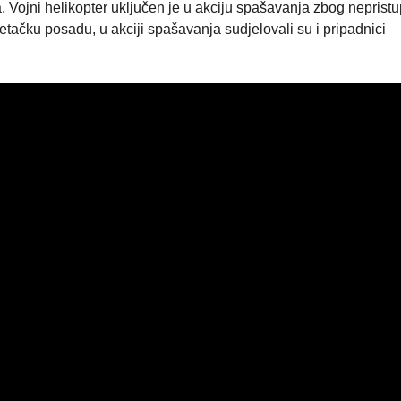
. Vojni helikopter uključen je u akciju spašavanja zbog nepris
letačku posadu, u akciji spašavanja sudjelovali su i pripadnici