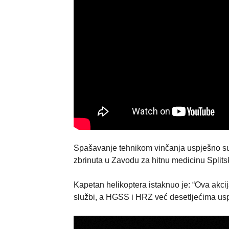
Spašavanje tehnikom vinčanja uspješno su
zbrinuta u Zavodu za hitnu medicinu Split
Kapetan helikoptera istaknuo je: “Ova akcija
službi, a HGSS i HRZ već desetljećima usp