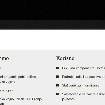
jamo
Korisno
H
Pričuvna komponenta Hrvats
ni pripadnik pobjedničke
Područni odjeli za poslove o
ske vojske
Službenik za informiranje
ski vojnik
Savjetovanje sa zainteresir
sko vojno učilište “Dr. Franjo
javnošću
an”