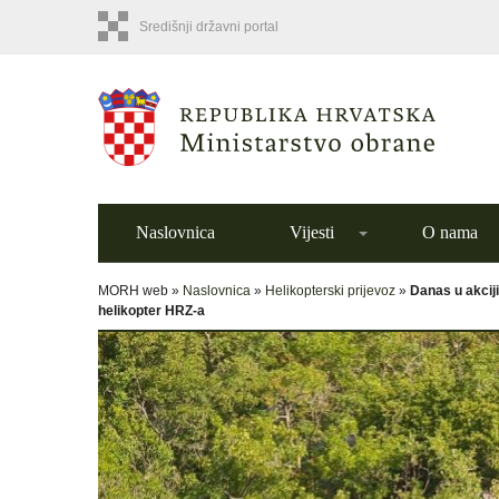
Središnji državni portal
Naslovnica
Vijesti
O nama
MORH web »
Naslovnica
»
Helikopterski prijevoz
»
Danas u akcij
helikopter HRZ-a