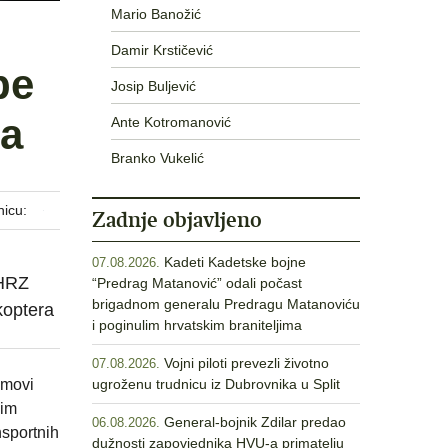
Mario Banožić
Damir Krstičević
be
Josip Buljević
-a
Ante Kotromanović
Branko Vukelić
nicu:
Zadnje objavljeno
Kadeti Kadetske bojne
07.08.2026.
 HRZ
“Predrag Matanović” odali počast
brigadnom generalu Predragu Matanoviću
koptera
i poginulim hrvatskim braniteljima
Vojni piloti prevezli životno
07.08.2026.
imovi
ugroženu trudnicu iz Dubrovnika u Split
nim
General-bojnik Zdilar predao
06.08.2026.
nsportnih
dužnosti zapovjednika HVU-a primatelju