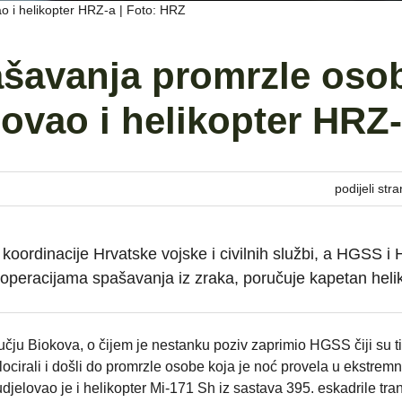
o i helikopter HRZ-a | Foto: HRZ
ašavanja promrzle oso
ovao i helikopter HRZ
podijeli stra
e koordinacije Hrvatske vojske i civilnih službi, a HGSS i
 operacijama spašavanja iz zraka, poručuje kapetan heli
čju Biokova, o čijem je nestanku poziv zaprimio HGSS čiji su t
locirali i došli do promrzle osobe koja je noć provela u ekstrem
udjelovao je i helikopter Mi-171 Sh iz sastava 395. eskadrile tra