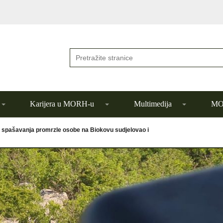
Karijera u MORH-u
Multimedija
MOR
i spašavanja promrzle osobe na Biokovu sudjelovao i