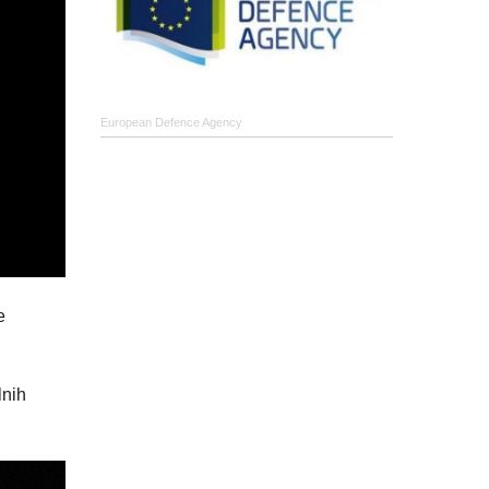
European Defence Agency
e
lnih